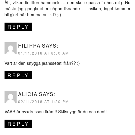
Åh, vilken fin liten hammock … den skulle passa in hos mig. Nu
måste jag googla efter någon liknande … fasiken, inget kommer
bli gjort här hemma nu. :-D ;-)
REPLY
FILIPPA
SAYS:
01/11/2018 AT 8:50 AM
Vart är den snygga jeanssetet ifrån?? :)
REPLY
ALICIA
SAYS:
02/11/2018 AT 1:20 PM
VAAR är byxdressen ifrån!!! Skitsnygg är du och den!!
REPLY