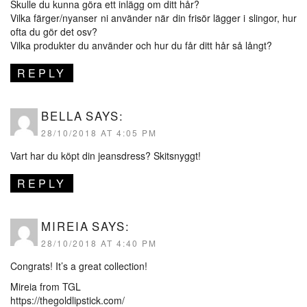
Skulle du kunna göra ett inlägg om ditt hår?
Vilka färger/nyanser ni använder när din frisör lägger i slingor, hur
ofta du gör det osv?
Vilka produkter du använder och hur du får ditt hår så långt?
REPLY
BELLA
SAYS:
28/10/2018 AT 4:05 PM
Vart har du köpt din jeansdress? Skitsnyggt!
REPLY
MIREIA
SAYS:
28/10/2018 AT 4:40 PM
Congrats! It’s a great collection!
Mireia from TGL
https://thegoldlipstick.com/