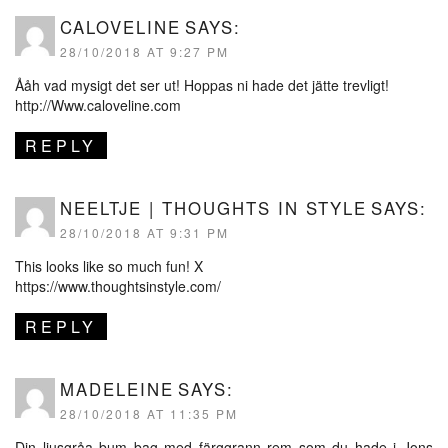
CALOVELINE
SAYS:
28/10/2018 AT 9:27 PM
Ååh vad mysigt det ser ut! Hoppas ni hade det jätte trevligt!
http://Www.caloveline.com
REPLY
NEELTJE | THOUGHTS IN STYLE
SAYS:
28/10/2018 AT 9:31 PM
This looks like so much fun! X
https://www.thoughtsinstyle.com/
REPLY
MADELEINE
SAYS:
28/10/2018 AT 11:35 PM
Din ljusgråa bum bag med färggrann rem som du hade i Jons