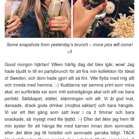
Some snapshots from yesterday’s brunch – more pics will come!
<3
Good morgon hjärtan! Vilken härlig dag det blev igår, wow! Jag
hade bjudit in till en partybrunch för att fira min kollektion för Ideal
of Sweden, och dom hade gjort allt så fint. Ville flytta med mig allt
och inreda med hemma. :-) Kuddarna var samma print som mina
skal, en surfbräda var som mitt solnedgångs-skal och allt var bara
perfekt. Sällskapet, stället, stämningen och allt. Vi åt god mat,
dansade, drack goda drinkar (mojitos såklart) och bara hängde.
Vi var ett litet gäng som satt kvar i ca 2 timmar och bara
snackade, så mysigt med lite tjejtid. :-) Efter det åkte jag hem till
min syster för att hänga lite med barnen innan dom somnade,
efter det åkte jag till hotellet och somnade ganska tidigt. TACK