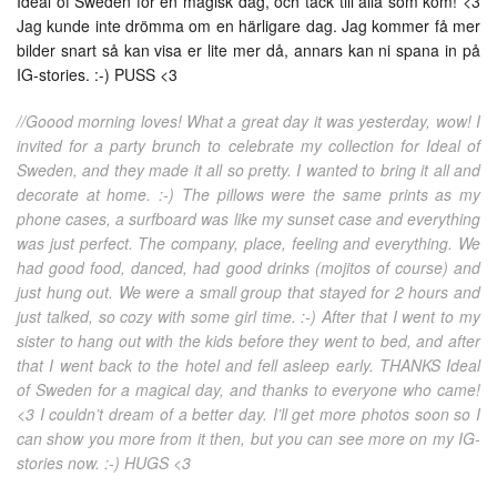
Ideal of Sweden för en magisk dag, och tack till alla som kom! <3
Jag kunde inte drömma om en härligare dag. Jag kommer få mer
bilder snart så kan visa er lite mer då, annars kan ni spana in på
IG-stories. :-) PUSS <3
//Goood morning loves! What a great day it was yesterday, wow! I
invited for a party brunch to celebrate my collection for Ideal of
Sweden, and they made it all so pretty. I wanted to bring it all and
decorate at home. :-) The pillows were the same prints as my
phone cases, a surfboard was like my sunset case and everything
was just perfect. The company, place, feeling and everything. We
had good food, danced, had good drinks (mojitos of course) and
just hung out. We were a small group that stayed for 2 hours and
just talked, so cozy with some girl time. :-) After that I went to my
sister to hang out with the kids before they went to bed, and after
that I went back to the hotel and fell asleep early. THANKS Ideal
of Sweden for a magical day, and thanks to everyone who came!
<3 I couldn’t dream of a better day. I’ll get more photos soon so I
can show you more from it then, but you can see more on my IG-
stories now. :-) HUGS <3