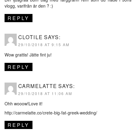
vlogg, varifrån är den ? :)
REPLY
CLOTILE
SAYS:
29/10/2018 AT 9:15 AM
Wow grattis! Jätte fint ju!
REPLY
CARMELATTE
SAYS:
29/10/2018 AT 11:06 AM
Ohh wooow!Love it!
http://carmelatte.co/crete-big-fat-greek-wedding/
REPLY