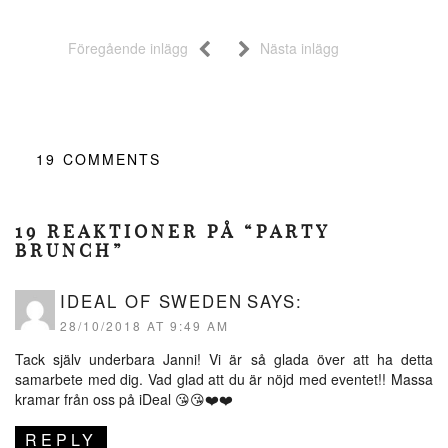
Föregående inlägg
Nästa inlägg
19
COMMENTS
19 REAKTIONER PÅ “PARTY
BRUNCH”
IDEAL OF SWEDEN
SAYS:
28/10/2018 AT 9:49 AM
Tack själv underbara Janni! Vi är så glada över att ha detta
samarbete med dig. Vad glad att du är nöjd med eventet!! Massa
kramar från oss på iDeal 😘😘❤️❤️
REPLY