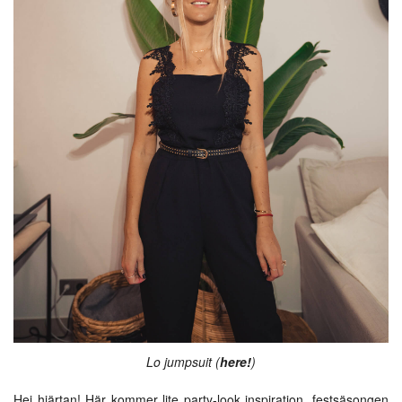
Lo jumpsuit (
here!
)
Hej hjärtan! Här kommer lite party-look inspiration, festsäsongen