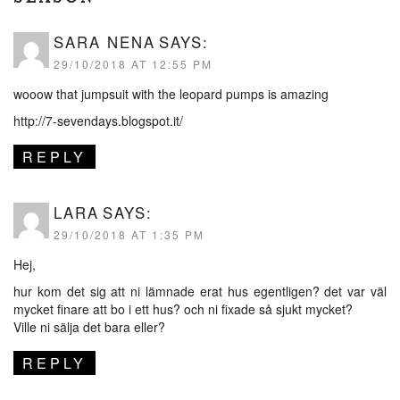
SARA NENA
SAYS:
29/10/2018 AT 12:55 PM
wooow that jumpsuit with the leopard pumps is amazing
http://7-sevendays.blogspot.it/
REPLY
LARA
SAYS:
29/10/2018 AT 1:35 PM
Hej,
hur kom det sig att ni lämnade erat hus egentligen? det var väl
mycket finare att bo i ett hus? och ni fixade så sjukt mycket?
Ville ni sälja det bara eller?
REPLY