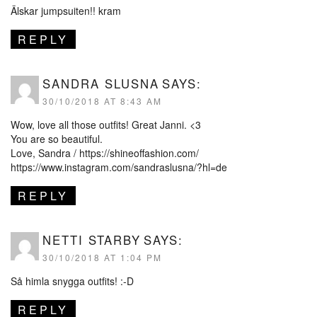
Älskar jumpsuiten!! kram
REPLY
SANDRA SLUSNA
SAYS:
30/10/2018 AT 8:43 AM
Wow, love all those outfits! Great Janni. <3
You are so beautiful.
Love, Sandra /
https://shineoffashion.com/
https://www.instagram.com/sandraslusna/?hl=de
REPLY
NETTI STARBY
SAYS:
30/10/2018 AT 1:04 PM
Så himla snygga outfits! :-D
REPLY