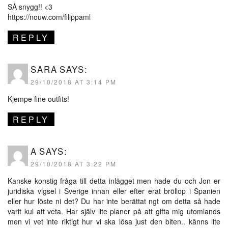
SÅ snygg!! <3
https://nouw.com/filippaml
REPLY
SARA
SAYS:
29/10/2018 AT 3:14 PM
Kjempe fine outfits!
REPLY
A
SAYS:
29/10/2018 AT 3:22 PM
Kanske konstig fråga till detta inlägget men hade du och Jon er
juridiska vigsel i Sverige innan eller efter erat bröllop i Spanien
eller hur löste ni det? Du har inte berättat ngt om detta så hade
varit kul att veta. Har själv lite planer på att gifta mig utomlands
men vi vet inte riktigt hur vi ska lösa just den biten.. känns lite