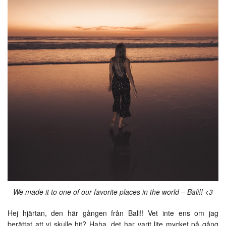
We made it to one of our favorite places in the world – Bali!! <3
Hej hjärtan, den här gången från Bali!! Vet inte ens om jag
berättat att vi skulle hit? Haha, det har varit lite mycket på gång