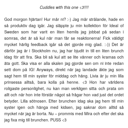
Cuddles with this one <3!!!!
God morgon hjärtan! Hur mår ni? :-) Jag mår strålande, hade en
så produktiv dag igår. Jag släppte ju min kollektion för Ideal of
Sweden som har varit en liten hemlis jag jobbat på sedan i
somras, det är så kul när man får se reaktionerna! Fick väldigt
mycket härlig feedback igår så det gjorde mig glad. :-)) Det är
därför jag är i Stockholm nu, jag har bjudit in till en liten brunch
idag för att fira. Ska bli så kul att se lite vänner och kramas och
äta gott. Ska visa er alla skalen jag gjorde sen om ni inte redan
sett dom på IG! Anyways, direkt när jag landade åkte jag som
sagt hem till min syster för middag och häng. Livia är ju min lilla
prinsessa alltså, bara kolla på henne. <3 Hon har världens
roligaste personlighet, nu kan man verkligen sitta och prata om
allt och när hon inte förstår något så frågar hon vad just det ordet
betyder. Lilla sötnosen. Efter brunchen idag ska jag hem till min
syster igen och hänga med kidsen, jag saknar dom alltid så
mycket när jag är borta. Nu – prommis med Mira och efter det ska
jag fixa mig till brunchen. PUSS <3