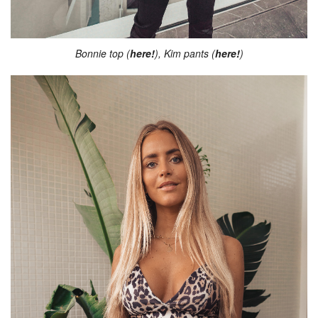
Bonnie top (
here!
), Kim pants (
here!
)