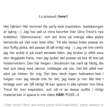
Lo jumpsuit (
here!
)
Hej hjärtan! Här kommer lite party-look inspiration, festsäsongen
är igång. ;-) Jag har valt ut mina favoriter från Gina Tricot’s nya
kollektion “Glamourama”, och det finns så många olika styles
beroende på vad man letar efter. Till alla dessa looks passar en
stor fluffig jacka, det passar till allt enligt mig. ;-) Jag vet inte varför
jag har snöat in på svart senaste tiden, jag brukar ju alltid vara
den färgglada haha, men jag tycker det passar så bra till fest på
hösten/vintern. Den här helgen i Stockholm har varit så härlig, lite
fest och häng med vänner, middagar ute osv. Det blir alltid mer
sånt på hösten för mig. Det blev dock ingen halloween-fest i
helgen men jag kände inte för det, jag hade ju min lilla fest i
lördags som var SÅ härlig! Ni kan spana in alla nyheter hos Gina
Tricot för mer inspiration, och vill ni se dessa outfits i rörligt
material kan ni spana in min video
HÄR!
PUSS <3
//Hey loves! Here are some party-look inspiration, party season is