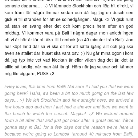
senaste dagarna… ;-) Vi lämnade Stockholm och flög hit direkt, vi
kom fram för några timmar sedan och då tog jag en dusch sen
gick vi till stranden för att se solnedgången. Magi. <3 Vi gick runt
på stan en sväng efter det och kom precis hem efter en god
middag. Vi kommer vara på Bali i några dagar men anledningen
att vi är här är för att åka till Lombok (ca 40 minuter från Bali). Jon
har köpt land där så vi ska dit för att sätta igång allt och jag ska
även se stället där huset ska vara osv. ;-) Nu går mina ögon i kors
då jag typ inte vet vad klockan är eller vilken dag det är, det är
alltid så luddigt när man åkt långt. Hörs när jag vaknar och känner
mig lite piggare, PUSS <3
//Hey loves, this time from Bali!! Not sure if I told you that we were
going here? Haha, it’s been a bit too much going on the last few
days… ;-) We left Stockholm and flew straight here, we arrived a
few hours ago and then I just had a shower and then we went to
the beach to watch the sunset. Magical. <3 We walked around
town a bit after that and just got back after a great dinner. We’re
gonna stay in Bali for a few days but the reason we’re here is
because we’re going to Lombok (around 40 minutes from Bali).