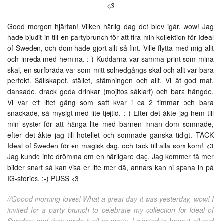
<3
Good morgon hjärtan! Vilken härlig dag det blev igår, wow! Jag
hade bjudit in till en partybrunch för att fira min kollektion för Ideal
of Sweden, och dom hade gjort allt så fint. Ville flytta med mig allt
och inreda med hemma. :-) Kuddarna var samma print som mina
skal, en surfbräda var som mitt solnedgångs-skal och allt var bara
perfekt. Sällskapet, stället, stämningen och allt. Vi åt god mat,
dansade, drack goda drinkar (mojitos såklart) och bara hängde.
Vi var ett litet gäng som satt kvar i ca 2 timmar och bara
snackade, så mysigt med lite tjejtid. :-) Efter det åkte jag hem till
min syster för att hänga lite med barnen innan dom somnade,
efter det åkte jag till hotellet och somnade ganska tidigt. TACK
Ideal of Sweden för en magisk dag, och tack till alla som kom! <3
Jag kunde inte drömma om en härligare dag. Jag kommer få mer
bilder snart så kan visa er lite mer då, annars kan ni spana in på
IG-stories. :-) PUSS <3
//Goood morning loves! What a great day it was yesterday, wow! I
invited for a party brunch to celebrate my collection for Ideal of
Sweden, and they made it all so pretty. I wanted to bring it all and