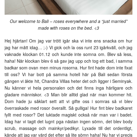
Our welcome to Bali – roses everywhere and a “just married”
made with roses on the bed. <3
Hej hjärtan! Om jag var trött igår ska vi inte ens snacka om hur
jag har mått idag… ;-) Vi gick och la oss runt 23 igårkväll, och jag
vaknade klockan 01.12 och kunde inte somna om. Blev så less,
haha! När klockan blev 6 så gav jag upp och tog ett bad, i samma
badkar som ovan men minus rosorna. Hur fint hade dom inte fixat
till oss? Vi har bott på samma hotell här på Bali sedan första
gången vi åkte hit, Chandra Villas heter det och ligger i Seminyak.
Nu känner vi hela personalen och det finns inga härligare och
gladare människor. <3 Man blir alltid glad när man kommer hit.
Dom hade ju såklart sett att vi gifte oss i somras så vi blev
överraskade med rosor överallt. Så gulliga! Hur fint blev badkaret
fyllt med rosor? Det luktade magiskt också när man var i badet.
Idag har vi tagit det lugnt pga nästan ingen sömn, det blev body
scrub, massage och mainkyr/pedikyr. Lyxade till det ordentligt,
kände att jag var värd det efter så lite sömn haha! Nu har vi precis