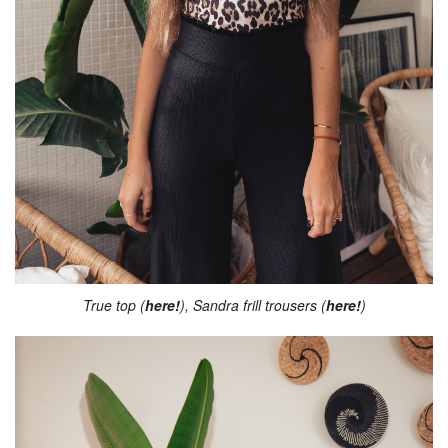
True top (
here!
), Sandra frill trousers (
here!
)