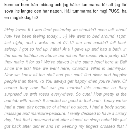
kommer hem från middag och jag håller tummarna för att jag får
sova lite längre den här natten. Håll tummarna för mig! PUSS, ha
en magisk dag! <3
//Hey loves! If I was tired yesterday we shouldn’t even talk about
how I’ve been feeling today… ;-) We went to bed around 11pm
last night, and I woke up at 01.12 am and couldn’t fall back
asleep. I got so fed up, haha! At 6 I gave up and had a bath, in
the same bathtub as above but minus the roses. How pretty did
they make it for us? We’ve stayed in the same hotel here in Bali
since the first time we went here, Chandra Villas in Seminyak.
Now we know all the staff and you can’t find nicer and happier
people than them. <3 You always get happy when you’re here. Of
course they saw that we got married this summer so they
surprised us with roses everywhere. So cute! How pretty is the
bathtub with roses? It smelled so good in that bath. Today we’ve
had a calm day because of almost no sleep, I had a body scrub,
massage and manicure/pedicure. I really decided to have a luxury
day, I felt that I deserved that after almost no sleep haha! We just
got back after dinner and I’m keeping my fingers crossed that I