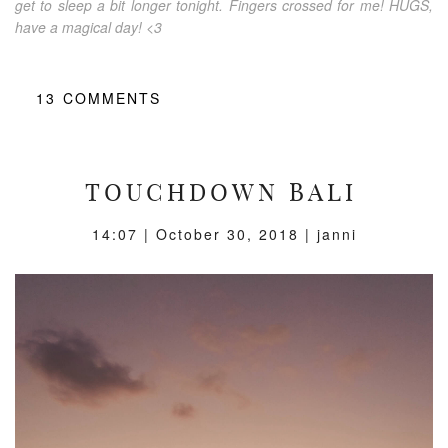
get to sleep a bit longer tonight. Fingers crossed for me! HUGS,
have a magical day! <3
13
COMMENTS
TOUCHDOWN BALI
14:07 |
October 30, 2018
| janni