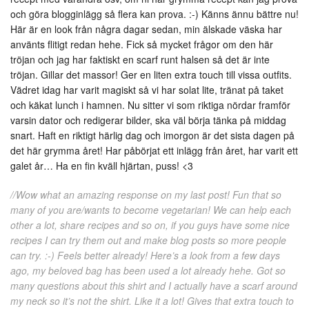
och göra blogginlägg så flera kan prova. :-) Känns ännu bättre nu!
Här är en look från några dagar sedan, min älskade väska har
använts flitigt redan hehe. Fick så mycket frågor om den här
tröjan och jag har faktiskt en scarf runt halsen så det är inte
tröjan. Gillar det massor! Ger en liten extra touch till vissa outfits.
Vädret idag har varit magiskt så vi har solat lite, tränat på taket
och käkat lunch i hamnen. Nu sitter vi som riktiga nördar framför
varsin dator och redigerar bilder, ska väl börja tänka på middag
snart. Haft en riktigt härlig dag och imorgon är det sista dagen på
det här grymma året! Har påbörjat ett inlägg från året, har varit ett
galet år… Ha en fin kväll hjärtan, puss! <3
//Wow what an amazing response on my last post! Fun that so
many of you are/wants to become vegetarian! We can help each
other a lot, share recipes and so on, if you guys have some nice
recipes I can try them out and make blog posts so more people
can try. :-) Feels better already! Here’s a look from a few days
ago, my beloved bag has been used a lot already hehe. Got so
many questions about this shirt and I actually have a scarf around
my neck so it’s not the shirt. Like it a lot! Gives that extra touch to