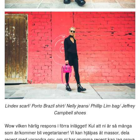
Lindex scarf/ Porto Brazil shirt/ Nelly jeans/ Phillip Lim bag/ Jeffrey
Campbell shoes
Wow vilken härlig respons i förra inlägget! Kul att ni är så många
som är/kommer bli vegetarianer! Vi kan hjälpas åt massor, dela
recept med varandra osv, om ni har grymma recept kan jag prova