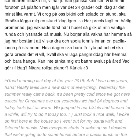
sommaren tillbaka hit, vi har ju haft ganska kallt sen vi kom hit
förutom på julafton men igår var det 24 grader och idag är det
minst lika varmt. Vi drog på oss bikini och solade en stund, ska
försöka lägga mig en stund idag igen. :-) Har precis tagit en härlig
promenad, jag vaknade först här i huset så gick ut min vanliga
runda och lyssnade på musik. Nu börjar alla vakna här hemma så
jag har bestämt att vi ska dra och spela tennis innan en paella-
lunch på stranden. Hela dagen ska bara få flyta på och vi ska
göra precis det vi vill, ikväll ska vi laga pangmiddag här hemma
och bara hänga. Kan inte tänka mig ett bättre avslut på året! Vad
gör ni idag? Några roliga planer? Kärlek <3
//Good morning last day of the year 2015! Aah I love new years,
haha! Really feels like a new start of everything. Yesterday the
summer really came back, it’s been pretty cold since we got here
except for Christmas eve but yesterday we had 24 degrees and
today feels just as warm. We jumped in our bikinis and tanned for
a while, will try to do it today too. :-) Just took a nice walk, I woke
up first here in the house so I went out for my usual walk and
listened to music. Now everyone starts to wake up so I decided
that we’re going do to some tennis before a paella-lunch on the