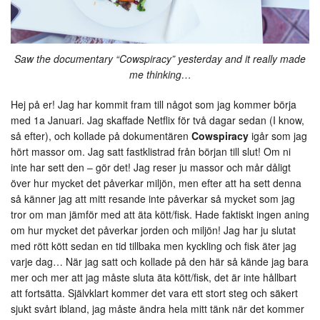
Saw the documentary “Cowspiracy” yesterday and it really made
me thinking…
Hej på er! Jag har kommit fram till något som jag kommer börja
med 1a Januari. Jag skaffade Netflix för två dagar sedan (I know,
så efter), och kollade på dokumentären
Cowspiracy
igår som jag
hört massor om. Jag satt fastklistrad från början till slut! Om ni
inte har sett den – gör det! Jag reser ju massor och mår dåligt
över hur mycket det påverkar miljön, men efter att ha sett denna
så känner jag att mitt resande inte påverkar så mycket som jag
tror om man jämför med att äta kött/fisk. Hade faktiskt ingen aning
om hur mycket det påverkar jorden och miljön! Jag har ju slutat
med rött kött sedan en tid tillbaka men kyckling och fisk äter jag
varje dag… När jag satt och kollade på den här så kände jag bara
mer och mer att jag måste sluta äta kött/fisk, det är inte hållbart
att fortsätta. Självklart kommer det vara ett stort steg och säkert
sjukt svårt ibland, jag måste ändra hela mitt tänk när det kommer