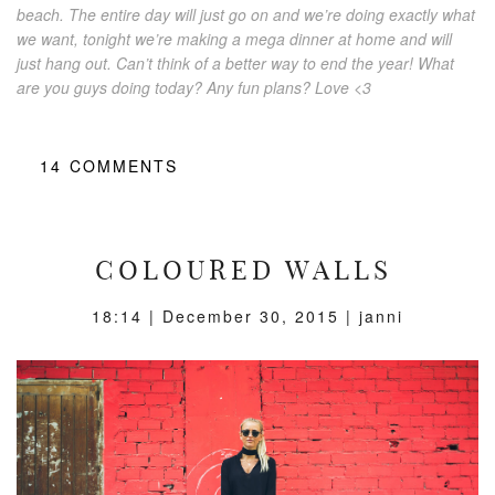
beach. The entire day will just go on and we’re doing exactly what
we want, tonight we’re making a mega dinner at home and will
just hang out. Can’t think of a better way to end the year! What
are you guys doing today? Any fun plans? Love <3
14
COMMENTS
COLOURED WALLS
18:14 |
December 30, 2015
| janni