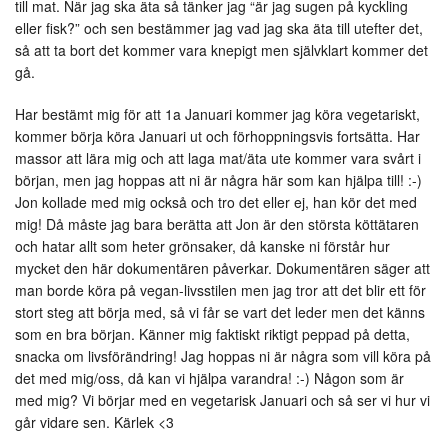
till mat. När jag ska äta så tänker jag “är jag sugen på kyckling
eller fisk?” och sen bestämmer jag vad jag ska äta till utefter det,
så att ta bort det kommer vara knepigt men självklart kommer det
gå.
Har bestämt mig för att 1a Januari kommer jag köra vegetariskt,
kommer börja köra Januari ut och förhoppningsvis fortsätta. Har
massor att lära mig och att laga mat/äta ute kommer vara svårt i
början, men jag hoppas att ni är några här som kan hjälpa till! :-)
Jon kollade med mig också och tro det eller ej, han kör det med
mig! Då måste jag bara berätta att Jon är den största köttätaren
och hatar allt som heter grönsaker, då kanske ni förstår hur
mycket den här dokumentären påverkar. Dokumentären säger att
man borde köra på vegan-livsstilen men jag tror att det blir ett för
stort steg att börja med, så vi får se vart det leder men det känns
som en bra början. Känner mig faktiskt riktigt peppad på detta,
snacka om livsförändring! Jag hoppas ni är några som vill köra på
det med mig/oss, då kan vi hjälpa varandra! :-) Någon som är
med mig? Vi börjar med en vegetarisk Januari och så ser vi hur vi
går vidare sen. Kärlek <3