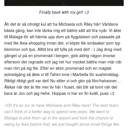
Finally back with my girl! <3
Åh det är så otroligt kul att ha Michaela och Riley här! Världens
bästa gäng, kan inte tänka mig ett bättre sätt att fira nyår. Vi åkte
till Malaga för att hämta upp dom på flygplatsen och passade på
med lite Ikea-shopping innan det, vi köpte lite småsaker som typ
blommor och ljus. Alltid bra att fylla på med det! :-) Jag drog med
gänget ut på en promenad i bergen, gick aldrig någon imorse
eftersom det regnade och jag vet hur mycket bättre man mår när
man rört på sig lite. Efter en skön promenad och en magisk
solnedgång så åkte vi till Tahini inne i Marbella för sushimiddag.
Riktigt riktigt gott var det! Nu sitter vi och glor på film/halvsover…
Älskar när det är lite mer liv här i huset, det blir så tomt när det
bara är Jon och jag hehe. Hoppas ni har en fin kväll, puss <3
//Oh it’s so fun to have Michaela and Riley here! The best team,
can’t think of a better way to spend new years. We went to
Malaga to pick them up in the airport and took the chance to
swing by Ikea before that, we just bought some small things like