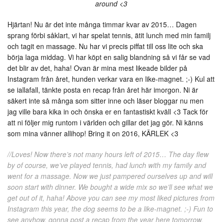
around <3
Hjärtan! Nu är det inte många timmar kvar av 2015… Dagen
sprang förbi såklart, vi har spelat tennis, ätit lunch med min familj
och tagit en massage. Nu har vi precis piffat till oss lite och ska
börja laga middag. Vi har köpt en salig blandning så vi får se vad
det blir av det, haha! Ovan är mina mest likeade bilder på
Instagram från året, hunden verkar vara en like-magnet. ;-) Kul att
se iallafall, tänkte posta en recap från året här imorgon. Ni är
säkert inte så många som sitter inne och läser bloggar nu men
jag ville bara kika in och önska er en fantastiskt kväll <3 Tack för
att ni följer mig runtom i världen och gillar det jag gör. Ni känns
som mina vänner allihop! Bring it on 2016, KÄRLEK <3
//Loves! Now there’s not many hours left of 2015… The day flew
by of course, we’ve played tennis, had lunch with my family and
went for a massage. Now we just pampered ourselves up and will
soon start with dinner. We bought a wide mix so we’ll see what we
get out of it, haha! Above you can see my most liked pictures from
Instagram this year, the dog seems to be a like-magnet. ;-) Fun to
see anyhow, gonna post a recap from the year here tomorrow.