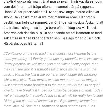
praktiskt också när man träffat massa nya människor, då ser dom
vem det är utan att fråga eftersom namnet står på ryggen…
Haha! Vi har precis vaknat till liv här, sov länge imorse vilket var
skönt. Då kanske man är lite mer människa ikväll! Har precis
beställt upp frulle på rummet, varför är det så mysigt? Älskar ju att
äta frukost i sängen så kan ju bero på det. Idag ska vi till Levis
Archives och det ska bli sjukt spännande att se! Kameran är med
såklart så ni får se bilder därifrån sen. :-) Dags för en dusch och
klä på sig, puss hjärtan <3
//Continuing on the red track here, guess I got inspired by the
team yesterday. ;-) Finally got to use my beautiful vest, just love it!
Pretty practical as well when you meet lots of new people, then
they can see who it is without asking since my name is on the
back… Haha! We just woke up here, slept longer this morning
which was nice. Then maybe we can me more normal tonight!
Just ordered some breakfast to the room, why is that so cozy? I
love to have breakfast in bed so it may be because of that. Today
we’re heading to the Levis Archives which will be really fun to see!
I’ll bring the camera of course so you’ll get some pictures from
there later. :-) Time for a shower and then get dressed, hugs