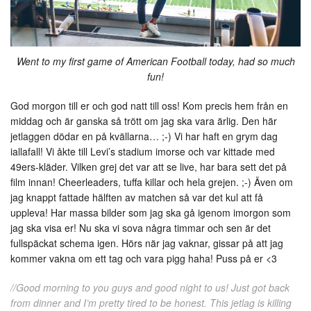
Went to my first game of American Football today, had so much
fun!
God morgon till er och god natt till oss! Kom precis hem från en
middag och är ganska så trött om jag ska vara ärlig. Den här
jetlaggen dödar en på kvällarna… ;-) Vi har haft en grym dag
iallafall! Vi åkte till Levi’s stadium imorse och var kittade med
49ers-kläder. Vilken grej det var att se live, har bara sett det på
film innan! Cheerleaders, tuffa killar och hela grejen. ;-) Även om
jag knappt fattade hälften av matchen så var det kul att få
uppleva! Har massa bilder som jag ska gå igenom imorgon som
jag ska visa er! Nu ska vi sova några timmar och sen är det
fullspäckat schema igen. Hörs när jag vaknar, gissar på att jag
kommer vakna om ett tag och vara pigg haha! Puss på er <3
//Good morning to you guys and good night to us! Just got back
from dinner and I’m pretty tired to be honest. This jetlag is killing