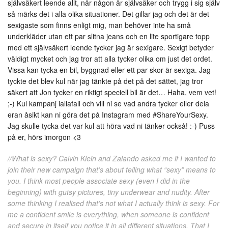
självsäkert leende allt, när någon är självsäker och trygg i sig själv
så märks det i alla olika situationer. Det gillar jag och det är det
sexigaste som finns enligt mig, man behöver inte ha små
underkläder utan ett par slitna jeans och en lite sportigare topp
med ett självsäkert leende tycker jag är sexigare. Sexigt betyder
väldigt mycket och jag tror att alla tycker olika om just det ordet.
Vissa kan tycka en bil, byggnad eller ett par skor är sexiga. Jag
tyckte det blev kul när jag tänkte på det på det sättet, jag tror
säkert att Jon tycker en riktigt speciell bil är det… Haha, vem vet!
;-) Kul kampanj iallafall och vill ni se vad andra tycker eller dela
eran åsikt kan ni göra det på Instagram med #ShareYourSexy.
Jag skulle tycka det var kul att höra vad ni tänker också! :-) Puss
på er, hörs imorgon <3
//What is sexy? Calvin Klein and Zalando asked me if I wanted to
join their new campaign that’s about telling what “sexy” means to
you. I think most people associate sexy (even I did in the
beginning) with gutsy pictures, tiny underwear and nudity. After
some thinking I realised that’s not what I actually think is sexy. For
me a confident smile is everything, when someone is confident
and secure in itself you notice it in all different situations. That I