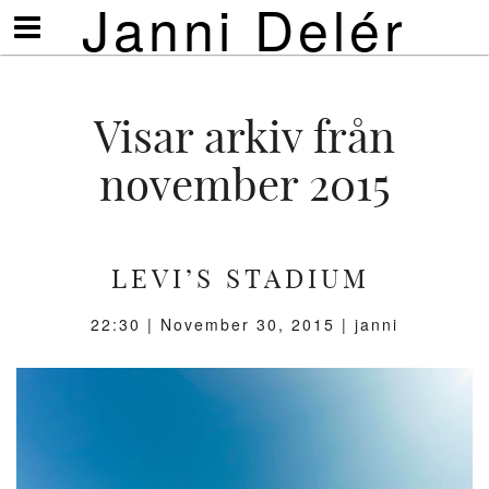
Janni Delér
Visa/göm
meny
Visar arkiv från
november 2015
LEVI’S STADIUM
22:30 |
November 30, 2015
| janni