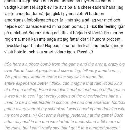
ganska tråkigt. Även om vi inte förstod så mycket så var det
väldigt kul att se! Jag blev lite avis på alla cheerleaders haha, jag
var ju cheerleader när jag gick i gymnasiet. Vi hade en
amerikansk fotbollsmatch per år i min skola så jag var med och
hejade och dansade med mina pom poms. ;-) Fick lite feeling igår
på matchen! Superkul dag och tillslut började vi förstå lite mer av
reglerna, men kan inte säga att jag fattar det till hundra procent.
Invecklad sport haha! Hoppas ni har en fin kväll, nu mellanlandar
vi på hotellet och ska snart vidare igen. Puss! <3
//So here’s a photo bomb from the game and the arena, crazy big
over there! Lots of people and screaming, felt very american. ;-)
We got sunny weather and a blue sky which made the
entire experience better I think, can imagine that rain would kind
of ruin the feeling. Even if we didn’t understand much of the game
it was fun to see! I got pretty jealous of the cheerleaders haha, I
used to be a cheerleader in school. We had one american football
game every year at my school so I was cheering and dancing with
my pom poms. ;-) Got some feeling yesterday at the game! Such
a fun day and in the end we started to understand a bit more of
the rules, but I can’t really say that I get it to a hundred procent.