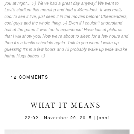
you at night… ;-) We’ve had a great day anyway! We went to
Levi’s stadium this morning and had a 49ers-look. It was really
cool to see it live, just seen it in the movies before! Cheerleaders,
cool guys and the whole thing. ;-) Even if I couldn’t understand
half of the game it was fun to experience! Have lots of pictures
that I will show you! Now we’re about to sleep for a few hours and
then it’s a hectic schedule again. Talk to you when I wake up,
guessing it’s in a few hours and I’ll probably wake up wide awake
haha! Hugs babes <3
12
COMMENTS
WHAT IT MEANS
22:02 |
November 29, 2015
| janni