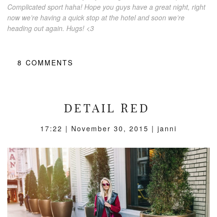
Complicated sport haha! Hope you guys have a great night, right
now we’re having a quick stop at the hotel and soon we’re
heading out again. Hugs! <3
8
COMMENTS
DETAIL RED
17:22 |
November 30, 2015
| janni