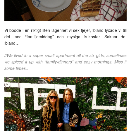
Vi bodde i en riktigt liten lägenhet vi sex tjejer, ibland lyxade vi till
det med “familjemiddag” och mysiga frukostar. Saknar det
ibland…
//We lived in a super small apartment all the six girls, sometimes
we spiced it up with “family-dinners” and cozy mornings. Miss it
some times…