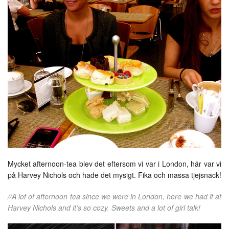
Mycket afternoon-tea blev det eftersom vi var i London, här var vi
på Harvey Nichols och hade det mysigt. Fika och massa tjejsnack!
//A lot of afternoon tea since we were in London, here we had it at
Harvey Nichols and it’s so cozy. Sweets and a lot of girl talk!