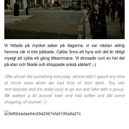
Vi hittade på mycket saker på dagarna, vi var nästan aldrig
hemma när vi inte jobbade. Cyklar finns att hyra och det är riktigt
mysigt att cykla ett gäng tillsammans. Vi strosade runt en hel del
på stan och fikade och shoppade också såklart! ;-)
//We almost did something everyday, almost didn’t spend any time
at home even when we had time of from work. You can
rent bicycles and it’s really cozy to go out and bike with a group.
We walked a lot around town and had coffee and did some
shopping, of course! ;-)