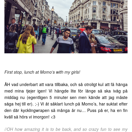
First stop, lunch at Momo’s with my girls!
ÅH vad underbart att vara tillbaka, och så otroligt kul att få hänga
med mina tjejer igen! Vi hängde lite för länge så ska iväg på
middag nu (egentligen 5 minuter sen men kände att jag måste
säga hej till er). ;-) Vi åt såklart lunch på Momo’s, har suktat efter
den där kycklingwrapen så många år nu… Puss på er, ha en fin
kväll så hörs vi imorgon! <3
//OH how amazing it is to be back, and so crazy fun to see my