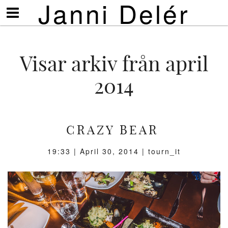
Janni Delér
Visa/göm
meny
Visar arkiv från april
2014
CRAZY BEAR
19:33 |
April 30, 2014
| tourn_it