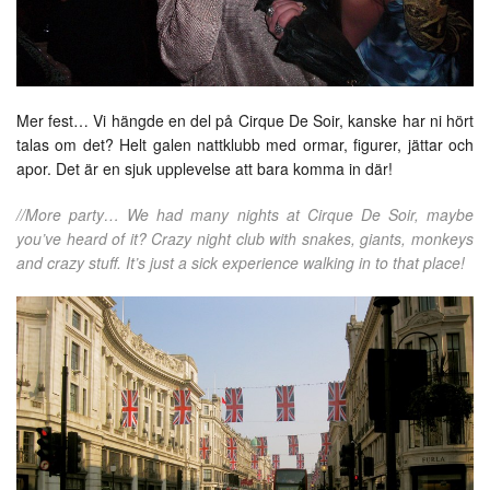
Mer fest… Vi hängde en del på Cirque De Soir, kanske har ni hört
talas om det? Helt galen nattklubb med ormar, figurer, jättar och
apor. Det är en sjuk upplevelse att bara komma in där!
//More party… We had many nights at Cirque De Soir, maybe
you’ve heard of it? Crazy night club with snakes, giants, monkeys
and crazy stuff. It’s just a sick experience walking in to that place!