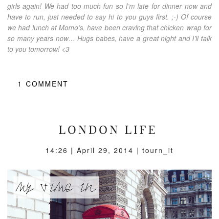
girls again! We had too much fun so I’m late for dinner now and
have to run, just needed to say hi to you guys first. ;-) Of course
we had lunch at Momo’s, have been craving that chicken wrap for
so many years now… Hugs babes, have a great night and I’ll talk
to you tomorrow! <3
1
COMMENT
LONDON LIFE
14:26 |
April 29, 2014
| tourn_it