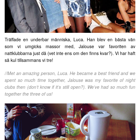
Träffade en underbar människa, Luca. Han blev en bästa vän
som vi umgicks massor med, Jalouse var favoriten av
nattklubbarna just då (vet inte ens om den finns kvar?). Vi har haft
så kul tillsammans vi tre!
//Met an amazing person, Luca. He became a best friend and we
spent so much time together, Jalouse was my favorite of night
clubs then (don’t know if it’s still open?). We’ve had so much fun
together the three of us!