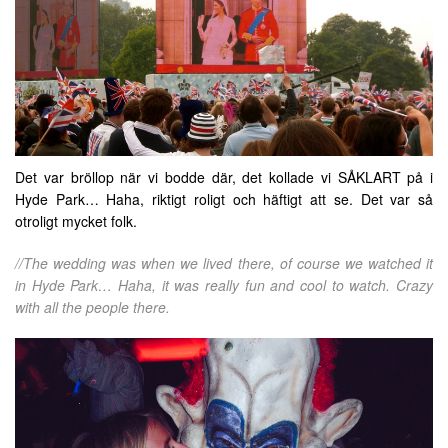
Det var bröllop när vi bodde där, det kollade vi SÅKLART på i
Hyde Park… Haha, riktigt roligt och häftigt att se. Det var så
otroligt mycket folk.
//The wedding was when we lived there, of course we watched it
in Hyde Park… Haha, it was really fun and cool to watch. Crazy
with all the people there.