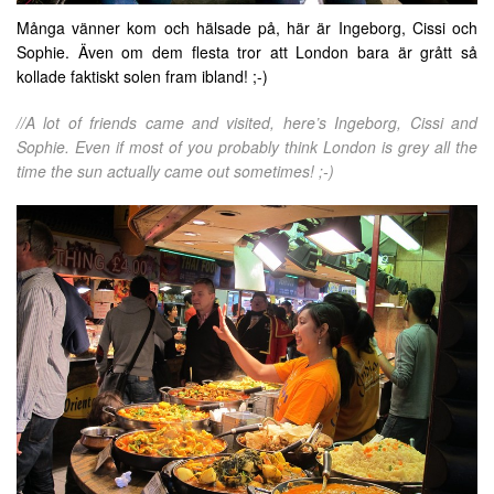
Många vänner kom och hälsade på, här är Ingeborg, Cissi och
Sophie. Även om dem flesta tror att London bara är grått så
kollade faktiskt solen fram ibland! ;-)
//A lot of friends came and visited, here’s Ingeborg, Cissi and
Sophie. Even if most of you probably think London is grey all the
time the sun actually came out sometimes! ;-)