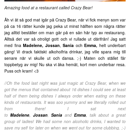
Amazing food at a restaurant called Crazy Bear!
Åh vi åt så god mat igår på Crazy Bear, när vi fick menyn som var
på ca 16 rätter kunde jag peka ut minst hälften som några rätter
jag alltid beställer om man går på en sån här typ av restaurang.
Alltså det var så otroligt gott och vi rullade ut därifrån! Jag satt
med fina
Madelene
,
Jossan
,
Sania
och
Emma
,
helt underbart
gäng! Vi drack faktiskt alkoholfria drinkar, jag ville spara mig till
senare när vi skulle ut och dansa. ;-) Maten och stället får
toppbetyg av mig! Nu ska vi åka hemåt, kort men underbar resa.
Puss och kram! <3
//Oh the food last night was just magic at Crazy Bear, when we
got the menus that contained about 16 dishes I could see at least
half of them being dishes I always order when eating on these
kinds of restaurants. It was soo yummy and we literally rolled out
from there! I sat next
to
Madelene
,
Jossan
,
Sania
and
Emma
,
talk about a great
group of ladies! We had some non alcoholic drinks, I wanted to
save my self for later on when we went out for some clubbing. ;-)