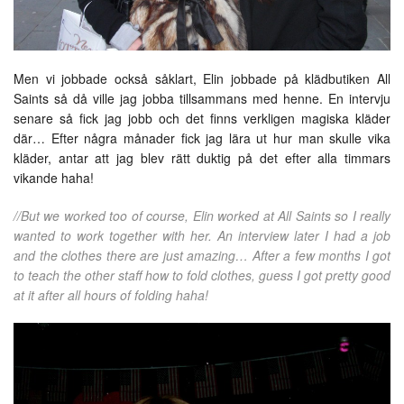
Men vi jobbade också såklart, Elin jobbade på klädbutiken All
Saints så då ville jag jobba tillsammans med henne. En intervju
senare så fick jag jobb och det finns verkligen magiska kläder
där… Efter några månader fick jag lära ut hur man skulle vika
kläder, antar att jag blev rätt duktig på det efter alla timmars
vikande haha!
//But we worked too of course, Elin worked at All Saints so I really
wanted to work together with her. An interview later I had a job
and the clothes there are just amazing… After a few months I got
to teach the other staff how to fold clothes, guess I got pretty good
at it after all hours of folding haha!