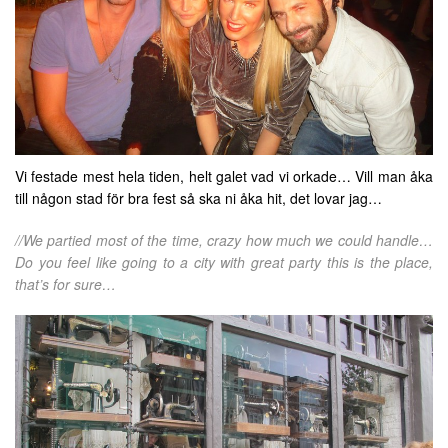
Vi festade mest hela tiden, helt galet vad vi orkade… Vill man åka
till någon stad för bra fest så ska ni åka hit, det lovar jag…
//We partied most of the time, crazy how much we could handle…
Do you feel like going to a city with great party this is the place,
that’s for sure…