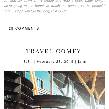
out and lay down in the shade and read a book. Later tonight
we’re going to the beach to watch the sunset, it’s so beautiful
here… Hope you like the vlog, HUGS <3
25
COMMENTS
TRAVEL COMFY
13:31 |
February 23, 2019
| janni