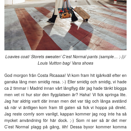
Loavies coat/ Storets sweater/ C’est Normal pants (sample… ;-))/
Louis Vuitton bag/ Vans shoes
God morgon från Costa Ricaaaa! Vi kom fram hit igårkväll efter en
ganska lång men smidig resa. :-) Eller smidig och smidig, vi hade
ca 2 timmar i Madrid innan vårt långflyg där jag hade tänkt blogga
men vet ni hur stor den flygplatsen är? Haha! Vi fick springa lite.
Jag har aldrig varit där innan men det var tåg och långa avstånd
så när vi äntligen kom fram till gaten så fick vi hoppa på direkt.
Jag reste comfy som vanligt, kappan kommer jag nog inte ha så
mycket användning för här dock. ;-) Som ni ser så är det mer
C’est Normal plagg på gång, iiih! Dessa byxor kommer komma