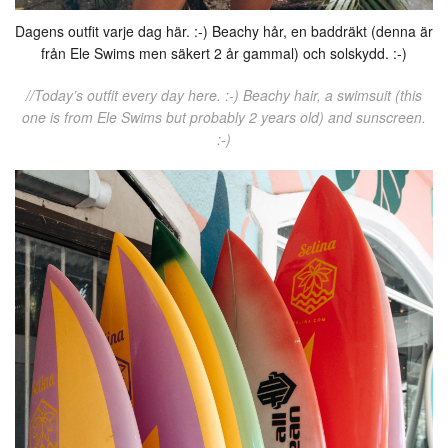
Dagens outfit varje dag här. :-) Beachy hår, en baddräkt (denna är
från Ele Swims men säkert 2 år gammal) och solskydd. :-)
//Today’s outfit every day here. :-) Beachy hair, a swimsuit (this
one is from Ele Swims but probably 2 years old) and sunscreen.
:-)