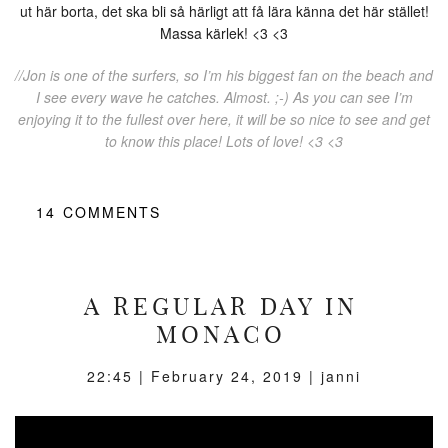
ut här borta, det ska bli så härligt att få lära känna det här stället!
Massa kärlek! <3 <3
//Jon is one of the surfers, so I’m his biggest fan on the beach and
I see every wave he catches. Almost. ;-) As you can see I’m
enjoying it to the fullest over here, it will be so nice to see and get
to know this place! Lots of love! <3 <3
14
COMMENTS
A REGULAR DAY IN
MONACO
22:45 |
February 24, 2019
| janni