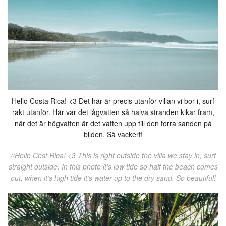
Hello Costa Rica! <3 Det här är precis utanför villan vi bor i, surf
rakt utanför. Här var det lågvatten så halva stranden kikar fram,
när det är högvatten är det vatten upp till den torra sanden på
bilden. Så vackert!
//Hello Cost Rica! <3 This is right outside the villa we stay in, surf
straight outside. In this photo it’s low tide so half the beach comes
out, when it’s high tide it’s water up to the dry sand. So beautiful!