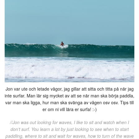
Jon var ute och letade vågor, jag gillar att sitta och titta på när jag
inte surfar. Man lär sig mycket av att se när man ska börja paddla,
var man ska ligga, hur man ska svänga av vågen osv osv. Tips till
er om ni vill lära er surfa! :-)
//Jon was out looking for waves, I like to sit and watch when I
don’t surf. You learn a lot by just looking to see when to start
paddling, where to sit and wait for waves, how to turn of the wave