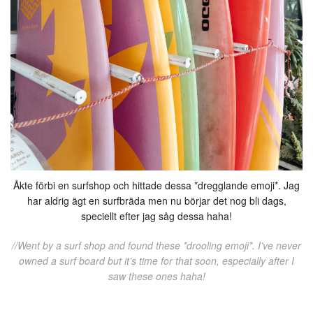
Åkte förbi en surfshop och hittade dessa *dregglande emoji*. Jag
har aldrig ägt en surfbräda men nu börjar det nog bli dags,
speciellt efter jag såg dessa haha!
//Went by a surf shop and found these *drooling emoji*. I’ve never
owned a surf board but it’s time for that soon, especially after I
saw these ones haha!