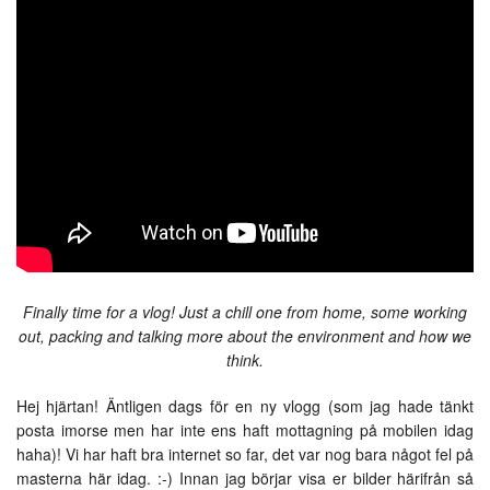
Finally time for a vlog! Just a chill one from home, some working
out, packing and talking more about the environment and how we
think.
Hej hjärtan! Äntligen dags för en ny vlogg (som jag hade tänkt
posta imorse men har inte ens haft mottagning på mobilen idag
haha)! Vi har haft bra internet so far, det var nog bara något fel på
masterna här idag. :-) Innan jag börjar visa er bilder härifrån så