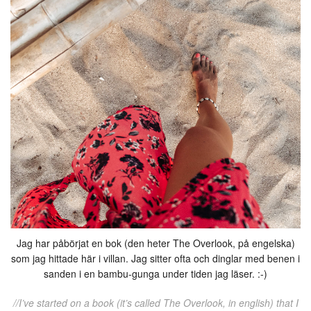
Jag har påbörjat en bok (den heter The Overlook, på engelska)
som jag hittade här i villan. Jag sitter ofta och dinglar med benen i
sanden i en bambu-gunga under tiden jag läser. :-)
//I’ve started on a book (it’s called The Overlook, in english) that I