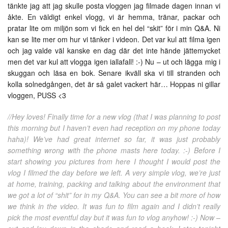
tänkte jag att jag skulle posta vloggen jag filmade dagen innan vi
åkte. En väldigt enkel vlogg, vi är hemma, tränar, packar och
pratar lite om miljön som vi fick en hel del “skit” för i min Q&A. Ni
kan se lite mer om hur vi tänker i videon. Det var kul att filma igen
och jag valde väl kanske en dag där det inte hände jättemycket
men det var kul att vlogga igen iallafall! :-) Nu – ut och lägga mig i
skuggan och läsa en bok. Senare ikväll ska vi till stranden och
kolla solnedgången, det är så galet vackert här… Hoppas ni gillar
vloggen, PUSS <3
//Hey loves! Finally time for a new vlog (that I was planning to post
this morning but I haven’t even had reception on my phone today
haha)! We’ve had great internet so far, it was just probably
something wrong with the phone masts here today. :-) Before I
start showing you pictures from here I thought I would post the
vlog I filmed the day before we left. A very simple vlog, we’re just
at home, training, packing and talking about the environment that
we got a lot of “shit” for in my Q&A. You can see a bit more of how
we think in the video. It was fun to film again and I didn’t really
pick the most eventful day but it was fun to vlog anyhow! :-) Now –