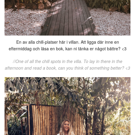
En av alla chill-platser här i villan. Att ligga där inne en
eftermiddag och läsa en bok, kan ni tänka er något bättre? <3
//One of all the chill spots in the villa. To lay in there in the
afternoon and read a book, can you think of something better? <3