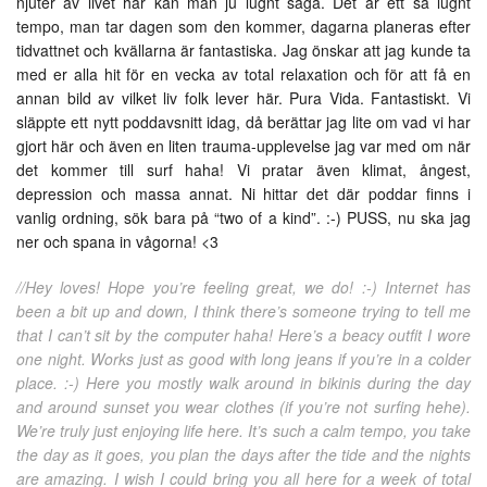
njuter av livet här kan man ju lugnt säga. Det är ett så lugnt
tempo, man tar dagen som den kommer, dagarna planeras efter
tidvattnet och kvällarna är fantastiska. Jag önskar att jag kunde ta
med er alla hit för en vecka av total relaxation och för att få en
annan bild av vilket liv folk lever här. Pura Vida. Fantastiskt. Vi
släppte ett nytt poddavsnitt idag, då berättar jag lite om vad vi har
gjort här och även en liten trauma-upplevelse jag var med om när
det kommer till surf haha! Vi pratar även klimat, ångest,
depression och massa annat. Ni hittar det där poddar finns i
vanlig ordning, sök bara på “two of a kind”. :-) PUSS, nu ska jag
ner och spana in vågorna! <3
//Hey loves! Hope you’re feeling great, we do! :-) Internet has
been a bit up and down, I think there’s someone trying to tell me
that I can’t sit by the computer haha! Here’s a beacy outfit I wore
one night. Works just as good with long jeans if you’re in a colder
place. :-) Here you mostly walk around in bikinis during the day
and around sunset you wear clothes (if you’re not surfing hehe).
We’re truly just enjoying life here. It’s such a calm tempo, you take
the day as it goes, you plan the days after the tide and the nights
are amazing. I wish I could bring you all here for a week of total