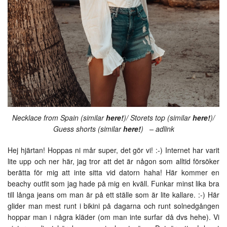
Necklace from Spain (similar
here!
)/ Storets top (similar
here!
)/
Guess shorts (similar
here!
) – adlink
Hej hjärtan! Hoppas ni mår super, det gör vi! :-) Internet har varit
lite upp och ner här, jag tror att det är någon som alltid försöker
berätta för mig att inte sitta vid datorn haha! Här kommer en
beachy outfit som jag hade på mig en kväll. Funkar minst lika bra
till långa jeans om man är på ett ställe som är lite kallare. :-) Här
glider man mest runt i bikini på dagarna och runt solnedgången
hoppar man i några kläder (om man inte surfar då dvs hehe). Vi