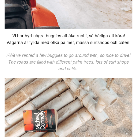
Vi har hyrt några buggies att åka runt i, så härliga att köra!
Vägarna är fyllda med olika palmer, massa surfshops och cafén.
//We’ve rented a few buggies to go around with, so nice to drive!
The roads are filled with different palm trees, lots of surf shops
and cafés.