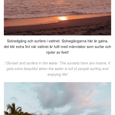
Solnedgång och surfers i vattnet. Solnegångarna här är galna,
det blir extra fint när vattnet är fullt med människor som surfar och
njuter av livet!
//Sunset and surfers in the water. The sunsets here are insane, it
gets extra beautiful when the water is full of people surfing and
enjoying life!