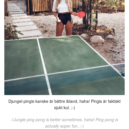
Djungel-pingis kanske är bättre ibland, haha! Pingis är faktiskt
sjukt kul. ;-)
//Jungle ping pong is better sometimes, haha! Ping pong is
actually super fun. ;-)