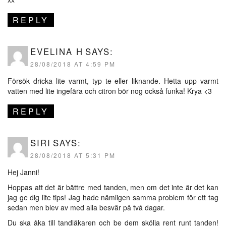
REPLY
EVELINA H
SAYS:
28/08/2018 AT 4:59 PM
Försök dricka lite varmt, typ te eller liknande. Hetta upp varmt
vatten med lite ingefära och citron bör nog också funka! Krya <3
REPLY
SIRI
SAYS:
28/08/2018 AT 5:31 PM
Hej Janni!
Hoppas att det är bättre med tanden, men om det inte är det kan
jag ge dig lite tips! Jag hade nämligen samma problem för ett tag
sedan men blev av med alla besvär på två dagar.
Du ska åka till tandläkaren och be dem skölja rent runt tanden!