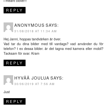
I meant clove!!!
REPLY
ANONYMOUS
SAYS:
31/08/2018 AT 11:34 AM
Hej Janni, hoppas tandvärken är över.
Vad tar du dina bilder med till vardags? vad använder du för
telefon? t ex dessa bilder. är det tagna med kamera eller mobil?
Tacksam för svar. Kram
REPLY
HYVÄÄ JOULUA
SAYS:
30/06/2019 AT 7:56 AM
Just
REPLY