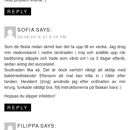
REPLY
SOFIA
SAYS:
28/08/2018 AT 6:39 PM
Som de flesta redan skrivit kan det ta upp till en vecka. Jag drog
min visdomstand i nedre tandraden i maj och svällde upp när
bedövning släppte och hade som värst ont i ca 3 dagar efteråt,
sedan avtog det successivt.
Svullnaden lika så. Det är dock oerhört viktigt att skölja med
bakteriedödande! Eftersom att mat kan trilla in i hålet efter
tanden. Hexident (2mg) använde jag efter ordination av min
kirurg, funkade väldigt bra, följ instruktionerna på flaskan bara :)
Hoppas du slipper infektion!
REPLY
FILIPPA
SAYS: