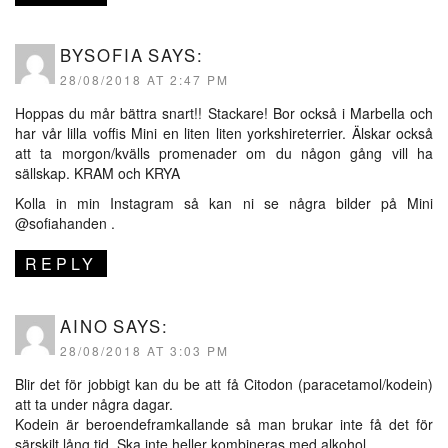
BYSOFIA
SAYS:
28/08/2018 AT 2:47 PM
Hoppas du mår bättra snart!! Stackare! Bor också i Marbella och
har vår lilla voffis Mini en liten liten yorkshireterrier. Älskar också
att ta morgon/kvälls promenader om du någon gång vill ha
sällskap. KRAM och KRYA
Kolla in min Instagram så kan ni se några bilder på Mini
@sofiahanden .
REPLY
AINO
SAYS:
28/08/2018 AT 3:03 PM
Blir det för jobbigt kan du be att få Citodon (paracetamol/kodein)
att ta under några dagar.
Kodein är beroendeframkallande så man brukar inte få det för
särskilt lång tid. Ska inte heller kombineras med alkohol.