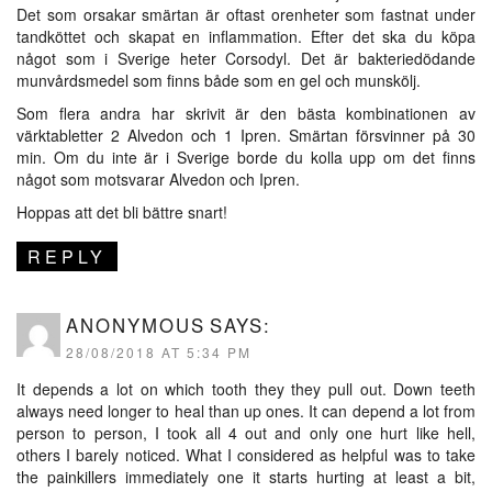
Det som orsakar smärtan är oftast orenheter som fastnat under
tandköttet och skapat en inflammation. Efter det ska du köpa
något som i Sverige heter Corsodyl. Det är bakteriedödande
munvårdsmedel som finns både som en gel och munskölj.
Som flera andra har skrivit är den bästa kombinationen av
värktabletter 2 Alvedon och 1 Ipren. Smärtan försvinner på 30
min. Om du inte är i Sverige borde du kolla upp om det finns
något som motsvarar Alvedon och Ipren.
Hoppas att det bli bättre snart!
REPLY
ANONYMOUS
SAYS:
28/08/2018 AT 5:34 PM
It depends a lot on which tooth they they pull out. Down teeth
always need longer to heal than up ones. It can depend a lot from
person to person, I took all 4 out and only one hurt like hell,
others I barely noticed. What I considered as helpful was to take
the painkillers immediately one it starts hurting at least a bit,