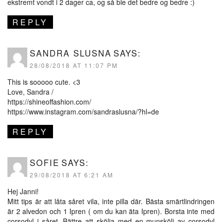
ekstremt vondt i 2 dager ca, og så ble det bedre og bedre :)
REPLY
SANDRA SLUSNA
SAYS:
28/08/2018 AT 11:07 PM
This is sooooo cute. <3
Love, Sandra /
https://shineoffashion.com/
https://www.instagram.com/sandraslusna/?hl=de
REPLY
SOFIE
SAYS:
29/08/2018 AT 6:21 AM
Hej Janni!
Mitt tips är att låta såret vila, inte pilla där. Bästa smärtlindringen
är 2 alvedon och 1 Ipren ( om du kan äta Ipren). Borsta inte med
corsodyl i såret. Bättre att skölja med en munskölj av corsodyl