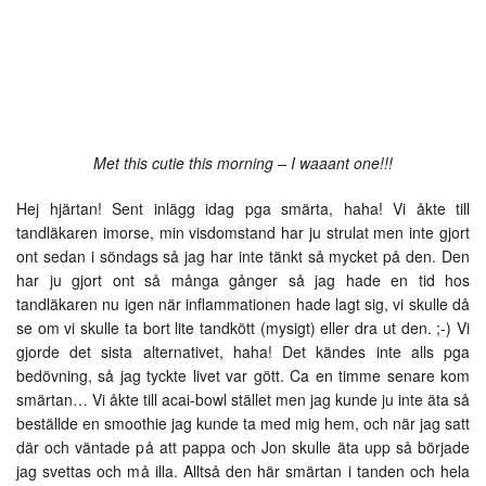
Met this cutie this morning – I waaant one!!!
Hej hjärtan! Sent inlägg idag pga smärta, haha! Vi åkte till
tandläkaren imorse, min visdomstand har ju strulat men inte gjort
ont sedan i söndags så jag har inte tänkt så mycket på den. Den
har ju gjort ont så många gånger så jag hade en tid hos
tandläkaren nu igen när inflammationen hade lagt sig, vi skulle då
se om vi skulle ta bort lite tandkött (mysigt) eller dra ut den. ;-) Vi
gjorde det sista alternativet, haha! Det kändes inte alls pga
bedövning, så jag tyckte livet var gött. Ca en timme senare kom
smärtan… Vi åkte till acai-bowl stället men jag kunde ju inte äta så
beställde en smoothie jag kunde ta med mig hem, och när jag satt
där och väntade på att pappa och Jon skulle äta upp så började
jag svettas och må illa. Alltså den här smärtan i tanden och hela