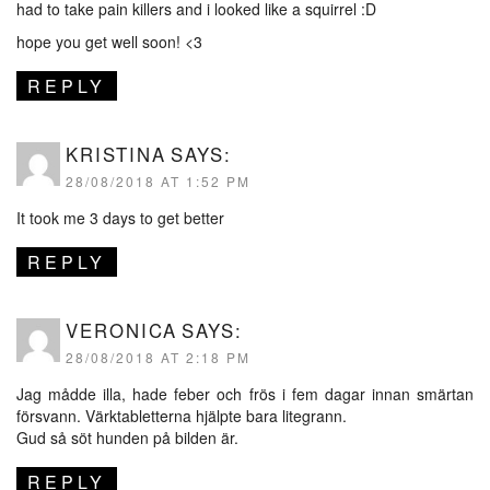
had to take pain killers and i looked like a squirrel :D
hope you get well soon! <3
REPLY
KRISTINA
SAYS:
28/08/2018 AT 1:52 PM
It took me 3 days to get better
REPLY
VERONICA
SAYS:
28/08/2018 AT 2:18 PM
Jag mådde illa, hade feber och frös i fem dagar innan smärtan
försvann. Värktabletterna hjälpte bara litegrann.
Gud så söt hunden på bilden är.
REPLY