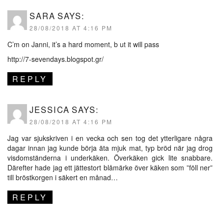
SARA
SAYS:
28/08/2018 AT 4:16 PM
C’m on Janni, it’s a hard moment, b ut it will pass
http://7-sevendays.blogspot.gr/
REPLY
JESSICA
SAYS:
28/08/2018 AT 4:16 PM
Jag var sjukskriven i en vecka och sen tog det ytterligare några
dagar innan jag kunde börja äta mjuk mat, typ bröd när jag drog
visdomständerna i underkäken. Överkäken gick lite snabbare.
Därefter hade jag ett jättestort blåmärke över käken som ”föll ner”
till bröstkorgen i säkert en månad…
REPLY