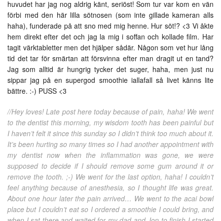
huvudet har jag nog aldrig känt, seriöst! Som tur var kom en vän
förbi med den här lilla sötnosen (som inte gillade kameran alls
haha), funderade på att sno med mig henne. Hur söt!? <3 Vi åkte
hem direkt efter det och jag la mig i soffan och kollade film. Har
tagit värktabletter men det hjälper sådär. Någon som vet hur lång
tid det tar för smärtan att försvinna efter man dragit ut en tand?
Jag som alltid är hungrig tycker det suger, haha, men just nu
sippar jag på en supergod smoothie iallafall så livet känns lite
bättre. :-) PUSS <3
//Hey loves! Late post here today because of pain, haha! We went
to the dentist this morning, my wisdom tooth has been painful but
I haven’t felt it since this sunday so I didn’t think too much about it.
It’s been hurting so many times so I had another appointment with
my dentist now when the inflammation was gone, we were
supposed to decide if I should remove some gum around it or
remove the tooth. ;-) We went for the last option, haha! I couldn’t
feel anything because of anesthesia, so I thought life was great.
About one hour later the pain arrived… We went to the acai bowl
place but I couldn’t eat so I ordered a smoothie I could bring, and
when I sat there and waited for my dad and Jon to finish I started