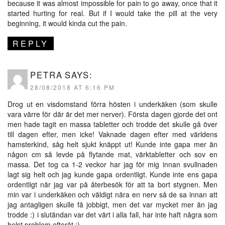
because it was almost impossible for pain to go away, once that it
started hurting for real. But if I would take the pill at the very
beginning, it would kinda cut the pain.
REPLY
PETRA
SAYS:
28/08/2018 AT 6:16 PM
Drog ut en visdomstand förra hösten i underkäken (som skulle
vara värre för där är det mer nerver). Första dagen gjorde det ont
men hade tagit en massa tabletter och trodde det skulle gå över
till dagen efter, men icke! Vaknade dagen efter med världens
hamsterkind, såg helt sjukt knäppt ut! Kunde inte gapa mer än
någon cm så levde på flytande mat, värktabletter och sov en
massa. Det tog ca 1-2 veckor har jag för mig innan svullnaden
lagt sig helt och jag kunde gapa ordentligt. Kunde inte ens gapa
ordentligt när jag var på återbesök för att ta bort stygnen. Men
min var i underkäken och väldigt nära en nerv så de sa innan att
jag antagligen skulle få jobbigt, men det var mycket mer än jag
trodde :) i slutändan var det värt i alla fall, har inte haft några som
helst problem efteråt :)