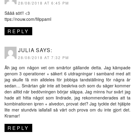
28/08/2018 AT 6:45 PM
Sååå söt!! <3
ttps://nouw.com/filippaml
REPLY
JULIA
SAYS:
28/08/2018 AT 7:32 PM
Åh jag om någon vet om smärtor gällande detta. Jag kämpade
genom 3 operationer + säkert 6 utdragningar i samband med att
jag skulle få min alldeles för jobbiga tandställning för några år
sedan… Smärtan går inte att beskriva och som du säger kommer
den alltid när bedövningen börjar släppa. Jag minns hur svårt jag
hade att hitta något som lindrade, jag rekommenderades att ta
kombinationen ipren + alvedon, provat det? Jag tyckte det hjälpte
lite mer stundvis iallafall så värt och prova om du inte gjort det.
Kramar!
REPLY