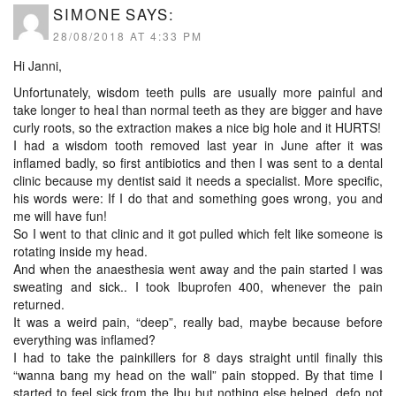
SIMONE
SAYS:
28/08/2018 AT 4:33 PM
Hi Janni,
Unfortunately, wisdom teeth pulls are usually more painful and
take longer to heal than normal teeth as they are bigger and have
curly roots, so the extraction makes a nice big hole and it HURTS!
I had a wisdom tooth removed last year in June after it was
inflamed badly, so first antibiotics and then I was sent to a dental
clinic because my dentist said it needs a specialist. More specific,
his words were: If I do that and something goes wrong, you and
me will have fun!
So I went to that clinic and it got pulled which felt like someone is
rotating inside my head.
And when the anaesthesia went away and the pain started I was
sweating and sick.. I took Ibuprofen 400, whenever the pain
returned.
It was a weird pain, “deep”, really bad, maybe because before
everything was inflamed?
I had to take the painkillers for 8 days straight until finally this
“wanna bang my head on the wall” pain stopped. By that time I
started to feel sick from the Ibu but nothing else helped, defo not