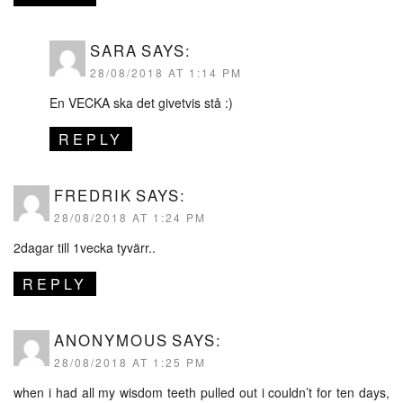
SARA
SAYS:
28/08/2018 AT 1:14 PM
En VECKA ska det givetvis stå :)
REPLY
FREDRIK
SAYS:
28/08/2018 AT 1:24 PM
2dagar till 1vecka tyvärr..
REPLY
ANONYMOUS
SAYS:
28/08/2018 AT 1:25 PM
when i had all my wisdom teeth pulled out i couldn’t for ten days,