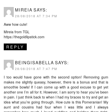
MIREIA
SAYS:
28/08/2018 AT 7:34 PM
Aww how cute!
Mireia from TGL
https://thegoldlipstick.com
REPLY
BEINGISABELLA
SAYS:
28/08/2018 AT 7:47 PM
I too would have gone with the second option! Removing gum
makes me slightly queasy, however, there is a bonus and that is
smoothie bowls! If I can come up with a good excuse to get yet
another one I’m all for it. However, I am sorry to hear you’ve been
in pain. I just think back to when I had my braces to try and get an
idea what you’re going through. How cute is this Pomeranian! My
aunt and cousins had four when I was little and I always
remember how much I loved cuddling and holding them tight.