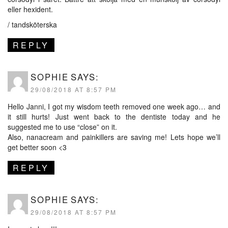
eller hexident.
/ tandsköterska
REPLY
SOPHIE
SAYS:
29/08/2018 AT 8:57 PM
Hello Janni, I got my wisdom teeth removed one week ago… and
it still hurts! Just went back to the dentiste today and he
suggested me to use “close” on it.
Also, nanacream and painkillers are saving me! Lets hope we’ll
get better soon <3
REPLY
SOPHIE
SAYS:
29/08/2018 AT 8:57 PM