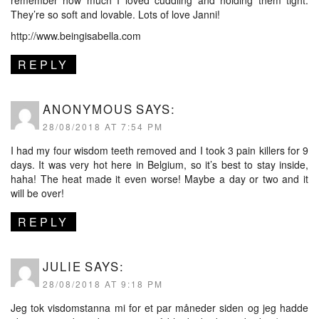
They’re so soft and lovable. Lots of love Janni!
http://www.beingisabella.com
REPLY
ANONYMOUS
SAYS:
28/08/2018 AT 7:54 PM
I had my four wisdom teeth removed and I took 3 pain killers for 9
days. It was very hot here in Belgium, so it’s best to stay inside,
haha! The heat made it even worse! Maybe a day or two and it
will be over!
REPLY
JULIE
SAYS:
28/08/2018 AT 9:18 PM
Jeg tok visdomstanna mi for et par måneder siden og jeg hadde