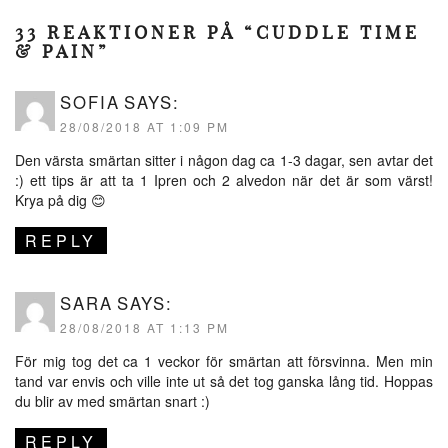
33 REAKTIONER PÅ “CUDDLE TIME
& PAIN”
SOFIA
SAYS:
28/08/2018 AT 1:09 PM
Den värsta smärtan sitter i någon dag ca 1-3 dagar, sen avtar det
:) ett tips är att ta 1 Ipren och 2 alvedon när det är som värst!
Krya på dig 😊
REPLY
SARA
SAYS:
28/08/2018 AT 1:13 PM
För mig tog det ca 1 veckor för smärtan att försvinna. Men min
tand var envis och ville inte ut så det tog ganska lång tid. Hoppas
du blir av med smärtan snart :)
REPLY