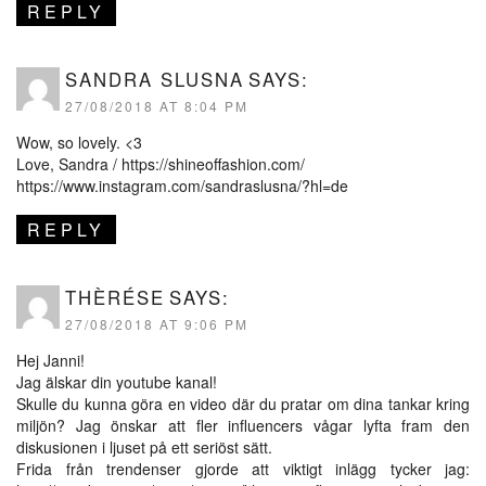
REPLY
SANDRA SLUSNA
SAYS:
27/08/2018 AT 8:04 PM
Wow, so lovely. <3
Love, Sandra /
https://shineoffashion.com/
https://www.instagram.com/sandraslusna/?hl=de
REPLY
THÈRÉSE
SAYS:
27/08/2018 AT 9:06 PM
Hej Janni!
Jag älskar din youtube kanal!
Skulle du kunna göra en video där du pratar om dina tankar kring
miljön? Jag önskar att fler influencers vågar lyfta fram den
diskusionen i ljuset på ett seriöst sätt.
Frida från trendenser gjorde att viktigt inlägg tycker jag: