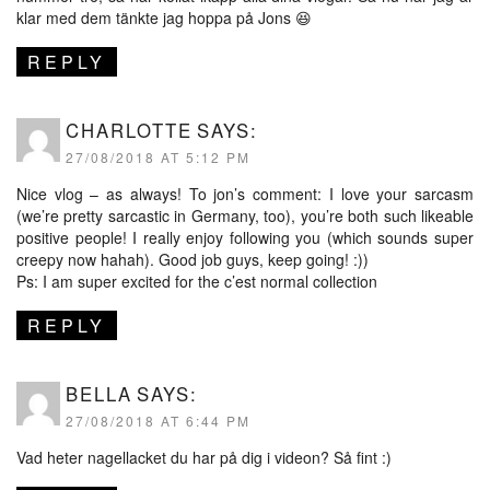
klar med dem tänkte jag hoppa på Jons 😆
REPLY
CHARLOTTE
SAYS:
27/08/2018 AT 5:12 PM
Nice vlog – as always! To jon’s comment: I love your sarcasm
(we’re pretty sarcastic in Germany, too), you’re both such likeable
positive people! I really enjoy following you (which sounds super
creepy now hahah). Good job guys, keep going! :))
Ps: I am super excited for the c’est normal collection
REPLY
BELLA
SAYS:
27/08/2018 AT 6:44 PM
Vad heter nagellacket du har på dig i videon? Så fint :)