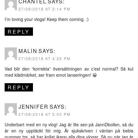
CHANTEL
SAYS:
27/08/2018 AT 2:14 PM
I’m loving your vlogs! Keep them coming. :)
REPLY
MALIN
SAYS:
27/08/2018 AT 4:25 PM
Vad blir den “korrekta” översättningen av c’est normal? Så kul
med klädmärket, ser fram emot lanseringen! 😀
REPLY
JENNIFER
SAYS:
27/08/2018 AT 5:00 PM
Underbart med en ny vlog! Jag är lite sen på JannDbollen, så du
är en ny upptäckt för mig. Är sjukskriven i väntan på bebis
nummer tre, så har kollat ikapp alla dina vlogar. Så nu när jag är