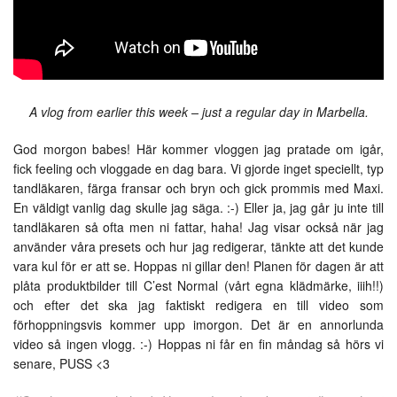
A vlog from earlier this week – just a regular day in Marbella.
God morgon babes! Här kommer vloggen jag pratade om igår,
fick feeling och vloggade en dag bara. Vi gjorde inget speciellt, typ
tandläkaren, färga fransar och bryn och gick prommis med Maxi.
En väldigt vanlig dag skulle jag säga. :-) Eller ja, jag går ju inte till
tandläkaren så ofta men ni fattar, haha! Jag visar också när jag
använder våra presets och hur jag redigerar, tänkte att det kunde
vara kul för er att se. Hoppas ni gillar den! Planen för dagen är att
plåta produktbilder till C’est Normal (vårt egna klädmärke, iiih!!)
och efter det ska jag faktiskt redigera en till video som
förhoppningsvis kommer upp imorgon. Det är en annorlunda
video så ingen vlogg. :-) Hoppas ni får en fin måndag så hörs vi
senare, PUSS <3