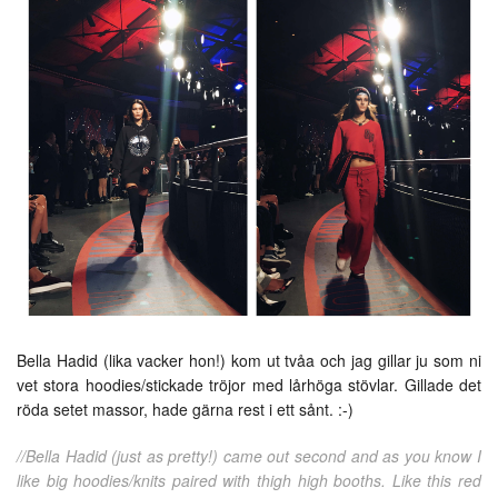
Bella Hadid (lika vacker hon!) kom ut tvåa och jag gillar ju som ni
vet stora hoodies/stickade tröjor med lårhöga stövlar. Gillade det
röda setet massor, hade gärna rest i ett sånt. :-)
//Bella Hadid (just as pretty!) came out second and as you know I
like big hoodies/knits paired with thigh high booths. Like this red