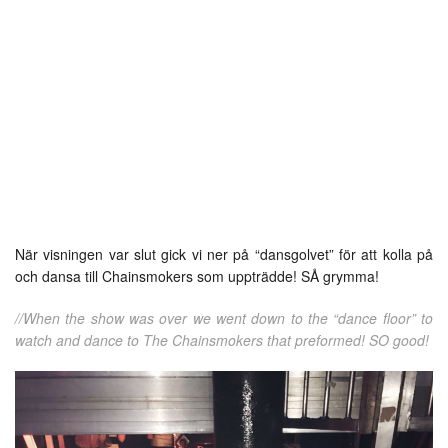
När visningen var slut gick vi ner på “dansgolvet” för att kolla på
och dansa till Chainsmokers som uppträdde! SÅ grymma!
//When the show was over we went down to the “dance floor” to
watch and dance to The Chainsmokers that preformed! SO good!