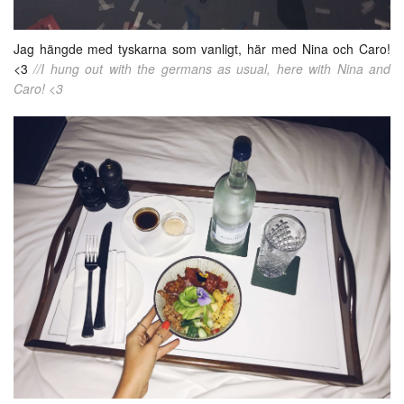
Jag hängde med tyskarna som vanligt, här med Nina och Caro!
<3
//I hung out with the germans as usual, here with Nina and
Caro! <3