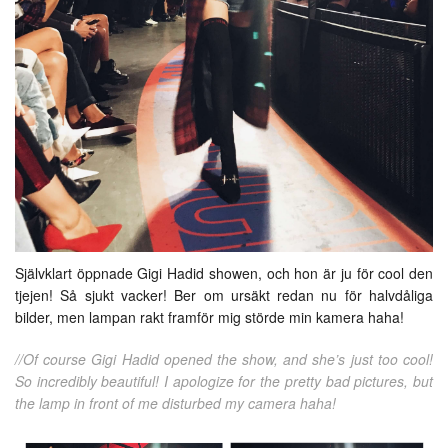
Självklart öppnade Gigi Hadid showen, och hon är ju för cool den
tjejen! Så sjukt vacker! Ber om ursäkt redan nu för halvdåliga
bilder, men lampan rakt framför mig störde min kamera haha!
//Of course Gigi Hadid opened the show, and she’s just too cool!
So incredibly beautiful! I apologize for the pretty bad pictures, but
the lamp in front of me disturbed my camera haha!