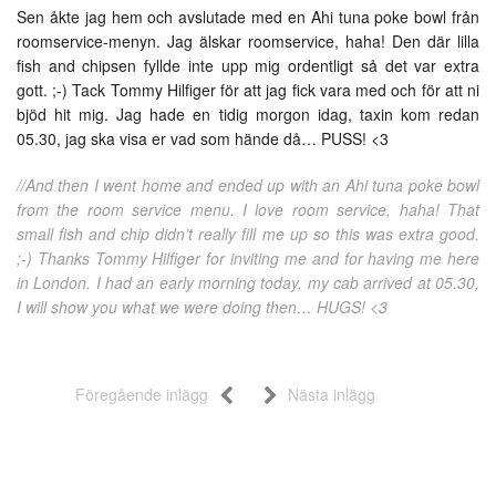
Sen åkte jag hem och avslutade med en Ahi tuna poke bowl från
roomservice-menyn. Jag älskar roomservice, haha! Den där lilla
fish and chipsen fyllde inte upp mig ordentligt så det var extra
gott. ;-) Tack Tommy Hilfiger för att jag fick vara med och för att ni
bjöd hit mig. Jag hade en tidig morgon idag, taxin kom redan
05.30, jag ska visa er vad som hände då… PUSS! <3
//And then I went home and ended up with an Ahi tuna poke bowl
from the room service menu. I love room service, haha! That
small fish and chip didn’t really fill me up so this was extra good.
;-) Thanks Tommy Hilfiger for inviting me and for having me here
in London. I had an early morning today, my cab arrived at 05.30,
I will show you what we were doing then… HUGS! <3
Föregående inlägg
Nästa inlägg