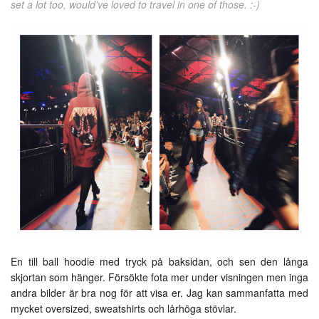
set a lot too, would’ve loved to travel in one of those. :-)
En till ball hoodie med tryck på baksidan, och sen den långa
skjortan som hänger. Försökte fota mer under visningen men inga
andra bilder är bra nog för att visa er. Jag kan sammanfatta med
mycket oversized, sweatshirts och lårhöga stövlar.