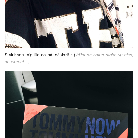
Sminkade mig lite också, såklart! :-)
//Put on some make up also,
of course! :-)