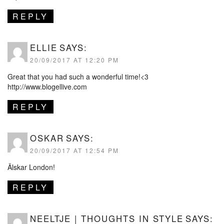
REPLY
ELLIE
SAYS:
20/09/2017 AT 12:20 PM
Great that you had such a wonderful time!<3
http://www.blogellive.com
REPLY
OSKAR
SAYS:
20/09/2017 AT 12:54 PM
Älskar London!
REPLY
NEELTJE | THOUGHTS IN STYLE
SAYS: