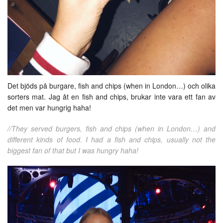
Det bjöds på burgare, fish and chips (when in London…) och olika
sorters mat. Jag åt en fish and chips, brukar inte vara ett fan av
det men var hungrig haha!
//They served burgers, fish and chips (when in London…) and
different kinds of food. I had a fish and chips, usually not the
biggest fan of that but I was hungry haha!