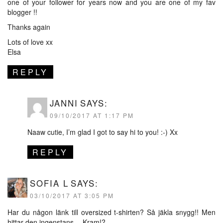
one of your follower for years now and you are one of my fav
blogger !!
Thanks again
Lots of love xx
Elsa
REPLY
JANNI
SAYS:
09/10/2017 AT 1:17 PM
Naaw cutie, I’m glad I got to say hi to you! :-) Xx
REPLY
SOFIA L
SAYS:
03/10/2017 AT 3:05 PM
Har du någon länk till oversized t-shirten? Så jäkla snygg!! Men
hittar den ingenstans… Kram!?