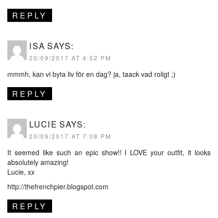
REPLY
ISA
SAYS:
20/09/2017 AT 4:52 PM
mmmh, kan vi byta liv för en dag? ja, taack vad roligt ;)
REPLY
LUCIE
SAYS:
20/09/2017 AT 7:08 PM
It seemed like such an epic show!! I LOVE your outfit, it looks
absolutely amazing!
Lucie, xx
http://thefrenchpier.blogspot.com
REPLY