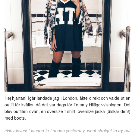
Hej hjärtan! Igår landade jag i London, åkte direkt och valde ut en
outfit för kvällen då det var dags för Tommy Hilfiger-visningen! Det
blev outfiten ovan, en oversize t-shirt, oversize jacka (älskar den!)
med boots.
//Hey loves! I landed in London yesterday, went straight to try out