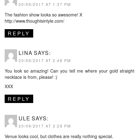
20/09/2017 AT 1:37 PM
The fashion show looks so awesome! X
http://www.thoughtsintyle.com/
REPLY
LINA
SAYS:
20/09/2017 AT 2:48 PM
You look so amazing! Can you tell me where your gold straight
necklace is from, please! :)
XXX
REPLY
ULE
SAYS:
20/09/2017 AT 3:29 PM
Venue looks cool, but clothes are really nothing special.