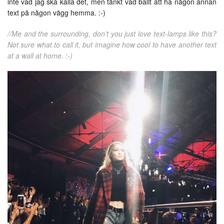
inte vad jag ska kalla det, men tänkt vad ballt att ha någon annan
text på någon vägg hemma. :-)
//Me and the surrounding, don’t you just love text-lamps like this?
Not sure what to call it, but imagine how cool to have another text
at a wall at home. :-)