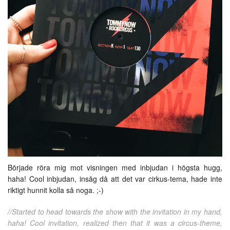
Började röra mig mot visningen med inbjudan i högsta hugg,
haha! Cool inbjudan, insåg då att det var cirkus-tema, hade inte
riktigt hunnit kolla så noga. ;-)
//Started to head towards the show with the invitation in my hand,
haha! Cool invitation, realized then that it was a circus-theme,