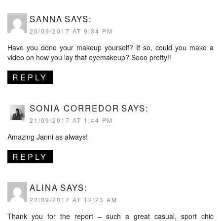
SANNA
SAYS:
20/09/2017 AT 9:34 PM
Have you done your makeup yourself? If so, could you make a
video on how you lay that eyemakeup? Sooo pretty!!
REPLY
SONIA CORREDOR
SAYS:
21/09/2017 AT 1:44 PM
Amazing Janni as always!
REPLY
ALINA
SAYS:
22/09/2017 AT 12:23 AM
Thank you for the report – such a great casual, sport chic