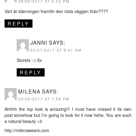
28/06/2017 AT 6:22 PM
Vart är klänningen framför den röda väggen ifrån????
REPLY
JANNI
SAYS:
02/07/2017 AT 8:41 AM
Storets :-) Xx
REPLY
MILENA
SAYS:
29/06/2017 AT 7:56 PM
Ahhhh the top look is amazing!!! I must have missed it its own
post somehow but I’m going to look for it now hehe. You are such
a natural beauty <3
http://milenawears.com