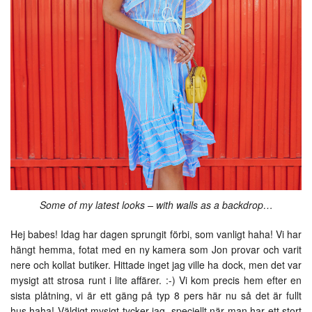
Some of my latest looks – with walls as a backdrop…
Hej babes! Idag har dagen sprungit förbi, som vanligt haha! Vi har
hängt hemma, fotat med en ny kamera som Jon provar och varit
nere och kollat butiker. Hittade inget jag ville ha dock, men det var
mysigt att strosa runt i lite affärer. :-) Vi kom precis hem efter en
sista plåtning, vi är ett gäng på typ 8 pers här nu så det är fullt
hus haha! Väldigt mysigt tycker jag, speciellt när man har ett stort