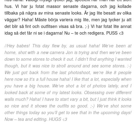
hus. Vi har ju fotat massor senaste dagarna, och jag kollade
tillbaka på några av mina senaste looks. Är jag lite besatt av olika
väggar? Haha! Måste börja variera mig lite, men jag tycker ju att
det blir så fint och outfitsen visas så bra. ;-) Vi har fotat lite annat
idag så det får ni se i dagarna! Nu – te och redigera. PUSS <3
//Hey babes! This day flew by, as usual haha! We’ve been at
home, shot with a new camera Jon is trying and then we’ve been
down to some stores to check it out. I didn’t find anything I wanted
though, but it was nice to stroll around and see some stores. :-)
We just got back from the last photoshoot, we’re like 8 people
here now so it’s a full house haha! I like that a lot, especially when
you have a big house. We’ve shot a lot of photos lately, and I
looked back at some of my latest looks. Obsessing over different
walls much? Haha! I have to start vary a bit, but I just think it looks
so nice and it shows the outfits so good. ;-) We’ve shot some
other things today so you’ll get to see that in the upcoming days!
Now – tea and editing. HUGS <3