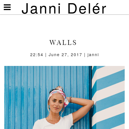
Janni Delér
Visa/göm
meny
WALLS
22:54 | June 27, 2017 | janni