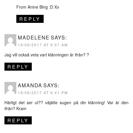
From Anine Bing :D Xx
REPLY
MADELENE
SAYS:
19/06/2017 AT 9:57 AM
Jag vill också veta vart klänningen är ifrån? ?
REPLY
AMANDA
SAYS:
19/06/2017 AT 6:41 PM
Härligt det ser ut?? väjätte sugen på din klänning! Var är den
ifrån? Kram
REPLY