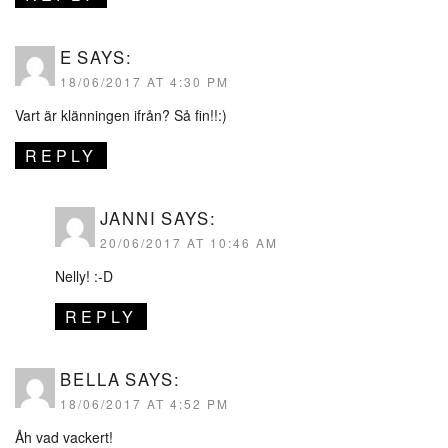
E
SAYS:
18/06/2017 AT 4:30 PM
Vart är klänningen ifrån? Så fin!!:)
REPLY
JANNI
SAYS:
20/06/2017 AT 10:46 AM
Nelly! :-D
REPLY
BELLA
SAYS:
18/06/2017 AT 4:52 PM
Åh vad vackert!