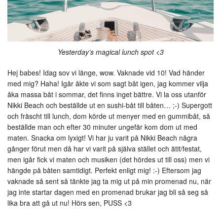
Yesterday’s magical lunch spot <3
Hej babes! Idag sov vi länge, wow. Vaknade vid 10! Vad händer
med mig? Haha! Igår åkte vi som sagt båt igen, jag kommer vilja
åka massa båt i sommar, det finns inget bättre. Vi la oss utanför
Nikki Beach och beställde ut en sushi-båt till båten… ;-) Supergott
och fräscht till lunch, dom körde ut menyer med en gummibåt, så
beställde man och efter 30 minuter ungefär kom dom ut med
maten. Snacka om lyxigt! Vi har ju varit på Nikki Beach några
gånger förut men då har vi varit på själva stället och ätit/festat,
men igår fick vi maten och musiken (det hördes ut till oss) men vi
hängde på båten samtidigt. Perfekt enligt mig! :-) Eftersom jag
vaknade så sent så tänkte jag ta mig ut på min promenad nu, när
jag inte startar dagen med en promenad brukar jag bli så seg så
lika bra att gå ut nu! Hörs sen, PUSS <3