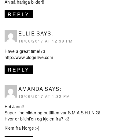
Åh så härliga bilder!!
REPLY
ELLIE
SAYS:
18/06/2017 AT 12:38 PM
Have a great time!<3
http://www.blogellive.com
REPLY
AMANDA
SAYS:
18/06/2017 AT 1:32 PM
Hei Janni!
Super fine bilder og outfitten var S.M.A.S.H.I.N.G!
Hvor er bikini’en og kjolen fra? <3
Klem fra Norge :-)