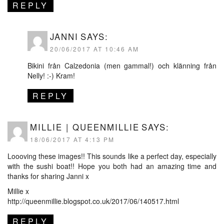
REPLY
JANNI
SAYS:
20/06/2017 AT 10:46 AM
Bikini från Calzedonia (men gammal!) och klänning från
Nelly! :-) Kram!
REPLY
MILLIE | QUEENMILLIE
SAYS:
18/06/2017 AT 4:13 PM
Loooving these images!! This sounds like a perfect day, especially
with the sushi boat!! Hope you both had an amazing time and
thanks for sharing Janni x
Millie x
http://queenmillie.blogspot.co.uk/2017/06/140517.html
REPLY