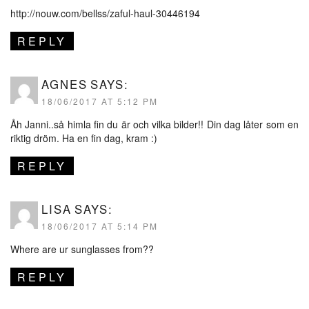
http://nouw.com/bellss/zaful-haul-30446194
REPLY
AGNES
SAYS:
18/06/2017 AT 5:12 PM
Åh Janni..så himla fin du är och vilka bilder!! Din dag låter som en
riktig dröm. Ha en fin dag, kram :)
REPLY
LISA
SAYS:
18/06/2017 AT 5:14 PM
Where are ur sunglasses from??
REPLY