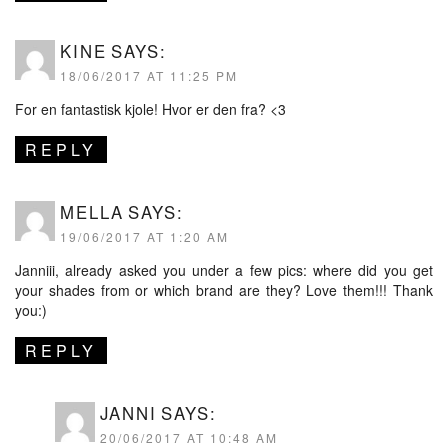
KINE
SAYS:
18/06/2017 AT 11:25 PM
For en fantastisk kjole! Hvor er den fra? <3
REPLY
MELLA
SAYS:
19/06/2017 AT 1:20 AM
Janniii, already asked you under a few pics: where did you get
your shades from or which brand are they? Love them!!! Thank
you:)
REPLY
JANNI
SAYS:
20/06/2017 AT 10:48 AM