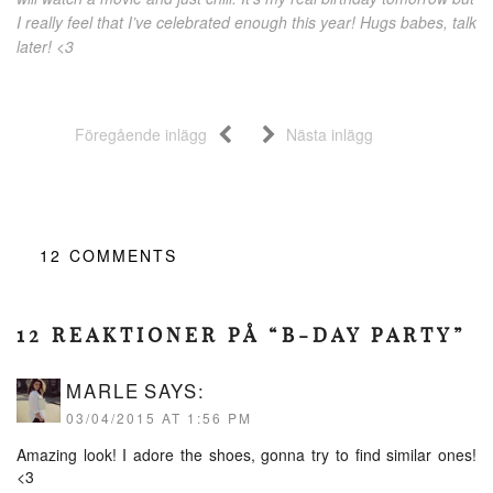
I really feel that I’ve celebrated enough this year! Hugs babes, talk
later! <3
Föregående inlägg
Nästa inlägg
12
COMMENTS
12 REAKTIONER PÅ “B-DAY PARTY”
MARLE
SAYS:
03/04/2015 AT 1:56 PM
Amazing look! I adore the shoes, gonna try to find similar ones!
<3