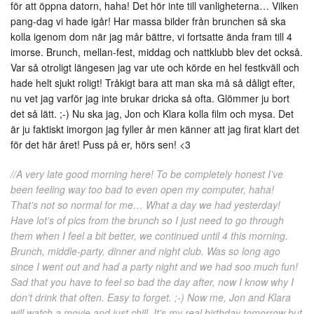
för att öppna datorn, haha! Det hör inte till vanligheterna… Vilken
pang-dag vi hade igår! Har massa bilder från brunchen så ska
kolla igenom dom när jag mår bättre, vi fortsatte ända fram till 4
imorse. Brunch, mellan-fest, middag och nattklubb blev det också.
Var så otroligt längesen jag var ute och körde en hel festkväll och
hade helt sjukt roligt! Tråkigt bara att man ska må så dåligt efter,
nu vet jag varför jag inte brukar dricka så ofta. Glömmer ju bort
det så lätt. ;-) Nu ska jag, Jon och Klara kolla film och mysa. Det
är ju faktiskt imorgon jag fyller år men känner att jag firat klart det
för det här året! Puss på er, hörs sen! <3
//A very late good morning here! To be completely honest I’ve
been feeling way too bad to even open my computer, haha!
That’s not so normal for me… What a day we had yesterday!
Have lot’s of pics from the brunch so I just need to go through
them when I feel a bit better, we continued until 4 this morning.
Brunch, middle-party, dinner and night club. Was so long ago
since I went out and had a party night and we had soo much fun!
Sad that you have to feel so bad the day after, now I know why I
don’t drink that often. Easy to forget. ;-) Now me, Jon and Klara
will watch a movie and just chill. It’s my real birthday tomorrow but