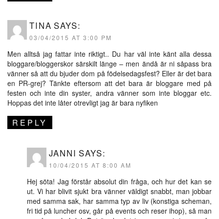
TINA
SAYS:
03/04/2015 AT 3:00 PM
Men alltså jag fattar inte riktigt.. Du har väl inte känt alla dessa
bloggare/bloggerskor särskilt länge – men ändå är ni såpass bra
vänner så att du bjuder dom på födelsedagsfest? Eller är det bara
en PR-grej? Tänkte eftersom att det bara är bloggare med på
festen och inte din syster, andra vänner som inte bloggar etc.
Hoppas det inte låter otrevligt jag är bara nyfiken
REPLY
JANNI
SAYS:
10/04/2015 AT 8:00 AM
Hej söta! Jag förstår absolut din fråga, och hur det kan se
ut. Vi har blivit sjukt bra vänner väldigt snabbt, man jobbar
med samma sak, har samma typ av liv (konstiga scheman,
fri tid på luncher osv, går på events och reser ihop), så man