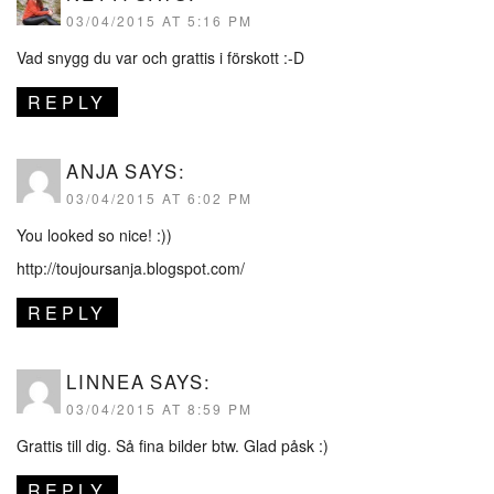
03/04/2015 AT 5:16 PM
Vad snygg du var och grattis i förskott :-D
REPLY
ANJA
SAYS:
03/04/2015 AT 6:02 PM
You looked so nice! :))
http://toujoursanja.blogspot.com/
REPLY
LINNEA
SAYS:
03/04/2015 AT 8:59 PM
Grattis till dig. Så fina bilder btw. Glad påsk :)
REPLY