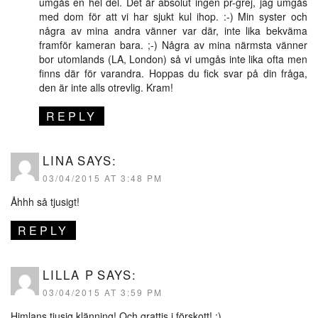
umgås en hel del. Det är absolut ingen pr-grej, jag umgås
med dom för att vi har sjukt kul ihop. :-) Min syster och
några av mina andra vänner var där, inte lika bekväma
framför kameran bara. ;-) Några av mina närmsta vänner
bor utomlands (LA, London) så vi umgås inte lika ofta men
finns där för varandra. Hoppas du fick svar på din fråga,
den är inte alls otrevlig. Kram!
REPLY
LINA
SAYS:
03/04/2015 AT 3:48 PM
Åhhh så tjusigt!
REPLY
LILLA P
SAYS:
03/04/2015 AT 3:59 PM
Himlans tjusig klänning! Och grattis i förskott! :)