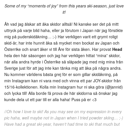
Some of my “moments of joy” from this years ski-season, just love
it!
Åh vad jag älskar att åka skidor alltså! Ni kanske ser det på mitt
uttryck på varje bild haha, eller ja förutom i Japan när jag försökte
mig på puderskidåkning… ;-) Har verkligen varit ett grymt roligt
skid-år, har inte hunnit åka så mycket men bockat av Japan och
Österrike och snart åker vi till Åre för sista åken. Har provat
Head
hela den här säsongen och jag har verkligen hittat “mina” skidor,
när alla andra hyrde i Österrike så släpade jag med mig mina från
Sverige just för att jag inte kan tänka mig att åka på några andra.
Nu kommer världens bästa grej för er som gillar skidåkning, på
min Instagram kan ni vara med och vinna ett par JOY-skidor från
15/16-kollektionen. Kolla min Instagram hur ni ska göra (@jannid)
och lycka till! Alla borde få prova de här skidorna så önskar jag
kunde dela ut ett par till er alla haha! Puss på er <3
//Oh how I love to ski! As you may see on my expression in every
pic haha, well maybe not in Japan when I tried powder skiing… ;-)
Have had a great ski-year, haven’t had time to ski that much but