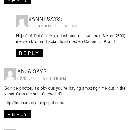
REPLY
JANNI
SAYS:
10/04/2015 AT 7:56 AM
Hej söta! Det är olika, oftast med min kamera (Nikon D600)
men en bild har Fabian fotat med en Canon. :-) Kram!
REPLY
ANJA
SAYS:
02/04/2015 AT 8:19 PM
So nice photos, it’s obvious you’re having amazing time out in the
snow. Or in the sun. Or ever. :D
http://toujoursanja.blogspot.com/
REPLY