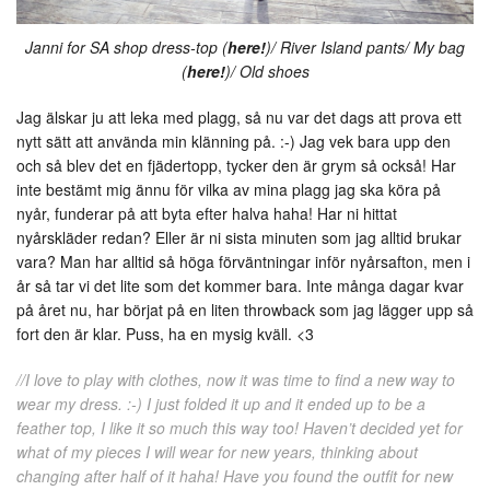
Janni for SA shop dress-top (
here!
)/ River Island pants/ My bag
(
here!
)/ Old shoes
Jag älskar ju att leka med plagg, så nu var det dags att prova ett
nytt sätt att använda min klänning på. :-) Jag vek bara upp den
och så blev det en fjädertopp, tycker den är grym så också! Har
inte bestämt mig ännu för vilka av mina plagg jag ska köra på
nyår, funderar på att byta efter halva haha! Har ni hittat
nyårskläder redan? Eller är ni sista minuten som jag alltid brukar
vara? Man har alltid så höga förväntningar inför nyårsafton, men i
år så tar vi det lite som det kommer bara. Inte många dagar kvar
på året nu, har börjat på en liten throwback som jag lägger upp så
fort den är klar. Puss, ha en mysig kväll. <3
//I love to play with clothes, now it was time to find a new way to
wear my dress. :-) I just folded it up and it ended up to be a
feather top, I like it so much this way too! Haven’t decided yet for
what of my pieces I will wear for new years, thinking about
changing after half of it haha! Have you found the outfit for new