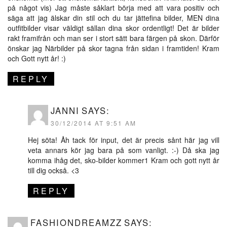
på något vis) Jag måste såklart börja med att vara positiv och
säga att jag älskar din stil och du tar jättefina bilder, MEN dina
outfitbilder visar väldigt sällan dina skor ordentligt! Det är bilder
rakt framifrån och man ser i stort sätt bara färgen på skon. Därför
önskar jag Närbilder på skor tagna från sidan i framtiden! Kram
och Gott nytt år! :)
REPLY
JANNI
SAYS:
30/12/2014 AT 9:51 AM
Hej söta! Åh tack för input, det är precis sånt här jag vill
veta annars kör jag bara på som vanligt. :-) Då ska jag
komma ihåg det, sko-bilder kommer1 Kram och gott nytt år
till dig också. <3
REPLY
FASHIONDREAMZZ
SAYS: