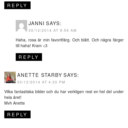
REPLY
JANNI
SAYS:
30/12/2014 AT 9:56 AM
Haha, rosa är min favoritfärg. Och blått. Och några färger
till haha! Kram <3
REPLY
ANETTE STARBY
SAYS:
30/12/2014 AT 4:20 PM
Vilka fantastiska bilder och du har verkligen rest en hel del under
hela året!
Mvh Anette
REPLY