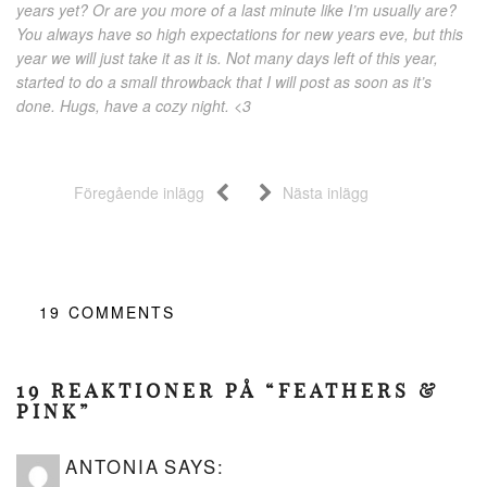
years yet? Or are you more of a last minute like I’m usually are?
You always have so high expectations for new years eve, but this
year we will just take it as it is. Not many days left of this year,
started to do a small throwback that I will post as soon as it’s
done. Hugs, have a cozy night. <3
Föregående inlägg
Nästa inlägg
19
COMMENTS
19 REAKTIONER PÅ “FEATHERS &
PINK”
ANTONIA
SAYS: