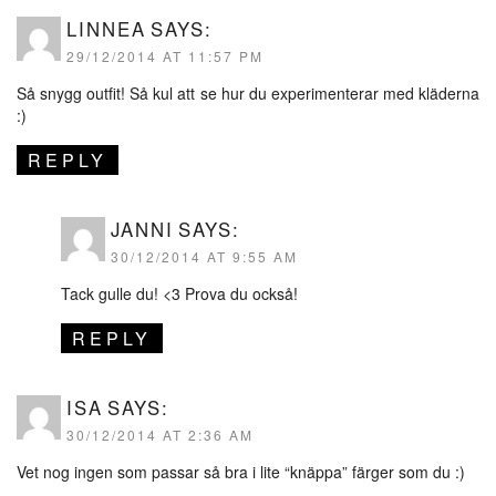
LINNEA
SAYS:
29/12/2014 AT 11:57 PM
Så snygg outfit! Så kul att se hur du experimenterar med kläderna
:)
REPLY
JANNI
SAYS:
30/12/2014 AT 9:55 AM
Tack gulle du! <3 Prova du också!
REPLY
ISA
SAYS:
30/12/2014 AT 2:36 AM
Vet nog ingen som passar så bra i lite “knäppa” färger som du :)