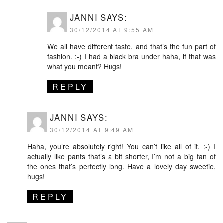
JANNI
SAYS:
30/12/2014 AT 9:55 AM
We all have different taste, and that’s the fun part of
fashion. :-) I had a black bra under haha, if that was
what you meant? Hugs!
REPLY
JANNI
SAYS:
30/12/2014 AT 9:49 AM
Haha, you’re absolutely right! You can’t like all of it. :-) I
actually like pants that’s a bit shorter, I’m not a big fan of
the ones that’s perfectly long. Have a lovely day sweetie,
hugs!
REPLY