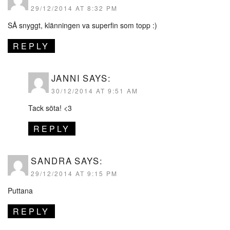
29/12/2014 AT 8:32 PM
SÅ snyggt, klänningen va superfin som topp :)
REPLY
JANNI
SAYS:
30/12/2014 AT 9:51 AM
Tack söta! <3
REPLY
SANDRA
SAYS:
29/12/2014 AT 9:15 PM
Puttana
REPLY