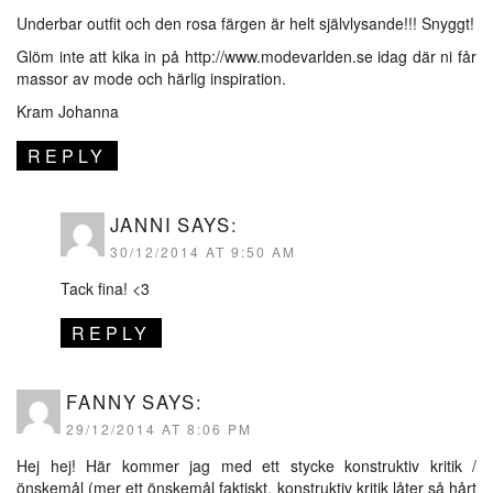
Underbar outfit och den rosa färgen är helt självlysande!!! Snyggt!
Glöm inte att kika in på
http://www.modevarlden.se
idag där ni får
massor av mode och härlig inspiration.
Kram Johanna
REPLY
JANNI
SAYS:
30/12/2014 AT 9:50 AM
Tack fina! <3
REPLY
FANNY
SAYS:
29/12/2014 AT 8:06 PM
Hej hej! Här kommer jag med ett stycke konstruktiv kritik /
önskemål (mer ett önskemål faktiskt, konstruktiv kritik låter så hårt