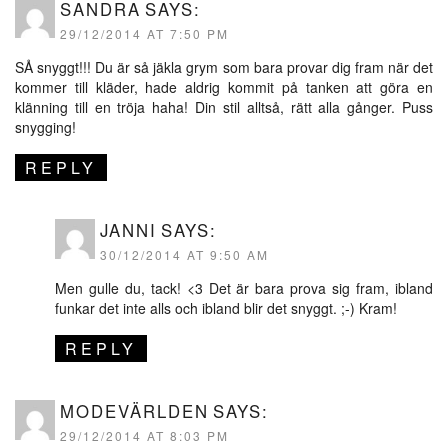
SANDRA
SAYS:
29/12/2014 AT 7:50 PM
SÅ snyggt!!! Du är så jäkla grym som bara provar dig fram när det
kommer till kläder, hade aldrig kommit på tanken att göra en
klänning till en tröja haha! Din stil alltså, rätt alla gånger. Puss
snygging!
REPLY
JANNI
SAYS:
30/12/2014 AT 9:50 AM
Men gulle du, tack! <3 Det är bara prova sig fram, ibland
funkar det inte alls och ibland blir det snyggt. ;-) Kram!
REPLY
MODEVÄRLDEN
SAYS:
29/12/2014 AT 8:03 PM