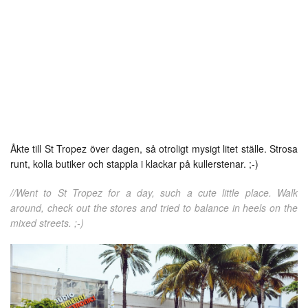
Åkte till St Tropez över dagen, så otroligt mysigt litet ställe. Strosa
runt, kolla butiker och stappla i klackar på kullerstenar. ;-)
//Went to St Tropez for a day, such a cute little place. Walk
around, check out the stores and tried to balance in heels on the
mixed streets. ;-)