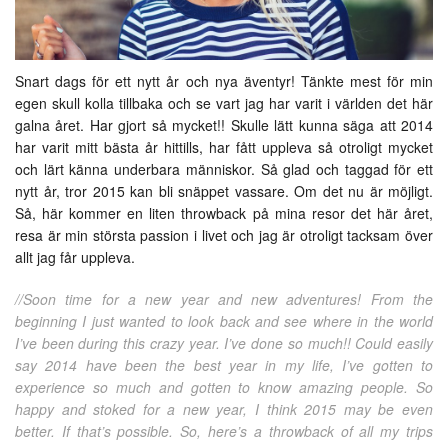
Snart dags för ett nytt år och nya äventyr! Tänkte mest för min
egen skull kolla tillbaka och se vart jag har varit i världen det här
galna året. Har gjort så mycket!! Skulle lätt kunna säga att 2014
har varit mitt bästa år hittills, har fått uppleva så otroligt mycket
och lärt känna underbara människor. Så glad och taggad för ett
nytt år, tror 2015 kan bli snäppet vassare. Om det nu är möjligt.
Så, här kommer en liten throwback på mina resor det här året,
resa är min största passion i livet och jag är otroligt tacksam över
allt jag får uppleva.
//Soon time for a new year and new adventures! From the
beginning I just wanted to look back and see where in the world
I’ve been during this crazy year. I’ve done so much!! Could easily
say 2014 have been the best year in my life, I’ve gotten to
experience so much and gotten to know amazing people. So
happy and stoked for a new year, I think 2015 may be even
better. If that’s possible. So, here’s a throwback of all my trips