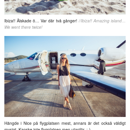
Ibiza!! Älskade ö… Var där två gånger!
//Ibiza!! Amazing island…
We went there twice!
Hängde i Nice på flygplatsen mest, annars är det också väldigt
mysigt. Kanske inte flygplatsen men utanför. :-)