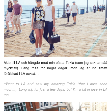
Åkte till LA och hängde med min bästa Tekla (som jag saknar såå
mycket!!). Lång resa för några dagar, men jag är lite smått
förälskad i LA också…
//Went to LA and saw my amazing Tekla (that I miss sooo
much!!!). Long trip for just a few days, but I’m a bit in love in LA
too…