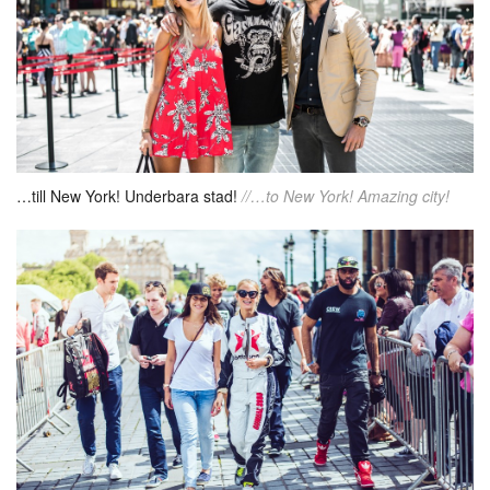
…till New York! Underbara stad!
//…to New York! Amazing city!