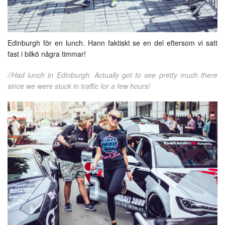
Edinburgh för en lunch. Hann faktiskt se en del eftersom vi satt
fast i bilkö några timmar!
//Had lunch in Edinburgh. Actually got to see pretty much there
since we were stuck in traffic for a few hours!