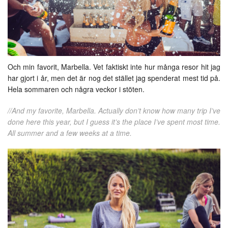
Och min favorit, Marbella. Vet faktiskt inte hur många resor hit jag
har gjort i år, men det är nog det stället jag spenderat mest tid på.
Hela sommaren och några veckor i stöten.
//And my favorite, Marbella. Actually don’t know how many trip I’ve
done here this year, but I guess it’s the place I’ve spent most time.
All summer and a few weeks at a time.