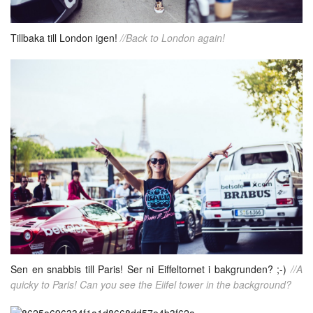
Tillbaka till London igen!
//Back to London again!
Sen en snabbis till Paris! Ser ni Eiffeltornet i bakgrunden? ;-)
//A
quicky to Paris! Can you see the Eiifel tower in the background?