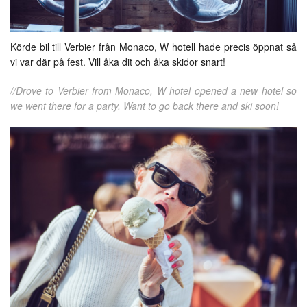
Körde bil till Verbier från Monaco, W hotell hade precis öppnat så
vi var där på fest. Vill åka dit och åka skidor snart!
//Drove to Verbier from Monaco, W hotel opened a new hotel so
we went there for a party. Want to go back there and ski soon!