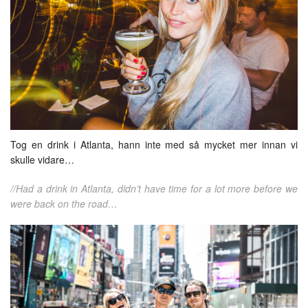
Tog en drink i Atlanta, hann inte med så mycket mer innan vi
skulle vidare…
//Had a drink in Atlanta, didn’t have time for a lot more before we
were back on the road…