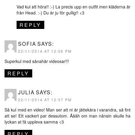
Vad kul att höra!! :-) La precis upp en outfit men kläderna är
från Head. :-) Du är ju för gullig!! <3
REPLY
SOFIA
SAYS:
22/11/2014 AT 12:06 PM
Superkul med sånahär videosar!!!
REPLY
JULIA
SAYS:
22/11/2014 AT 12:07 PM
Så kul med en video! Man ser att ni är jättekära i varandra, så fint
att se! Ett vackert par dessutom. Åååh om man nånsin skulle ha
lyckan at få uppleva samma <3
REPLY