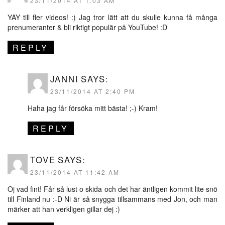
23/11/2014 AT 1:03 AM
YAY till fler videos! :) Jag tror lätt att du skulle kunna få många
prenumeranter & bli riktigt populär på YouTube! :D
REPLY
JANNI
SAYS:
23/11/2014 AT 2:40 PM
Haha jag får försöka mitt bästa! ;-) Kram!
REPLY
TOVE
SAYS:
23/11/2014 AT 11:42 AM
Oj vad fint! Får så lust o skida och det har äntligen kommit lite snö
till Finland nu :-D Ni är så snygga tillsammans med Jon, och man
märker att han verkligen gillar dej :)