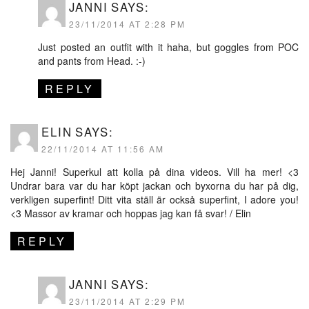
JANNI
SAYS:
23/11/2014 AT 2:28 PM
Just posted an outfit with it haha, but goggles from POC
and pants from Head. :-)
REPLY
ELIN
SAYS:
22/11/2014 AT 11:56 AM
Hej Janni! Superkul att kolla på dina videos. Vill ha mer! <3
Undrar bara var du har köpt jackan och byxorna du har på dig,
verkligen superfint! Ditt vita ställ är också superfint, I adore you!
<3 Massor av kramar och hoppas jag kan få svar! / Elin
REPLY
JANNI
SAYS:
23/11/2014 AT 2:29 PM