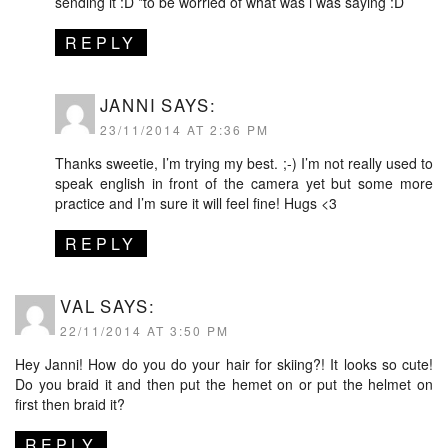
sending it :D *to be worried of what was i was saying :D
REPLY
JANNI
SAYS:
23/11/2014 AT 2:36 PM
Thanks sweetie, I’m trying my best. ;-) I’m not really used to
speak english in front of the camera yet but some more
practice and I’m sure it will feel fine! Hugs <3
REPLY
VAL
SAYS:
22/11/2014 AT 3:50 PM
Hey Janni! How do you do your hair for skiing?! It looks so cute!
Do you braid it and then put the hemet on or put the helmet on
first then braid it?
REPLY