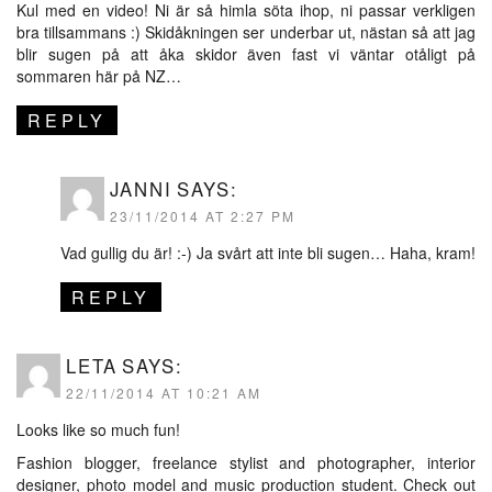
Kul med en video! Ni är så himla söta ihop, ni passar verkligen
bra tillsammans :) Skidåkningen ser underbar ut, nästan så att jag
blir sugen på att åka skidor även fast vi väntar otåligt på
sommaren här på NZ…
REPLY
JANNI
SAYS:
23/11/2014 AT 2:27 PM
Vad gullig du är! :-) Ja svårt att inte bli sugen… Haha, kram!
REPLY
LETA
SAYS:
22/11/2014 AT 10:21 AM
Looks like so much fun!
Fashion blogger, freelance stylist and photographer, interior
designer, photo model and music production student. Check out