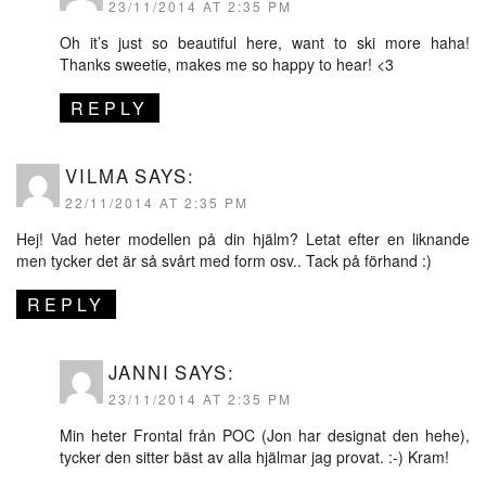
23/11/2014 AT 2:35 PM
Oh it’s just so beautiful here, want to ski more haha!
Thanks sweetie, makes me so happy to hear! <3
REPLY
VILMA
SAYS:
22/11/2014 AT 2:35 PM
Hej! Vad heter modellen på din hjälm? Letat efter en liknande
men tycker det är så svårt med form osv.. Tack på förhand :)
REPLY
JANNI
SAYS:
23/11/2014 AT 2:35 PM
Min heter Frontal från POC (Jon har designat den hehe),
tycker den sitter bäst av alla hjälmar jag provat. :-) Kram!