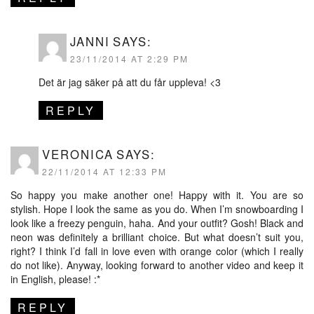
JANNI
SAYS:
23/11/2014 AT 2:29 PM
Det är jag säker på att du får uppleva! <3
REPLY
VERONICA
SAYS:
22/11/2014 AT 12:33 PM
So happy you make another one! Happy with it. You are so
stylish. Hope I look the same as you do. When I’m snowboarding I
look like a freezy penguin, haha. And your outfit? Gosh! Black and
neon was definitely a brilliant choice. But what doesn’t suit you,
right? I think I’d fall in love even with orange color (which I really
do not like). Anyway, looking forward to another video and keep it
in English, please! :*
REPLY