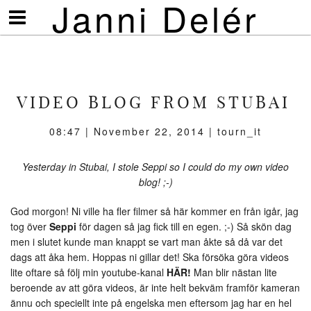
Janni Delér
Visa/göm
meny
VIDEO BLOG FROM STUBAI
08:47 | November 22, 2014 | tourn_it
Yesterday in Stubai, I stole Seppi so I could do my own video
blog! ;-)
God morgon! Ni ville ha fler filmer så här kommer en från igår, jag
tog över
Seppi
för dagen så jag fick till en egen. ;-) Så skön dag
men i slutet kunde man knappt se vart man åkte så då var det
dags att åka hem. Hoppas ni gillar det! Ska försöka göra videos
lite oftare så följ min youtube-kanal
HÄR!
Man blir nästan lite
beroende av att göra videos, är inte helt bekväm framför kameran
ännu och speciellt inte på engelska men eftersom jag har en hel