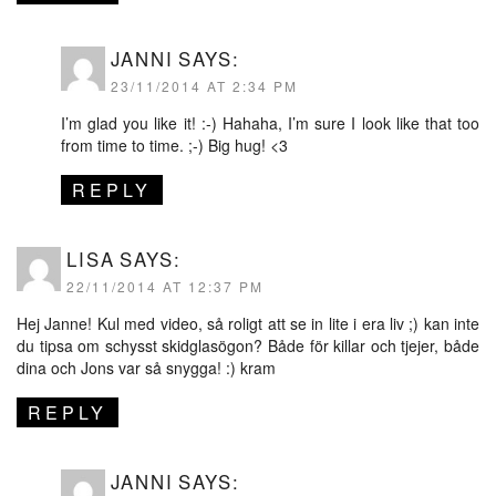
JANNI
SAYS:
23/11/2014 AT 2:34 PM
I’m glad you like it! :-) Hahaha, I’m sure I look like that too
from time to time. ;-) Big hug! <3
REPLY
LISA
SAYS:
22/11/2014 AT 12:37 PM
Hej Janne! Kul med video, så roligt att se in lite i era liv ;) kan inte
du tipsa om schysst skidglasögon? Både för killar och tjejer, både
dina och Jons var så snygga! :) kram
REPLY
JANNI
SAYS: