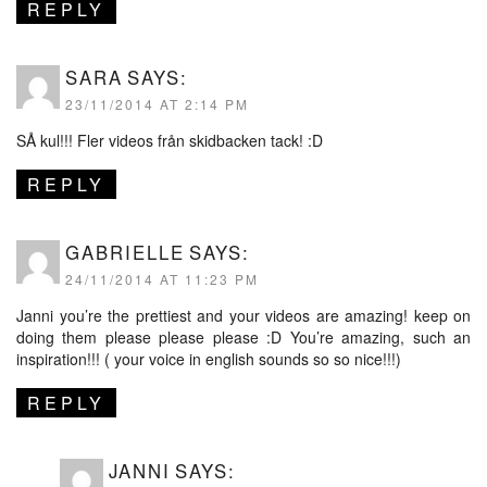
REPLY
SARA
SAYS:
23/11/2014 AT 2:14 PM
SÅ kul!!! Fler videos från skidbacken tack! :D
REPLY
GABRIELLE
SAYS:
24/11/2014 AT 11:23 PM
Janni you’re the prettiest and your videos are amazing! keep on
doing them please please please :D You’re amazing, such an
inspiration!!! ( your voice in english sounds so so nice!!!)
REPLY
JANNI
SAYS: