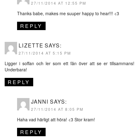
27/11/2014 AT 12:55 PM
Thanks babe, makes me suuper happy to hear!!! <3
REPLY
LIZETTE
SAYS:
27/11/2014 AT 5:15 PM
Ligger i soffan och ler som ett fån över att se er tillsammans!
Underbara!
REPLY
JANNI
SAYS:
27/11/2014 AT 8:05 PM
Haha vad härligt att höra! <3 Stor kram!
REPLY