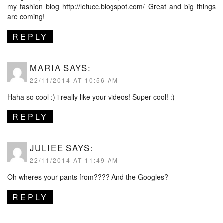
my fashion blog
http://letucc.blogspot.com/
Great and big things
are coming!
REPLY
MARIA
SAYS:
22/11/2014 AT 10:56 AM
Haha so cool :) i really like your videos! Super cool! :)
REPLY
JULIEE
SAYS:
22/11/2014 AT 11:49 AM
Oh wheres your pants from???? And the Googles?
REPLY