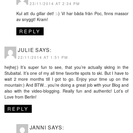
23/11/2014 AT 2:34 PM
Kul att du gillar det! :-) Vi har båda från Poc, finns massor
av snyggt! Kram!
REPLY
JULIE
SAYS:
22/11/2014 AT 1:51 PM
hejhej:) It’s super fun to see, that you’re actually skiing in the
Stubaital. It’s one of my all time favorite spots to ski. But I have to
wait 2 more months till I got to go. Enjoy your time up on the
mountain:) And BTW…you’re doing a great job with your Blog and
also with the video-blogging. Really fun and authentic! Lot’s of
Love from Berlin!
REPLY
JANNI
SAYS: