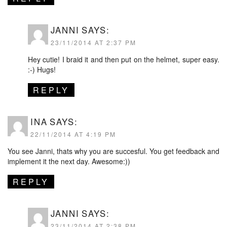
JANNI
SAYS:
23/11/2014 AT 2:37 PM
Hey cutie! I braid it and then put on the helmet, super easy.
:-) Hugs!
REPLY
INA
SAYS:
22/11/2014 AT 4:19 PM
You see Janni, thats why you are succesful. You get feedback and
implement it the next day. Awesome:))
REPLY
JANNI
SAYS:
23/11/2014 AT 2:38 PM