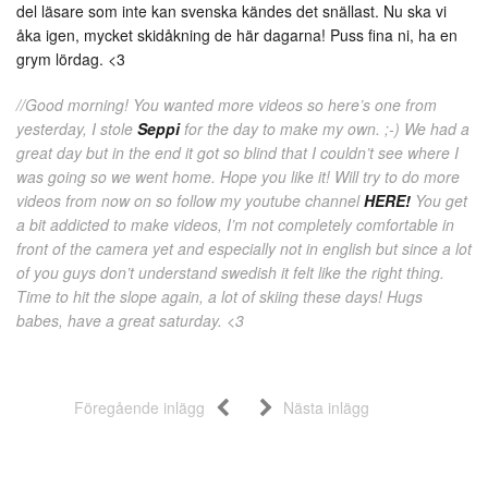
del läsare som inte kan svenska kändes det snällast. Nu ska vi
åka igen, mycket skidåkning de här dagarna! Puss fina ni, ha en
grym lördag. <3
//Good morning! You wanted more videos so here’s one from
yesterday, I stole
Seppi
for the day to make my own. ;-) We had a
great day but in the end it got so blind that I couldn’t see where I
was going so we went home. Hope you like it! Will try to do more
videos from now on so follow my youtube channel
HERE!
You get
a bit addicted to make videos, I’m not completely comfortable in
front of the camera yet and especially not in english but since a lot
of you guys don’t understand swedish it felt like the right thing.
Time to hit the slope again, a lot of skiing these days! Hugs
babes, have a great saturday. <3
Föregående inlägg
Nästa inlägg