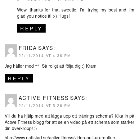
Wow, thanks for that sweetie. I’m trying my best and I’m
glad you notice it! :-) Hugs!
REPLY
FRIDA
SAYS:
22/11/2014 AT 4:36 PM
Jag håller med ^^! Så roligt att följa dig :) Kram
REPLY
ACTIVE FITNESS
SAYS:
22/11/2014 AT 5:26 PM
Vill du ha hjälp med att lägga upp ett tränings schema? Kika in på
Active Fitness blogg för att se en video på ett schema som stärker
din överkropp! :)
http://www.nattstad.se/activefitness/video-pull-up-routine-