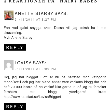
3 REAKTIONER PÅ “HAIRY BABES”
ANETTE STARBY
SAYS:
21/11/2014 AT 8:27 PM
Fan vad galet snygga skor! Dessa vill jag också ha i min
skosamling.
Mvh Anette Starby
REPLY
LOVISA
SAYS:
21/11/2014 AT 9:09 PM
Hej, jag har bloggat i ett år nu på nattstad med kategorin
mode/livstil och jag har bland annat varit veckans blogg där och
haft 70 000 läsare på en vecka! kika gärna in, då jag nu försöker
förbättra min blogg ytterligare! kram
http://www.nattstad.se/LovisaBriggert
REPLY