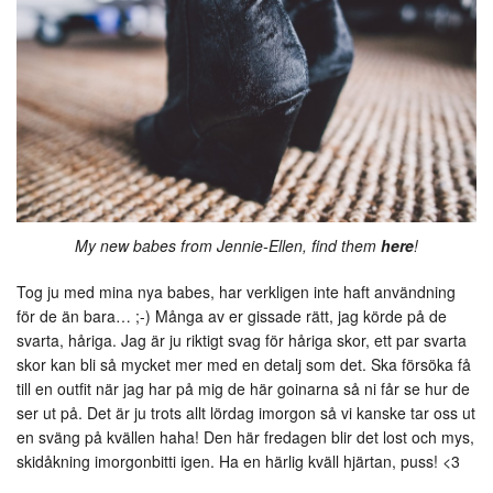
My new babes from Jennie-Ellen, find them
here
!
Tog ju med mina nya babes, har verkligen inte haft användning
för de än bara… ;-) Många av er gissade rätt, jag körde på de
svarta, håriga. Jag är ju riktigt svag för håriga skor, ett par svarta
skor kan bli så mycket mer med en detalj som det. Ska försöka få
till en outfit när jag har på mig de här goinarna så ni får se hur de
ser ut på. Det är ju trots allt lördag imorgon så vi kanske tar oss ut
en sväng på kvällen haha! Den här fredagen blir det lost och mys,
skidåkning imorgonbitti igen. Ha en härlig kväll hjärtan, puss! <3