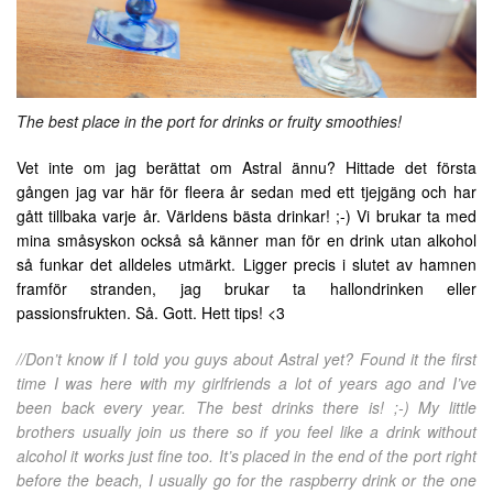
The best place in the port for drinks or fruity smoothies!
Vet inte om jag berättat om Astral ännu? Hittade det första
gången jag var här för fleera år sedan med ett tjejgäng och har
gått tillbaka varje år. Världens bästa drinkar! ;-) Vi brukar ta med
mina småsyskon också så känner man för en drink utan alkohol
så funkar det alldeles utmärkt. Ligger precis i slutet av hamnen
framför stranden, jag brukar ta hallondrinken eller
passionsfrukten. Så. Gott. Hett tips! <3
//Don’t know if I told you guys about Astral yet? Found it the first
time I was here with my girlfriends a lot of years ago and I’ve
been back every year. The best drinks there is! ;-) My little
brothers usually join us there so if you feel like a drink without
alcohol it works just fine too. It’s placed in the end of the port right
before the beach, I usually go for the raspberry drink or the one