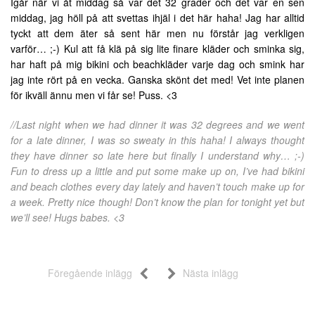
Igår när vi åt middag så var det 32 grader och det var en sen
middag, jag höll på att svettas ihjäl i det här haha! Jag har alltid
tyckt att dem äter så sent här men nu förstår jag verkligen
varför… ;-) Kul att få klä på sig lite finare kläder och sminka sig,
har haft på mig bikini och beachkläder varje dag och smink har
jag inte rört på en vecka. Ganska skönt det med! Vet inte planen
för ikväll ännu men vi får se! Puss. <3
//Last night when we had dinner it was 32 degrees and we went
for a late dinner, I was so sweaty in this haha! I always thought
they have dinner so late here but finally I understand why… ;-)
Fun to dress up a little and put some make up on, I’ve had bikini
and beach clothes every day lately and haven’t touch make up for
a week. Pretty nice though! Don’t know the plan for tonight yet but
we’ll see! Hugs babes. <3
Föregående inlägg
Nästa inlägg