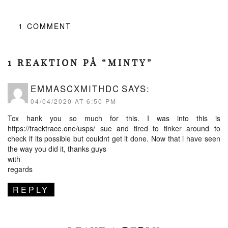
1
COMMENT
1 REAKTION PÅ “MINTY”
EMMASCXMITHDC
SAYS:
04/04/2020 AT 6:50 PM
Tcx hank you so much for this. I was into this is
https://tracktrace.one/usps/
sue and tired to tinker around to
check if its possible but couldnt get it done. Now that i have seen
the way you did it, thanks guys
with
regards
REPLY