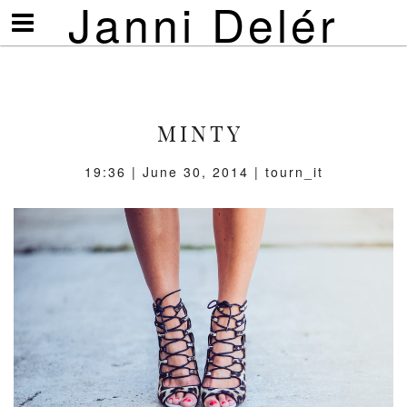
Janni Delér
Visa/göm
meny
MINTY
19:36 | June 30, 2014 | tourn_it