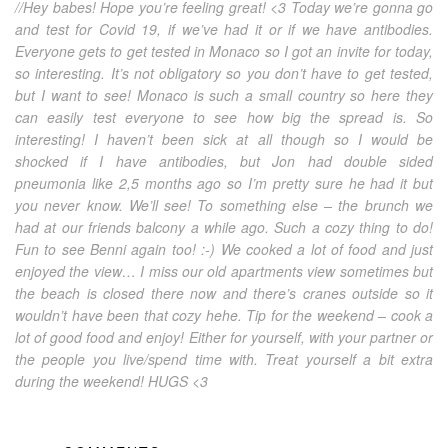
//Hey babes! Hope you’re feeling great! <3 Today we’re gonna go
and test for Covid 19, if we’ve had it or if we have antibodies.
Everyone gets to get tested in Monaco so I got an invite for today,
so interesting. It’s not obligatory so you don’t have to get tested,
but I want to see! Monaco is such a small country so here they
can easily test everyone to see how big the spread is. So
interesting! I haven’t been sick at all though so I would be
shocked if I have antibodies, but Jon had double sided
pneumonia like 2,5 months ago so I’m pretty sure he had it but
you never know. We’ll see! To something else – the brunch we
had at our friends balcony a while ago. Such a cozy thing to do!
Fun to see Benni again too! :-) We cooked a lot of food and just
enjoyed the view… I miss our old apartments view sometimes but
the beach is closed there now and there’s cranes outside so it
wouldn’t have been that cozy hehe. Tip for the weekend – cook a
lot of good food and enjoy! Either for yourself, with your partner or
the people you live/spend time with. Treat yourself a bit extra
during the weekend! HUGS <3