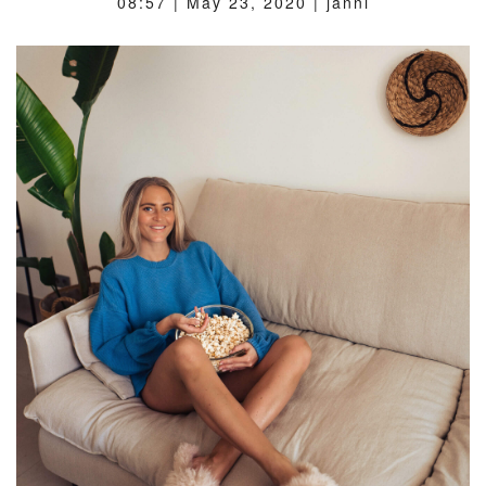
08:57 |
May 23, 2020
| janni