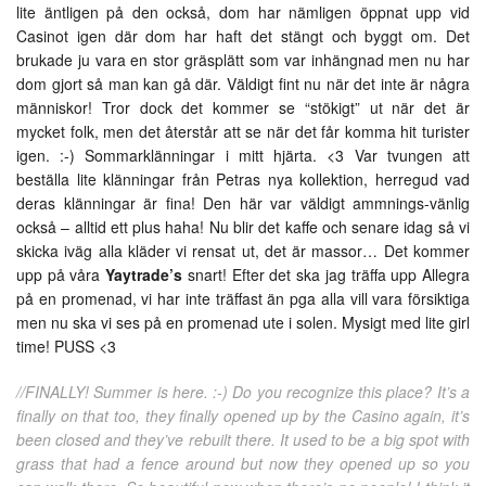
lite äntligen på den också, dom har nämligen öppnat upp vid
Casinot igen där dom har haft det stängt och byggt om. Det
brukade ju vara en stor gräsplätt som var inhängnad men nu har
dom gjort så man kan gå där. Väldigt fint nu när det inte är några
människor! Tror dock det kommer se “stökigt” ut när det är
mycket folk, men det återstår att se när det får komma hit turister
igen. :-) Sommarklänningar i mitt hjärta. <3 Var tvungen att
beställa lite klänningar från Petras nya kollektion, herregud vad
deras klänningar är fina! Den här var väldigt ammnings-vänlig
också – alltid ett plus haha! Nu blir det kaffe och senare idag så vi
skicka iväg alla kläder vi rensat ut, det är massor… Det kommer
upp på våra
Yaytrade’s
snart! Efter det ska jag träffa upp Allegra
på en promenad, vi har inte träffast än pga alla vill vara försiktiga
men nu ska vi ses på en promenad ute i solen. Mysigt med lite girl
time! PUSS <3
//FINALLY! Summer is here. :-) Do you recognize this place? It’s a
finally on that too, they finally opened up by the Casino again, it’s
been closed and they’ve rebuilt there. It used to be a big spot with
grass that had a fence around but now they opened up so you