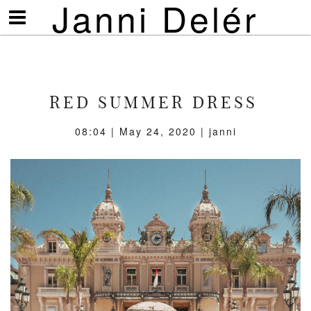
Janni Delér
Visa/göm
meny
RED SUMMER DRESS
08:04 |
May 24, 2020
| janni