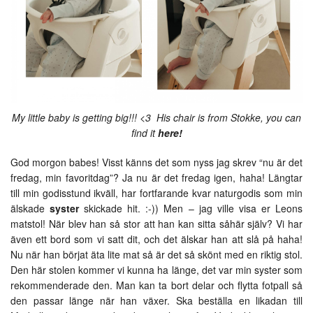
My little baby is getting big!!! <3 His chair is from Stokke, you can
find it
here!
God morgon babes! Visst känns det som nyss jag skrev “nu är det
fredag, min favoritdag”? Ja nu är det fredag igen, haha! Längtar
till min godisstund ikväll, har fortfarande kvar naturgodis som min
älskade
syster
skickade hit. :-)) Men – jag ville visa er Leons
matstol! När blev han så stor att han kan sitta såhär själv? Vi har
även ett bord som vi satt dit, och det älskar han att slå på haha!
Nu när han börjat äta lite mat så är det så skönt med en riktig stol.
Den här stolen kommer vi kunna ha länge, det var min syster som
rekommenderade den. Man kan ta bort delar och flytta fotpall så
den passar länge när han växer. Ska beställa en likadan till