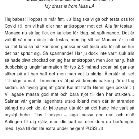
My dress is from Misa LA
Hej babes! Hoppas ni mår fint. <3 Idag ska vi gå och testa oss för
Covid 19, om vi haft eller har antikroppar mot det. Alla får testas i
Monaco nu så jag fick en kallelse för idag, så spännande. Det är
valfritt så man måste inte testas, men jag vill se! Monaco är ju ett
så litet land så här kan dom ganska enkelt testa alla för att se hur
det har spridit sig. Så spännande! Har ju dock inte varit sjuk alls
så hade blivit chockad om jag har antikroppar, men Jon har ju haft
dubbelsidig lunginflammation för typ 2,5 månad sedan så ganska
säker på att han haft det men man vet ju aldrig. Återstår att se!
Till något annat – brunchen vi åt på vår kompis balkong för ett tag
sedan. Så mysig grej att göra! Kul att träffa Benni igen också! :-)
Vi lagade massa god mat och bara njöt till den här utsikten…
Saknar vår gamla lägenhets utsikt ibland men där är stranden
stängd nu och det är lyftkranar utanför så det hade inte varit så
mysigt hehe. Tips i helgen – laga massa god mat och njut!
Antingen till dig själv, med din partner eller dom du bor/umgås
med. Lyxa till det lite extra under helgen! PUSS <3