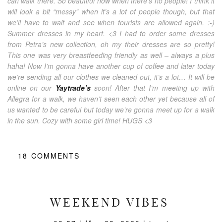
can walk there. So beautiful now when there’s no people! I think it
will look a bit “messy” when it’s a lot of people though, but that
we’ll have to wait and see when tourists are allowed again. :-)
Summer dresses in my heart. <3 I had to order some dresses
from Petra’s new collection, oh my their dresses are so pretty!
This one was very breastfeeding friendly as well – always a plus
haha! Now I’m gonna have another cup of coffee and later today
we’re sending all our clothes we cleaned out, it’s a lot… It will be
online on our
Yaytrade’s
soon! After that I’m meeting up with
Allegra for a walk, we haven’t seen each other yet because all of
us wanted to be careful but today we’re gonna meet up for a walk
in the sun. Cozy with some girl time! HUGS <3
18
COMMENTS
WEEKEND VIBES