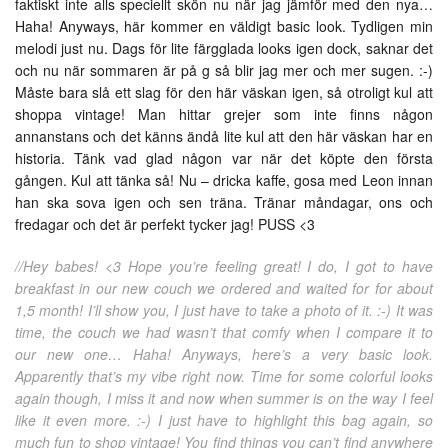
faktiskt inte alls speciellt skön nu när jag jämför med den nya…
Haha! Anyways, här kommer en väldigt basic look. Tydligen min
melodi just nu. Dags för lite färgglada looks igen dock, saknar det
och nu när sommaren är på g så blir jag mer och mer sugen. :-)
Måste bara slå ett slag för den här väskan igen, så otroligt kul att
shoppa vintage! Man hittar grejer som inte finns någon
annanstans och det känns ändå lite kul att den här väskan har en
historia. Tänk vad glad någon var när det köpte den första
gången. Kul att tänka så! Nu – dricka kaffe, gosa med Leon innan
han ska sova igen och sen träna. Tränar måndagar, ons och
fredagar och det är perfekt tycker jag! PUSS <3
//Hey babes! <3 Hope you’re feeling great! I do, I got to have
breakfast in our new couch we ordered and waited for for about
1,5 month! I’ll show you, I just have to take a photo of it. :-) It was
time, the couch we had wasn’t that comfy when I compare it to
our new one… Haha! Anyways, here’s a very basic look.
Apparently that’s my vibe right now. Time for some colorful looks
again though, I miss it and now when summer is on the way I feel
like it even more. :-) I just have to highlight this bag again, so
much fun to shop vintage! You find things you can’t find anywhere