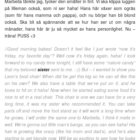
Marbella tänkte jag, tycker den smälter in fint. Vi ska klippa luggen
på lilleman också, som ni ser haha! Hans hår växer som ogräs
(som för hans mamma och pappa), och nu börjar han bli blond
också. Ska bli så spännande att se hur han ser ut om några
månader, hans hår är ju så mycket av hans personlighet. Nu –
träna! PUSS <3
//Good morning babes! Doesn’t it feel like I just wrote “now it’s
friday, my favorite day”? Well now it’s friday again, haha! I look
forward to my candy time tonight, I still have some “nature candy”
that my beloved
sister
sent to me. :-)) But – I wanted to show you
Leon’s food chair! When did he get this big so he can sit like this
on his own? We also have a table that we’ve put on it, and he
loves to hit on it haha! Now when he started eating some food it’s
nice to sit in a real chair. This chair is one we can have for a very
long time, it was my sister who recommended it. You can take
parts off and move the foot stand so it will work a long time when
he grows. I will order the same one to Marbella, I think it melts in
well. We’re gonna cut little man’s bangs, as you can see haha! His
hair is growing like crazy (like his mom and dad’s), and he’s also
starting to get blonde now. Will be so exciting to see how he looks