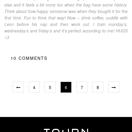
else and it feels a bit more fun when the bag have some history.
Think about how happy someone was when they bought it for the
first time. Fun to think that way! Now – drink coffee, cuddle with
Leon before his nap and then work out. I train monday’s,
wednesday’s and friday’s and it’s perfect according to me! HUGS
<3
10
COMMENTS
4
5
6
7
8