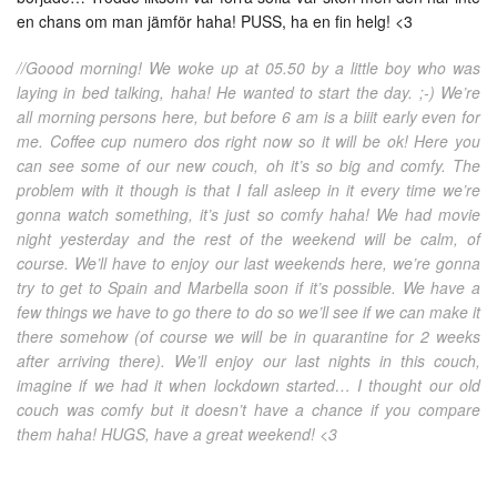
en chans om man jämför haha! PUSS, ha en fin helg! <3
//Goood morning! We woke up at 05.50 by a little boy who was
laying in bed talking, haha! He wanted to start the day. ;-) We’re
all morning persons here, but before 6 am is a biiit early even for
me. Coffee cup numero dos right now so it will be ok! Here you
can see some of our new couch, oh it’s so big and comfy. The
problem with it though is that I fall asleep in it every time we’re
gonna watch something, it’s just so comfy haha! We had movie
night yesterday and the rest of the weekend will be calm, of
course. We’ll have to enjoy our last weekends here, we’re gonna
try to get to Spain and Marbella soon if it’s possible. We have a
few things we have to go there to do so we’ll see if we can make it
there somehow (of course we will be in quarantine for 2 weeks
after arriving there). We’ll enjoy our last nights in this couch,
imagine if we had it when lockdown started… I thought our old
couch was comfy but it doesn’t have a chance if you compare
them haha! HUGS, have a great weekend! <3