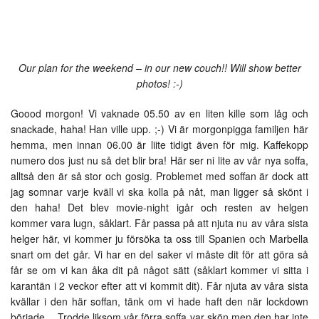
Our plan for the weekend – in our new couch!! Will show better
photos! :-)
Goood morgon! Vi vaknade 05.50 av en liten kille som låg och
snackade, haha! Han ville upp. ;-) Vi är morgonpigga familjen här
hemma, men innan 06.00 är liite tidigt även för mig. Kaffekopp
numero dos just nu så det blir bra! Här ser ni lite av vår nya soffa,
alltså den är så stor och gosig. Problemet med soffan är dock att
jag somnar varje kväll vi ska kolla på nåt, man ligger så skönt i
den haha! Det blev movie-night igår och resten av helgen
kommer vara lugn, såklart. Får passa på att njuta nu av våra sista
helger här, vi kommer ju försöka ta oss till Spanien och Marbella
snart om det går. Vi har en del saker vi måste dit för att göra så
får se om vi kan åka dit på något sätt (såklart kommer vi sitta i
karantän i 2 veckor efter att vi kommit dit). Får njuta av våra sista
kvällar i den här soffan, tänk om vi hade haft den när lockdown
började… Trodde liksom vår förra soffa var skön men den har inte