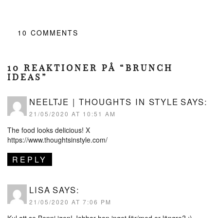
10
COMMENTS
10 REAKTIONER PÅ “BRUNCH
IDEAS”
NEELTJE | THOUGHTS IN STYLE
SAYS:
21/05/2020 AT 10:51 AM
The food looks delicious! X
https://www.thoughtsinstyle.com/
REPLY
LISA
SAYS:
21/05/2020 AT 7:06 PM
Kul att se Benni igen! Jobbar han inget för/med er längre? :)