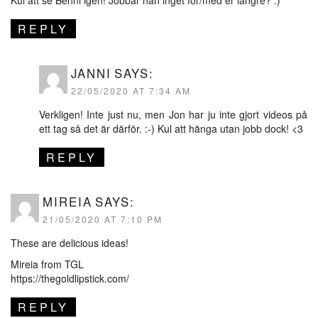
REPLY
JANNI
SAYS:
22/05/2020 AT 7:34 AM
Verkligen! Inte just nu, men Jon har ju inte gjort videos på
ett tag så det är därför. :-) Kul att hänga utan jobb dock! <3
REPLY
MIREIA
SAYS:
21/05/2020 AT 7:10 PM
These are delicious ideas!
Mireia from TGL
https://thegoldlipstick.com/
REPLY