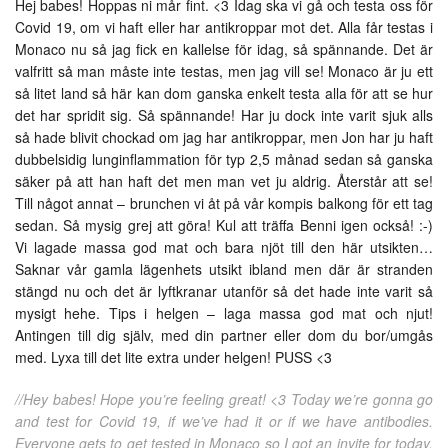
Hej babes! Hoppas ni mår fint. <3 Idag ska vi gå och testa oss för
Covid 19, om vi haft eller har antikroppar mot det. Alla får testas i
Monaco nu så jag fick en kallelse för idag, så spännande. Det är
valfritt så man måste inte testas, men jag vill se! Monaco är ju ett
så litet land så här kan dom ganska enkelt testa alla för att se hur
det har spridit sig. Så spännande! Har ju dock inte varit sjuk alls
så hade blivit chockad om jag har antikroppar, men Jon har ju haft
dubbelsidig lunginflammation för typ 2,5 månad sedan så ganska
säker på att han haft det men man vet ju aldrig. Återstår att se!
Till något annat – brunchen vi åt på vår kompis balkong för ett tag
sedan. Så mysig grej att göra! Kul att träffa Benni igen också! :-)
Vi lagade massa god mat och bara njöt till den här utsikten…
Saknar vår gamla lägenhets utsikt ibland men där är stranden
stängd nu och det är lyftkranar utanför så det hade inte varit så
mysigt hehe. Tips i helgen – laga massa god mat och njut!
Antingen till dig själv, med din partner eller dom du bor/umgås
med. Lyxa till det lite extra under helgen! PUSS <3
//Hey babes! Hope you’re feeling great! <3 Today we’re gonna go
and test for Covid 19, if we’ve had it or if we have antibodies.
Everyone gets to get tested in Monaco so I got an invite for today,