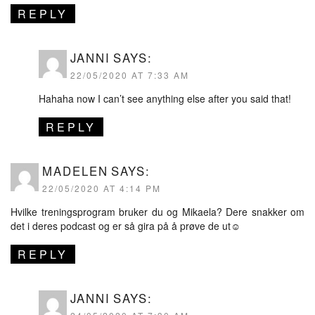
REPLY
JANNI
SAYS:
22/05/2020 AT 7:33 AM
Hahaha now I can’t see anything else after you said that!
REPLY
MADELEN
SAYS:
22/05/2020 AT 4:14 PM
Hvilke treningsprogram bruker du og Mikaela? Dere snakker om
det i deres podcast og er så gira på å prøve de ut☺️
REPLY
JANNI
SAYS: