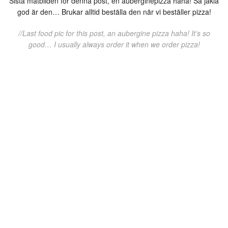
Sista matbilden för denna post, en auberginepizza haha! Så jäkla
god är den… Brukar alltid beställa den när vi beställer pizza!
//Last food pic for this post, an aubergine pizza haha! It’s so
good… I usually always order it when we order pizza!