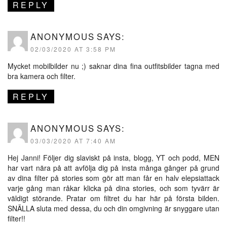
REPLY
ANONYMOUS
SAYS:
02/03/2020 AT 3:58 PM
Mycket mobilbilder nu ;) saknar dina fina outfitsbilder tagna med
bra kamera och filter.
REPLY
ANONYMOUS
SAYS:
03/03/2020 AT 7:40 AM
Hej Janni! Följer dig slaviskt på insta, blogg, YT och podd, MEN
har vart nära på att avfölja dig på insta många gånger på grund
av dina filter på stories som gör att man får en halv elepsiattack
varje gång man råkar klicka på dina stories, och som tyvärr är
väldigt störande. Pratar om filtret du har här på första bilden.
SNÄLLA sluta med dessa, du och din omgivning är snyggare utan
filter!!