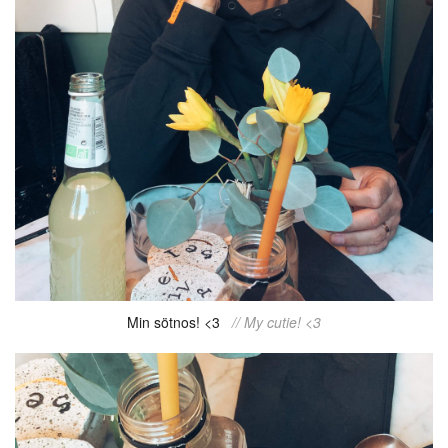
Min sötnos! <3
// My cutie! <3