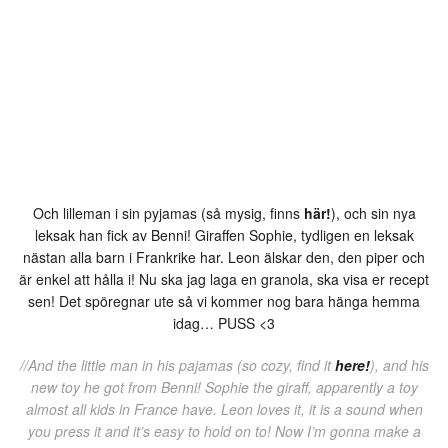
Och lilleman i sin pyjamas (så mysig, finns
här!
), och sin nya
leksak han fick av Benni! Giraffen Sophie, tydligen en leksak
nästan alla barn i Frankrike har. Leon älskar den, den piper och
är enkel att hålla i! Nu ska jag laga en granola, ska visa er recept
sen! Det spöregnar ute så vi kommer nog bara hänga hemma
idag… PUSS <3
//And the little man in his pajamas (so cozy, find it
here!
), and his
new toy he got from Benni! Sophie the giraff, apparently a toy
almost all kids in France have. Leon loves it, it is a sound when
you press it and it’s easy to hold on to! Now I’m gonna make a