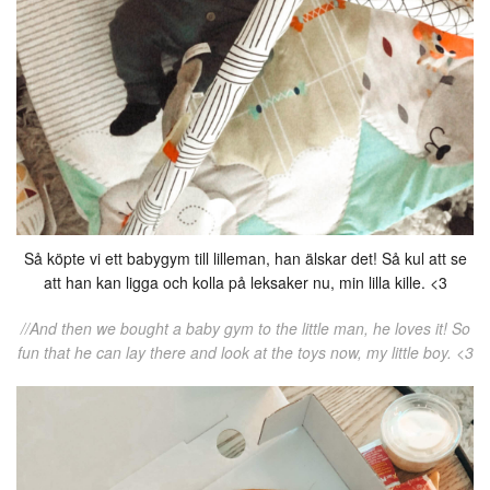
Så köpte vi ett babygym till lilleman, han älskar det! Så kul att se
att han kan ligga och kolla på leksaker nu, min lilla kille. <3
//And then we bought a baby gym to the little man, he loves it! So
fun that he can lay there and look at the toys now, my little boy. <3