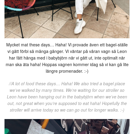
Mycket mat these days… Haha! Vi provade även ett bagel-ställe
vi gått förbi så många gånger. Vi väntar på våran vagn så Leon
har fått hänga med i babybjörn när vi gått ut, inte optimalt när
man ska äta haha! Hoppas vagnen kommer idag så vi kan gå lite
längre promenader. :-)
//A lot of food these days… Haha! We also tried a bagel place
we’ve walked by many times. We’re waiting for our stroller so
Leon have been hanging out in the babybjörn when we’ve been
out, not great when you’re supposed to eat haha! Hopefully the
stroller will arrive today so we can go out for longer walks. :-)