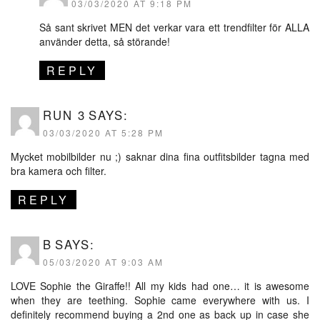
03/03/2020 AT 9:18 PM
Så sant skrivet MEN det verkar vara ett trendfilter för ALLA
använder detta, så störande!
REPLY
RUN 3
SAYS:
03/03/2020 AT 5:28 PM
Mycket mobilbilder nu ;) saknar dina fina outfitsbilder tagna med
bra kamera och filter.
REPLY
B
SAYS:
05/03/2020 AT 9:03 AM
LOVE Sophie the Giraffe!! All my kids had one… it is awesome
when they are teething. Sophie came everywhere with us. I
definitely recommend buying a 2nd one as back up in case she