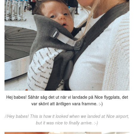
Hej babes! Såhär såg det ut när vi landade på Nice flygplats, det
var skönt att äntligen vara framme. :-)
//Hey babes! This is how it looked when we landed at Nice airport,
but it was nice to finally arrive. :-)