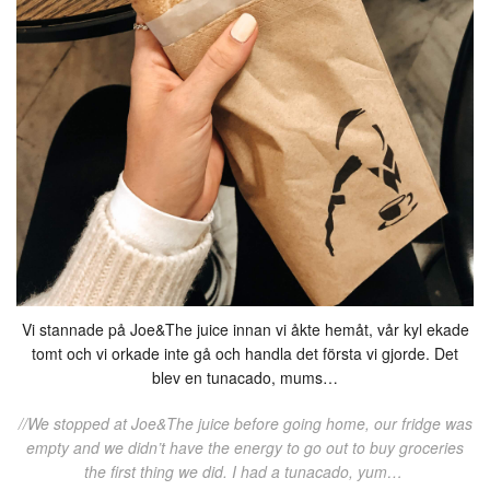
Vi stannade på Joe&The juice innan vi åkte hemåt, vår kyl ekade
tomt och vi orkade inte gå och handla det första vi gjorde. Det
blev en tunacado, mums…
//We stopped at Joe&The juice before going home, our fridge was
empty and we didn’t have the energy to go out to buy groceries
the first thing we did. I had a tunacado, yum…