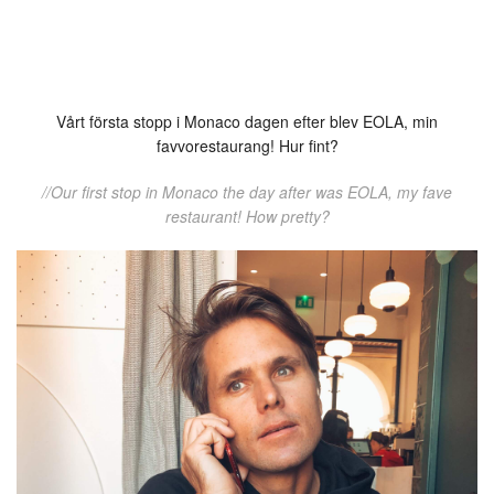
Vårt första stopp i Monaco dagen efter blev EOLA, min
favvorestaurang! Hur fint?
//Our first stop in Monaco the day after was EOLA, my fave
restaurant! How pretty?