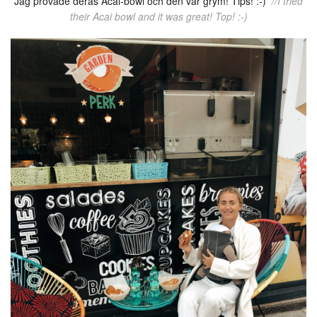
Jag provade deras Acai-bowl och den var grym! Tips! :-)
//I tried
their Acai bowl and it was great! Top! :-)