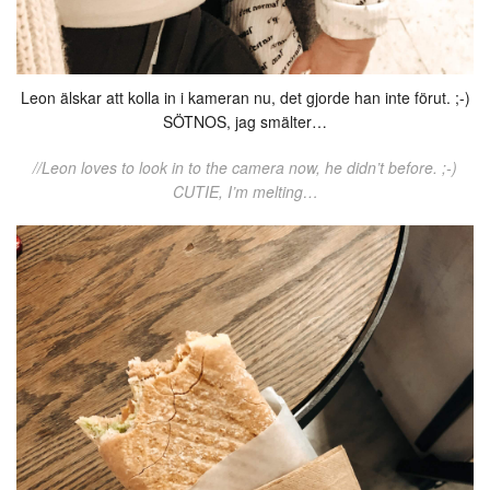
Leon älskar att kolla in i kameran nu, det gjorde han inte förut. ;-)
SÖTNOS, jag smälter…
//Leon loves to look in to the camera now, he didn’t before. ;-)
CUTIE, I’m melting…