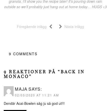
granola, I’ll show you the recipe later! It’s pouring down rain
outside so we’ll probably just hang out at home today… HUGS <3
Föregående inlägg
Nästa inlägg
9
COMMENTS
9 REAKTIONER PÅ “BACK IN
MONACO”
MAJA
SAYS:
02/03/2020 AT 11:21 AM
Dendär Acai-Bowlen såg ju så god ut!!!