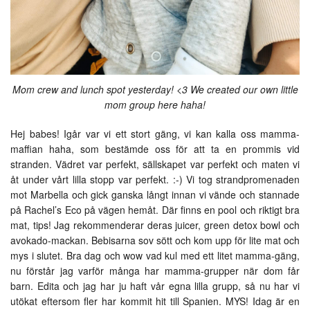
Mom crew and lunch spot yesterday! <3 We created our own little
mom group here haha!
Hej babes! Igår var vi ett stort gäng, vi kan kalla oss mamma-
maffian haha, som bestämde oss för att ta en prommis vid
stranden. Vädret var perfekt, sällskapet var perfekt och maten vi
åt under vårt lilla stopp var perfekt. :-) Vi tog strandpromenaden
mot Marbella och gick ganska långt innan vi vände och stannade
på Rachel’s Eco på vägen hemåt. Där finns en pool och riktigt bra
mat, tips! Jag rekommenderar deras juicer, green detox bowl och
avokado-mackan. Bebisarna sov sött och kom upp för lite mat och
mys i slutet. Bra dag och wow vad kul med ett litet mamma-gäng,
nu förstår jag varför många har mamma-grupper när dom får
barn. Edita och jag har ju haft vår egna lilla grupp, så nu har vi
utökat eftersom fler har kommit hit till Spanien. MYS! Idag är en