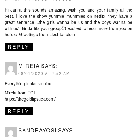
Hi Janni, this sounds amazing, wish you and your family all the
best. I love the show yummie mummies on netflix, they have a
great sentence: „the girls wanna be us and the boys wanna be
with us“, kinda fits your group🥰 excited to hear more from you on
here☺️ Greetings from Liechtenstein
REPLY
MIREIA
SAYS:
08/01/2020 AT 7:52 AM
Everything looks so nice!
Mireia from TGL
https://thegoldlipstick.com/
REPLY
SANDRAYOSI
SAYS: