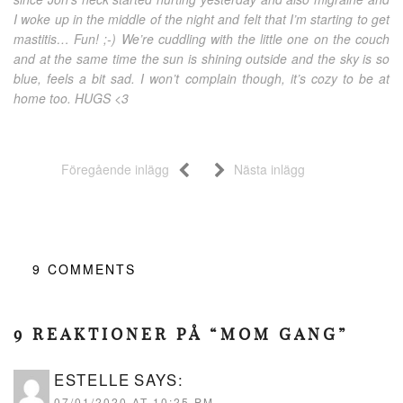
I woke up in the middle of the night and felt that I’m starting to get
mastitis… Fun! ;-) We’re cuddling with the little one on the couch
and at the same time the sun is shining outside and the sky is so
blue, feels a bit sad. I won’t complain though, it’s cozy to be at
home too. HUGS <3
Föregående inlägg
Nästa inlägg
9
COMMENTS
9 REAKTIONER PÅ “MOM GANG”
ESTELLE
SAYS:
07/01/2020 AT 10:25 PM