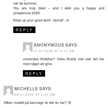
när de kommer.
You are truly blest – and I wish you a happy and
prosperous 2020!
Keep up your good work “Jannid” <3
REPLY
ANONYMOUS
SAYS:
21/01/2020 AT 9:12 AM
ursvenska föräldrar? haha förstår inte vad det har
med något att göra
REPLY
MICHELLE
SAYS:
08/01/2020 AT 5:31 PM
Vilken modell på barnvagn är det du har? 😍