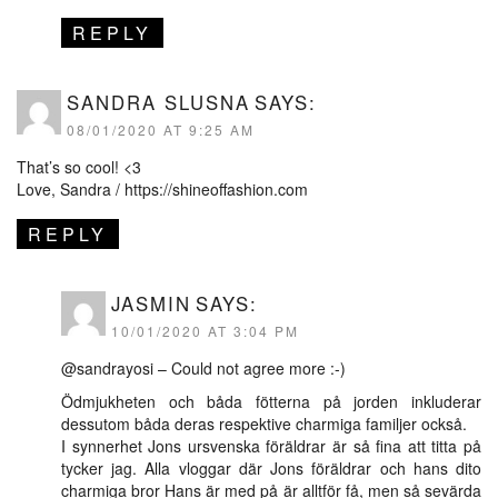
REPLY
SANDRA SLUSNA
SAYS:
08/01/2020 AT 9:25 AM
That’s so cool! <3
Love, Sandra /
https://shineoffashion.com
REPLY
JASMIN
SAYS:
10/01/2020 AT 3:04 PM
@sandrayosi – Could not agree more :-)
Ödmjukheten och båda fötterna på jorden inkluderar
dessutom båda deras respektive charmiga familjer också.
I synnerhet Jons ursvenska föräldrar är så fina att titta på
tycker jag. Alla vloggar där Jons föräldrar och hans dito
charmiga bror Hans är med på är alltför få, men så sevärda