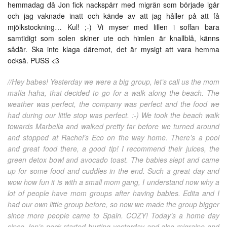
hemmadag då Jon fick nackspärr med migrän som började igår
och jag vaknade inatt och kände av att jag håller på att få
mjölkstockning… Kul! ;-) Vi myser med lillen i soffan bara
samtidigt som solen skiner ute och himlen är knallblå, känns
sådär. Ska inte klaga däremot, det är mysigt att vara hemma
också. PUSS <3
//Hey babes! Yesterday we were a big group, let’s call us the mom
mafia haha, that decided to go for a walk along the beach. The
weather was perfect, the company was perfect and the food we
had during our little stop was perfect. :-) We took the beach walk
towards Marbella and walked pretty far before we turned around
and stopped at Rachel’s Eco on the way home. There’s a pool
and great food there, a good tip! I recommend their juices, the
green detox bowl and avocado toast. The babies slept and came
up for some food and cuddles in the end. Such a great day and
wow how fun it is with a small mom gang, I understand now why a
lot of people have mom groups after having babies. Edita and I
had our own little group before, so now we made the group bigger
since more people came to Spain. COZY! Today’s a home day
since Jon’s neck started hurting yesterday and also migraine and