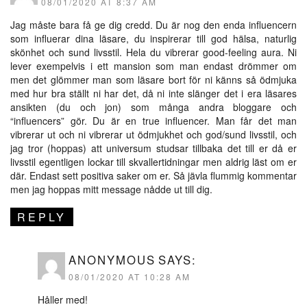
08/01/2020 AT 8:37 AM
Jag måste bara få ge dig credd. Du är nog den enda influencern
som influerar dina läsare, du inspirerar till god hälsa, naturlig
skönhet och sund livsstil. Hela du vibrerar good-feeling aura. Ni
lever exempelvis i ett mansion som man endast drömmer om
men det glömmer man som läsare bort för ni känns så ödmjuka
med hur bra ställt ni har det, då ni inte slänger det i era läsares
ansikten (du och jon) som många andra bloggare och
“influencers” gör. Du är en true influencer. Man får det man
vibrerar ut och ni vibrerar ut ödmjukhet och god/sund livsstil, och
jag tror (hoppas) att universum studsar tillbaka det till er då er
livsstil egentligen lockar till skvallertidningar men aldrig läst om er
där. Endast sett positiva saker om er. Så jävla flummig kommentar
men jag hoppas mitt message nådde ut till dig.
REPLY
ANONYMOUS
SAYS:
08/01/2020 AT 10:28 AM
Håller med!