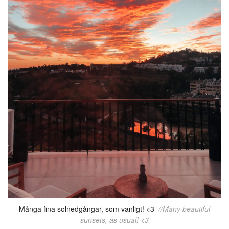
Många fina solnedgångar, som vanligt! <3
//Many beautiful
sunsets, as usual! <3