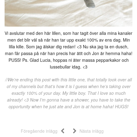
Vi avslutar med den här lillen, som har tagit över alla mina kanaler
men det blir väl så när han tar upp exakt 100% av ens dag. Min
lilla kille. Som jag älskar dig redan! <3 Nu ska jag ta en dusch,
man får passa på när han precis har ätit och Jon är hemma haha!
PUSS! Ps. Glad Lucia, hoppas ni äter massa pepparkakor och
lussebullar idag. <3
//We’re ending this post with this little one, that totally took over all
of my channels but that’s how it is I guess when he’s taking over
exactly 100% of your day. My little boy. That I love so much
already! <3 Now I’m gonna have a shower, you have to take the
opportunity when he just ate and Jon is at home haha! HUGS!
Föregående inlägg
Nästa inlägg