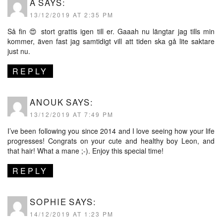
A
SAYS:
13/12/2019 AT 2:35 PM
Så fin 😍 stort grattis igen till er. Gaaah nu längtar jag tills min
kommer, även fast jag samtidigt vill att tiden ska gå lite saktare
just nu.
REPLY
ANOUK
SAYS:
13/12/2019 AT 7:49 PM
I’ve been following you since 2014 and I love seeing how your life
progresses! Congrats on your cute and healthy boy Leon, and
that hair! What a mane ;-). Enjoy this special time!
REPLY
SOPHIE
SAYS:
14/12/2019 AT 1:23 PM