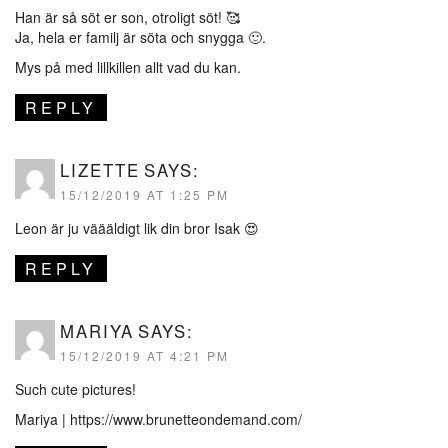
Han är så söt er son, otroligt söt! 🥰
Ja, hela er familj är söta och snygga 🙂.
Mys på med lillkillen allt vad du kan.
REPLY
LIZETTE
SAYS:
15/12/2019 AT 1:25 PM
Leon är ju väääldigt lik din bror Isak 😍
REPLY
MARIYA
SAYS:
15/12/2019 AT 4:21 PM
Such cute pictures!
Mariya |
https://www.brunetteondemand.com/