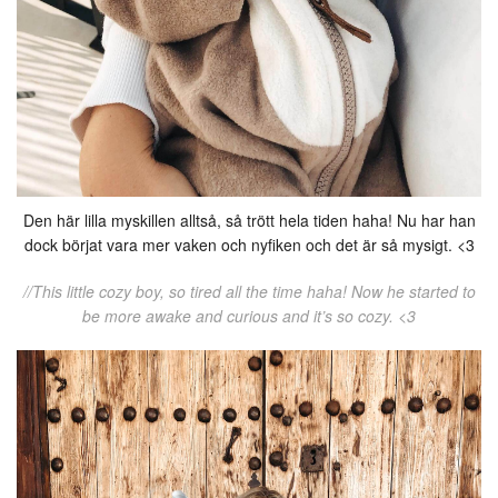
Den här lilla myskillen alltså, så trött hela tiden haha! Nu har han
dock börjat vara mer vaken och nyfiken och det är så mysigt. <3
//This little cozy boy, so tired all the time haha! Now he started to
be more awake and curious and it’s so cozy. <3