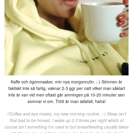
Kaffe och ögonmasker, min nya morgonrutin. ;-) Sömnen är
faktiskt inte så farlig, vaknar 2-3 ggr per natt vilket man såklart
inte är van vid men oftast går amningen på 10-20 minuter sen
somnar vi om. Trött är man iallafall, haha!
//Coffee and eye masks, my new morning routine. ;-) Sleep isn’t
that bad to be honest, I wake up 2-3 times per night which of
course isn’t something I’m used to but breastfeeding usually takes