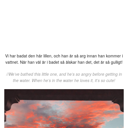
Vi har badat den här lillen, och han är så arg innan han kommer i
vattnet. När han väl är i badet så älskar han det, det är så gulligt!
//We’ve bathed this little one, and he’s so angry before getting in
the water. When he’s in the water he loves it, it’s so cute!