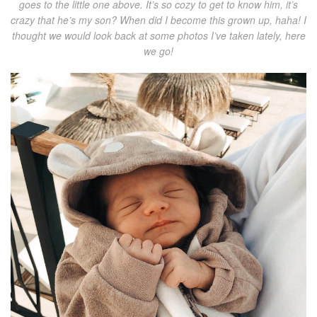
goes to the little one above. It’s so cozy to get to know him, it’s
crazy that he’s my son? When did I become this grown up, haha! I
thought we would look back at some photos I’ve taken lately, here
we go!