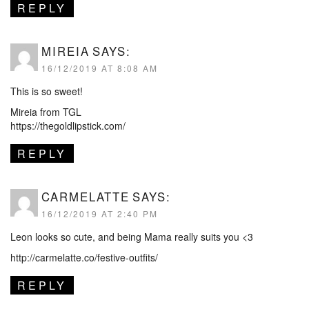
REPLY
MIREIA
SAYS:
16/12/2019 AT 8:08 AM
This is so sweet!
Mireia from TGL
https://thegoldlipstick.com/
REPLY
CARMELATTE
SAYS:
16/12/2019 AT 2:40 PM
Leon looks so cute, and being Mama really suits you <3
http://carmelatte.co/festive-outfits/
REPLY