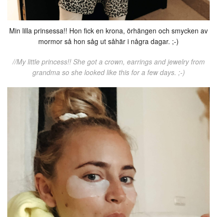
Min lilla prinsessa!! Hon fick en krona, örhängen och smycken av
mormor så hon såg ut såhär i några dagar. ;-)
//My little princess!! She got a crown, earrings and jewelry from
grandma so she looked like this for a few days. ;-)