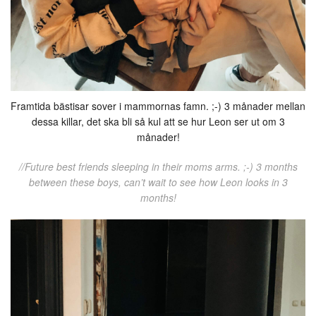
Framtida bästisar sover i mammornas famn. ;-) 3 månader mellan
dessa killar, det ska bli så kul att se hur Leon ser ut om 3
månader!
//Future best friends sleeping in their moms arms. ;-) 3 months
between these boys, can’t wait to see how Leon looks in 3
months!