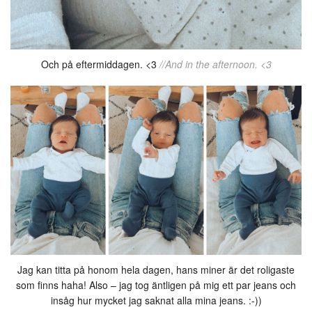
Och på eftermiddagen. <3
//And in the afternoon. <3
Jag kan titta på honom hela dagen, hans miner är det roligaste
som finns haha! Also – jag tog äntligen på mig ett par jeans och
insåg hur mycket jag saknat alla mina jeans. :-))