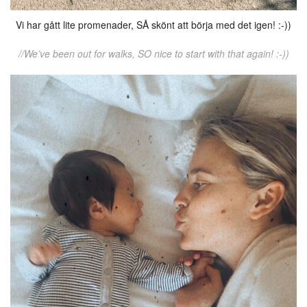
Vi har gått lite promenader, SÅ skönt att börja med det igen! :-))
//We’ve been out for walks, SO nice to start with that again! :-))