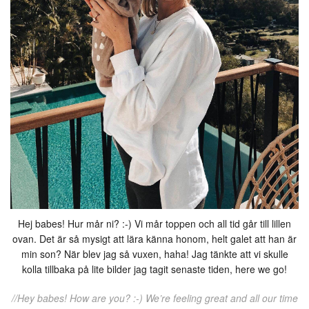
Hej babes! Hur mår ni? :-) Vi mår toppen och all tid går till lillen
ovan. Det är så mysigt att lära känna honom, helt galet att han är
min son? När blev jag så vuxen, haha! Jag tänkte att vi skulle
kolla tillbaka på lite bilder jag tagit senaste tiden, here we go!
//Hey babes! How are you? :-) We’re feeling great and all our time