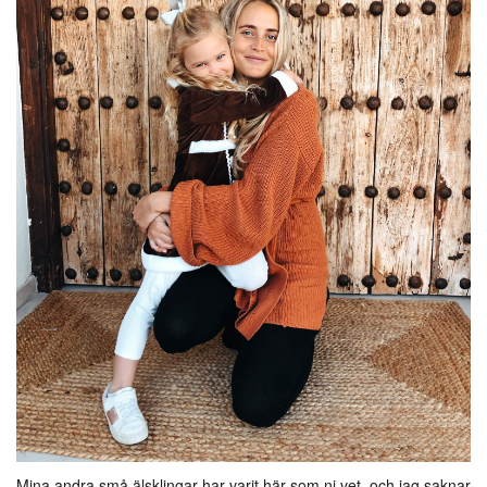
Mina andra små älsklingar har varit här som ni vet, och jag saknar