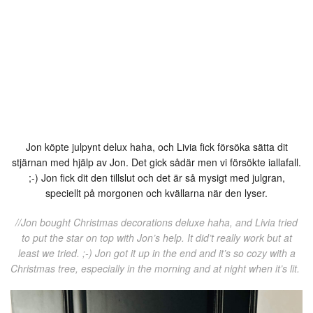
Jon köpte julpynt delux haha, och Livia fick försöka sätta dit
stjärnan med hjälp av Jon. Det gick sådär men vi försökte iallafall.
;-) Jon fick dit den tillslut och det är så mysigt med julgran,
speciellt på morgonen och kvällarna när den lyser.
//Jon bought Christmas decorations deluxe haha, and Livia tried
to put the star on top with Jon’s help. It did’t really work but at
least we tried. ;-) Jon got it up in the end and it’s so cozy with a
Christmas tree, especially in the morning and at night when it’s lit.