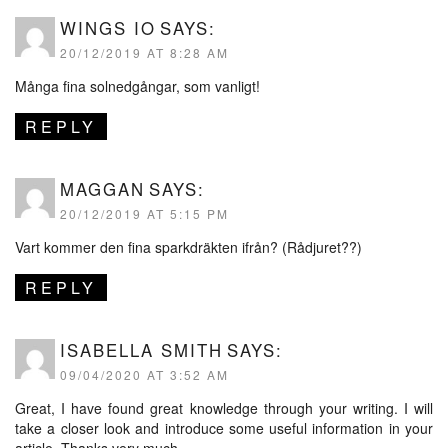
WINGS IO
SAYS:
20/12/2019 AT 8:28 AM
Många fina solnedgångar, som vanligt!
REPLY
MAGGAN
SAYS:
20/12/2019 AT 5:15 PM
Vart kommer den fina sparkdräkten ifrån? (Rådjuret??)
REPLY
ISABELLA SMITH
SAYS:
09/04/2020 AT 3:52 AM
Great, I have found great knowledge through your writing. I will
take a closer look and introduce some useful information in your