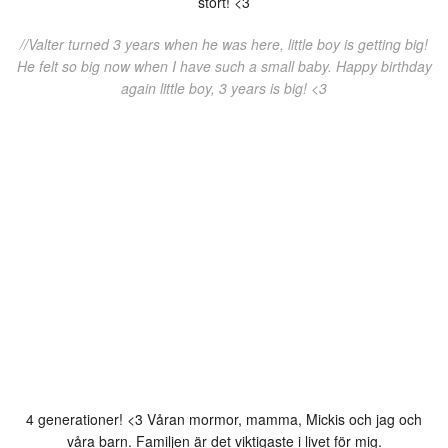
stort! <3
//Valter turned 3 years when he was here, little boy is getting big!
He felt so big now when I have such a small baby. Happy birthday
again little boy, 3 years is big! <3
4 generationer! <3 Våran mormor, mamma, Mickis och jag och
våra barn. Familjen är det viktigaste i livet för mig.