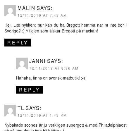
MALIN
SAYS:
12/11/2019 AT 7:43 AM
Hej. Lite nyfiken; hur kan du ha Bregott hemma när ni inte bor i
Sverige? :) // tjejen som älskar Bregott på mackan!
REPLY
JANNI
SAYS:
12/11/2019 AT 8:36 AM
Hahaha, finns en svensk matbutik! ;-)
REPLY
TL
SAYS:
12/11/2019 AT 1:43 PM
Nybakade scones är ju verkligen supergott & med Philadelphiaost
på så kan det ju inte bli bättre :-)