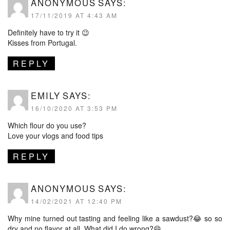
ANONYMOUS
SAYS:
17/11/2019 AT 4:43 AM
Definitely have to try it 😉
Kisses from Portugal.
REPLY
EMILY
SAYS:
16/10/2020 AT 3:53 PM
Which flour do you use?
Love your vlogs and food tips
REPLY
ANONYMOUS
SAYS:
14/02/2021 AT 12:40 PM
Why mine turned out tasting and feeling like a sawdust?😂 so so
dry and no flavor at all. What did I do wrong?😄