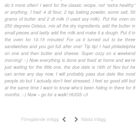
do it more often! I went for the classic recipe, not “extra healthy”
or anything. I had: 4 dl flour, 2 tsp baking powder, some salt, 50
grams of butter and 2 dl milk (I used soy milk). Put the oven on
250 degrees Celsius, mix all the dry ingredients, add the butter in
small pieces and lastly add the milk and make it a dough. Put it in
the oven for 10-15 minutes! For us it turned out to be three
sandwiches and you got full after one! Tip tip! I had philadelphia
on one and then butter and cheese. Super cozy on a weekend
morning! :-) Now everything is done and fixed at home and we’re
just waiting for the little one, the due date is 16th of Nov but he
can arrive any day now. I will probably pass due date like most
people do but I actually don’t feel stressed, I feel so good still but
at the same time I want to know who’s been hiding in there for 9
months. :-) Now – go for a walk! HUGS <3
Föregående inlägg
Nästa inlägg