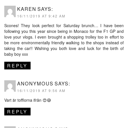
KAREN
SAYS:
16/11/2019 AT 9:42 AM
Scones! They look perfect for Saturday brunch… I have been
following you this year since being in Monaco for the F1 GP and
love your vlogs. I even brought a shopping trolley too in effort to
be more environmentally friendly walking to the shops instead of
taking the car!! Wishing you both love and luck for the birth of
baby boy xxx
REPLY
ANONYMOUS
SAYS:
16/11/2019 AT 9:56 AM
Vart är tofflorna ifrån 😍😅
REPLY