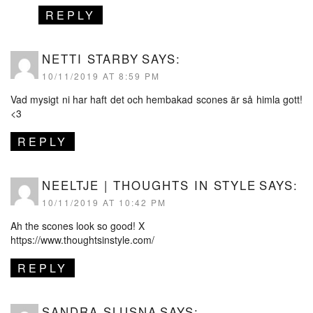
REPLY
NETTI STARBY
SAYS:
10/11/2019 AT 8:59 PM
Vad mysigt ni har haft det och hembakad scones är så himla gott!
<3
REPLY
NEELTJE | THOUGHTS IN STYLE
SAYS:
10/11/2019 AT 10:42 PM
Ah the scones look so good! X
https://www.thoughtsinstyle.com/
REPLY
SANDRA SLUSNA
SAYS: