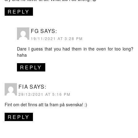
REPLY
FG
SAYS:
19/11/2021 AT 3:28 PM
Dare I guess that you had them in the oven for too long?
haha
REPLY
FIA
SAYS:
29/12/2021 AT 5:16 PM
Fint om det finns att ta fram på svenska! :)
REPLY