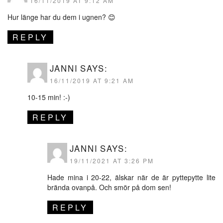
16/11/2019 AT 9:12 AM
Hur länge har du dem i ugnen? 😊
REPLY
JANNI
SAYS:
16/11/2019 AT 9:21 AM
10-15 min! :-)
REPLY
JANNI
SAYS:
19/11/2021 AT 3:26 PM
Hade mina i 20-22, älskar när de är pyttepytte lite
brända ovanpå. Och smör på dom sen!
REPLY