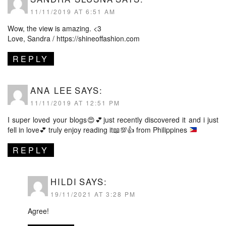
11/11/2019 AT 6:51 AM
Wow, the view is amazing. <3
Love, Sandra /
https://shineoffashion.com
REPLY
ANA LEE
SAYS:
11/11/2019 AT 12:51 PM
I super loved your blogs
😍
💕
just recently discovered it and i just
fell in love
💕
truly enjoy reading it
📖
💯
👍
from Philippines
REPLY
HILDI
SAYS:
19/11/2021 AT 3:28 PM
Agree!