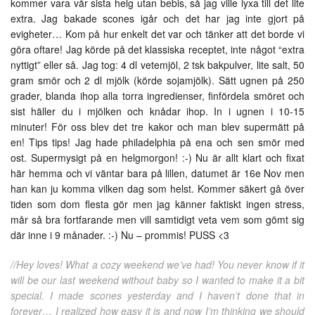
kommer vara vår sista helg utan bebis, så jag ville lyxa till det lite
extra. Jag bakade scones igår och det har jag inte gjort på
evigheter… Kom på hur enkelt det var och tänker att det borde vi
göra oftare! Jag körde på det klassiska receptet, inte något “extra
nyttigt” eller så. Jag tog: 4 dl vetemjöl, 2 tsk bakpulver, lite salt, 50
gram smör och 2 dl mjölk (körde sojamjölk). Sätt ugnen på 250
grader, blanda ihop alla torra ingredienser, finfördela smöret och
sist häller du i mjölken och knådar ihop. In i ugnen i 10-15
minuter! För oss blev det tre kakor och man blev supermätt på
en! Tips tips! Jag hade philadelphia på ena och sen smör med
ost. Supermysigt på en helgmorgon! :-) Nu är allt klart och fixat
här hemma och vi väntar bara på lillen, datumet är 16e Nov men
han kan ju komma vilken dag som helst. Kommer säkert gå över
tiden som dom flesta gör men jag känner faktiskt ingen stress,
mår så bra fortfarande men vill samtidigt veta vem som gömt sig
där inne i 9 månader. :-) Nu – prommis! PUSS <3
//Hey loves! What a cozy weekend we’ve had! You never know if it
will be our last weekend without baby so I wanted to make it a bit
special. I made scones yesterday and I haven’t done that in
forever… I realized how easy it is and now I’m thinking we should