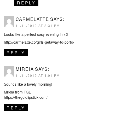
REPLY
CARMELATTE
SAYS:
11/11/2019 AT 2:31 PM
Looks like a perfect cosy evening in <3
http://carmelatte.co/girls-getaway-to-porto/
REPLY
MIREIA
SAYS:
11/11/2019 AT 4:01 PM
Sounds like a lovely morning!
Mireia from TGL
https://thegoldlipstick.com/
REPLY