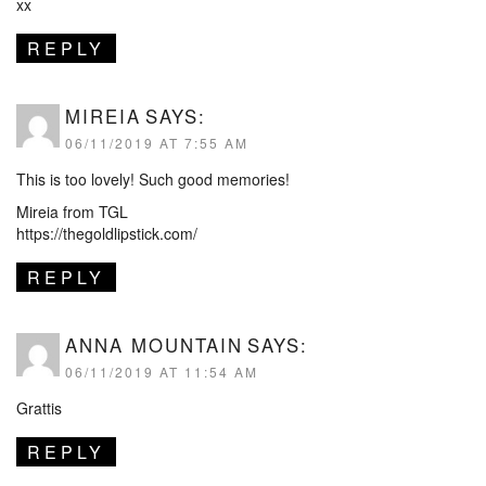
xx
REPLY
MIREIA
SAYS:
06/11/2019 AT 7:55 AM
This is too lovely! Such good memories!
Mireia from TGL
https://thegoldlipstick.com/
REPLY
ANNA MOUNTAIN
SAYS:
06/11/2019 AT 11:54 AM
Grattis
REPLY