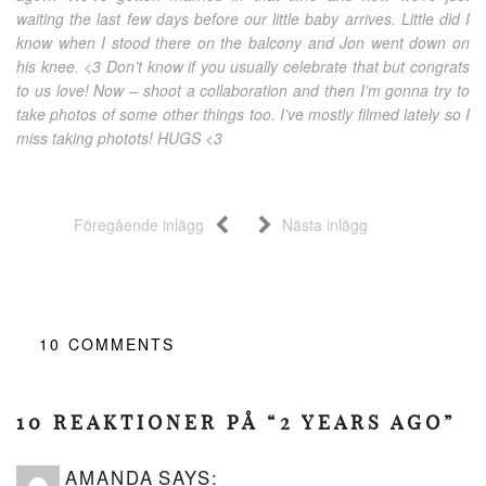
waiting the last few days before our little baby arrives. Little did I
know when I stood there on the balcony and Jon went down on
his knee. <3 Don’t know if you usually celebrate that but congrats
to us love! Now – shoot a collaboration and then I’m gonna try to
take photos of some other things too. I’ve mostly filmed lately so I
miss taking photots! HUGS <3
Föregående inlägg
Nästa inlägg
10
COMMENTS
10 REAKTIONER PÅ “2 YEARS AGO”
AMANDA
SAYS: