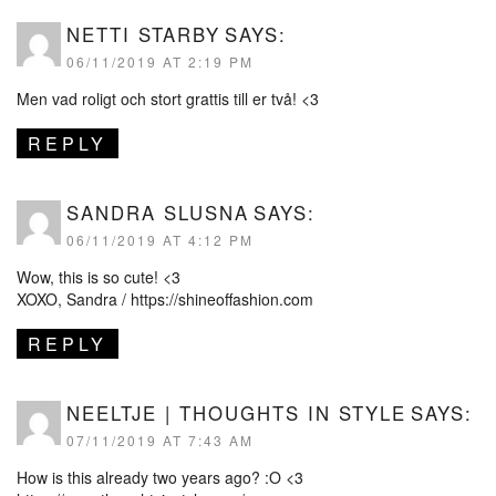
NETTI STARBY
SAYS:
06/11/2019 AT 2:19 PM
Men vad roligt och stort grattis till er två! <3
REPLY
SANDRA SLUSNA
SAYS:
06/11/2019 AT 4:12 PM
Wow, this is so cute! <3
XOXO, Sandra /
https://shineoffashion.com
REPLY
NEELTJE | THOUGHTS IN STYLE
SAYS:
07/11/2019 AT 7:43 AM
How is this already two years ago? :O <3