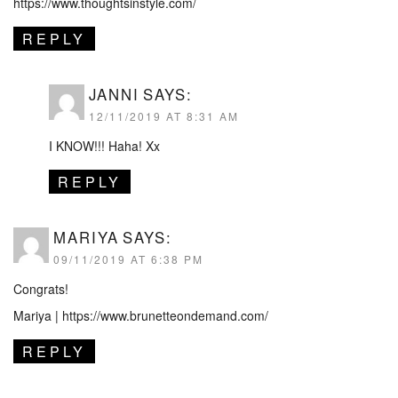
https://www.thoughtsinstyle.com/
REPLY
JANNI
SAYS:
12/11/2019 AT 8:31 AM
I KNOW!!! Haha! Xx
REPLY
MARIYA
SAYS:
09/11/2019 AT 6:38 PM
Congrats!
Mariya |
https://www.brunetteondemand.com/
REPLY