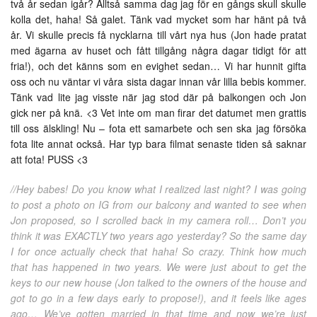
två år sedan igår? Alltså samma dag jag för en gångs skull skulle
kolla det, haha! Så galet. Tänk vad mycket som har hänt på två
år. Vi skulle precis få nycklarna till vårt nya hus (Jon hade pratat
med ägarna av huset och fått tillgång några dagar tidigt för att
fria!), och det känns som en evighet sedan… Vi har hunnit gifta
oss och nu väntar vi våra sista dagar innan vår lilla bebis kommer.
Tänk vad lite jag visste när jag stod där på balkongen och Jon
gick ner på knä. <3 Vet inte om man firar det datumet men grattis
till oss älskling! Nu – fota ett samarbete och sen ska jag försöka
fota lite annat också. Har typ bara filmat senaste tiden så saknar
att fota! PUSS <3
//Hey babes! Do you know what I realized last night? I was going
to post a photo on IG from our balcony and wanted to see when
Jon proposed, so I scrolled back in my camera roll… Don’t you
think it was EXACTLY two years ago yesterday? So the same day
I for once actually check that haha! So crazy. Think how much
that has happened in two years. We were just about to get the
keys to our new house (Jon talked to the owners of the house and
got to go in a few days early to propose!), and it feels like ages
ago… We’ve gotten married in that time and now we’re just