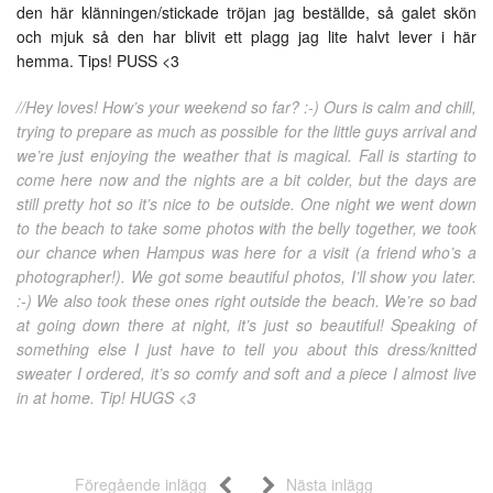
den här klänningen/stickade tröjan jag beställde, så galet skön
och mjuk så den har blivit ett plagg jag lite halvt lever i här
hemma. Tips! PUSS <3
//Hey loves! How’s your weekend so far? :-) Ours is calm and chill,
trying to prepare as much as possible for the little guys arrival and
we’re just enjoying the weather that is magical. Fall is starting to
come here now and the nights are a bit colder, but the days are
still pretty hot so it’s nice to be outside. One night we went down
to the beach to take some photos with the belly together, we took
our chance when Hampus was here for a visit (a friend who’s a
photographer!). We got some beautiful photos, I’ll show you later.
:-) We also took these ones right outside the beach. We’re so bad
at going down there at night, it’s just so beautiful! Speaking of
something else I just have to tell you about this dress/knitted
sweater I ordered, it’s so comfy and soft and a piece I almost live
in at home. Tip! HUGS <3
Föregående inlägg
Nästa inlägg