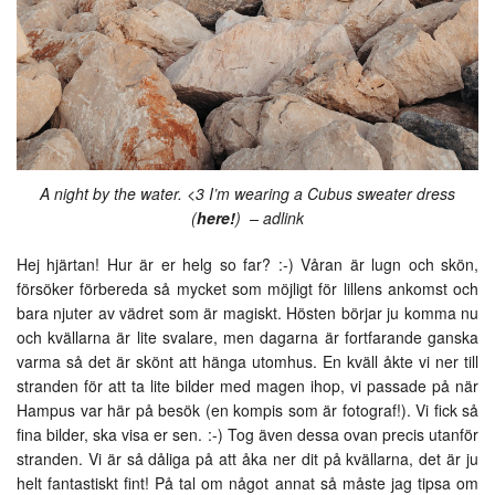
A night by the water. <3 I’m wearing a Cubus sweater dress
(
here!
) – adlink
Hej hjärtan! Hur är er helg so far? :-) Våran är lugn och skön,
försöker förbereda så mycket som möjligt för lillens ankomst och
bara njuter av vädret som är magiskt. Hösten börjar ju komma nu
och kvällarna är lite svalare, men dagarna är fortfarande ganska
varma så det är skönt att hänga utomhus. En kväll åkte vi ner till
stranden för att ta lite bilder med magen ihop, vi passade på när
Hampus var här på besök (en kompis som är fotograf!). Vi fick så
fina bilder, ska visa er sen. :-) Tog även dessa ovan precis utanför
stranden. Vi är så dåliga på att åka ner dit på kvällarna, det är ju
helt fantastiskt fint! På tal om något annat så måste jag tipsa om