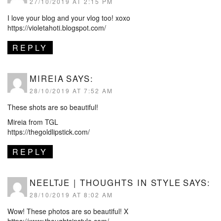
27/10/2019 AT 2:15 PM
I love your blog and your vlog too! xoxo
https://violetahoti.blogspot.com/
REPLY
MIREIA
SAYS:
28/10/2019 AT 7:52 AM
These shots are so beautiful!
Mireia from TGL
https://thegoldlipstick.com/
REPLY
NEELTJE | THOUGHTS IN STYLE
SAYS:
28/10/2019 AT 8:02 AM
Wow! These photos are so beautiful! X
https://www.thoughtsinstyle.com/