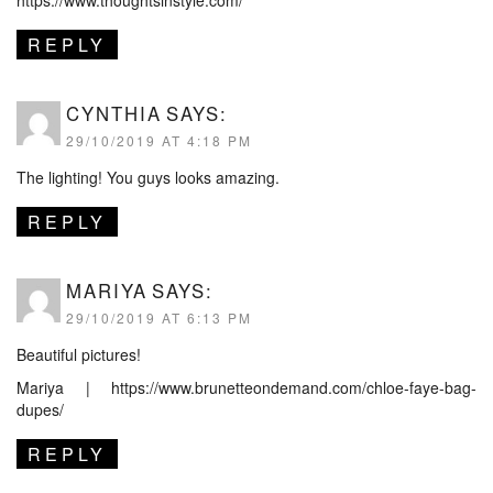
REPLY
CYNTHIA
SAYS:
29/10/2019 AT 4:18 PM
The lighting! You guys looks amazing.
REPLY
MARIYA
SAYS:
29/10/2019 AT 6:13 PM
Beautiful pictures!
Mariya |
https://www.brunetteondemand.com/chloe-faye-bag-
dupes/
REPLY