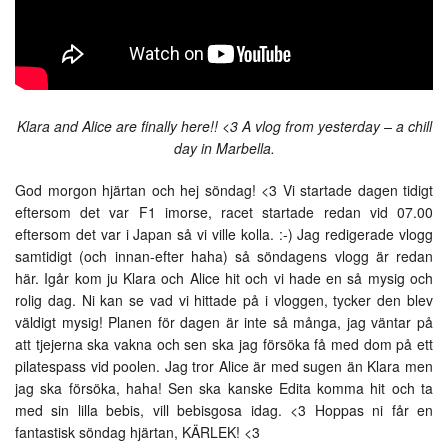
Klara and Alice are finally here!! <3 A vlog from yesterday – a chill
day in Marbella.
God morgon hjärtan och hej söndag! <3 Vi startade dagen tidigt
eftersom det var F1 imorse, racet startade redan vid 07.00
eftersom det var i Japan så vi ville kolla. :-) Jag redigerade vlogg
samtidigt (och innan-efter haha) så söndagens vlogg är redan
här. Igår kom ju Klara och Alice hit och vi hade en så mysig och
rolig dag. Ni kan se vad vi hittade på i vloggen, tycker den blev
väldigt mysig! Planen för dagen är inte så många, jag väntar på
att tjejerna ska vakna och sen ska jag försöka få med dom på ett
pilatespass vid poolen. Jag tror Alice är med sugen än Klara men
jag ska försöka, haha! Sen ska kanske Edita komma hit och ta
med sin lilla bebis, vill bebisgosa idag. <3 Hoppas ni får en
fantastisk söndag hjärtan, KÄRLEK! <3