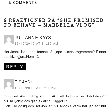
6
COMMENTS
6 REAKTIONER PÅ “SHE PROMISED
TO BEHAVE – MARBELLA VLOG”
JULIANNE
SAYS:
13/10/2019 AT 11:29 AM
Hei Janni! Kan man fortsatt få kjøpe pilatesprogrammet? Finner
det ikke igjen..Klem <3
REPLY
T
SAYS:
13/10/2019 AT 2:11 PM
Guuuuud vilken härlig vlogg. TACK att du jobbar med det du gör,
blir så lycklig och glad av allt du lägger ut!!
Och vad gosig och söt Jon är, blir alldeles varm när jag ser hur