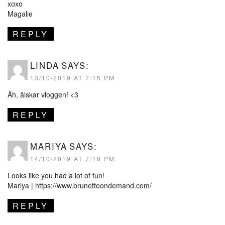
xoxo
Magalie
REPLY
LINDA
SAYS:
13/10/2019 AT 7:15 PM
Åh, älskar vloggen! <3
REPLY
MARIYA
SAYS:
14/10/2019 AT 7:18 PM
Looks like you had a lot of fun!
Mariya |
https://www.brunetteondemand.com/
REPLY