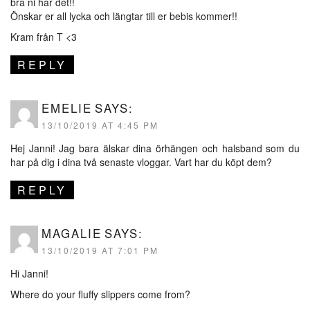
bra ni har det!!
Önskar er all lycka och längtar till er bebis kommer!!
Kram från T <3
REPLY
EMELIE
SAYS:
13/10/2019 AT 4:45 PM
Hej Janni! Jag bara älskar dina örhängen och halsband som du
har på dig i dina två senaste vloggar. Vart har du köpt dem?
REPLY
MAGALIE
SAYS:
13/10/2019 AT 7:01 PM
Hi Janni!
Where do your fluffy slippers come from?