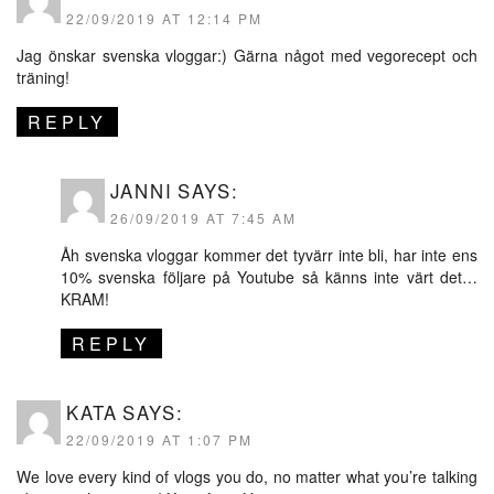
22/09/2019 AT 12:14 PM
Jag önskar svenska vloggar:) Gärna något med vegorecept och
träning!
REPLY
JANNI
SAYS:
26/09/2019 AT 7:45 AM
Åh svenska vloggar kommer det tyvärr inte bli, har inte ens
10% svenska följare på Youtube så känns inte värt det…
KRAM!
REPLY
KATA
SAYS:
22/09/2019 AT 1:07 PM
We love every kind of vlogs you do, no matter what you’re talking