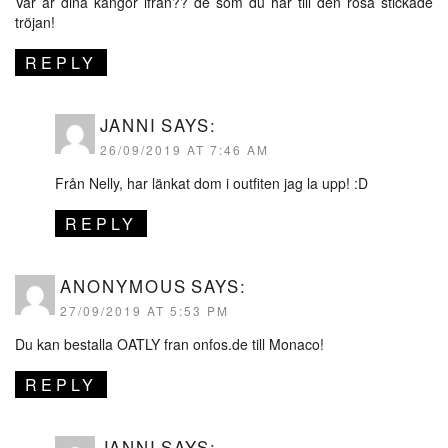
Var är dina kängor ifrån?? de som du har till den rosa stickade
tröjan!
REPLY
JANNI
SAYS:
26/09/2019 AT 7:46 AM
Från Nelly, har länkat dom i outfiten jag la upp! :D
REPLY
ANONYMOUS
SAYS:
27/09/2019 AT 5:53 PM
Du kan bestalla OATLY fran onfos.de till Monaco!
REPLY
JANNI
SAYS: