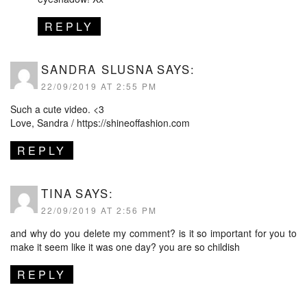
REPLY
SANDRA SLUSNA
SAYS:
22/09/2019 AT 2:55 PM
Such a cute video. <3
Love, Sandra /
https://shineoffashion.com
REPLY
TINA
SAYS:
22/09/2019 AT 2:56 PM
and why do you delete my comment? is it so important for you to
make it seem like it was one day? you are so childish
REPLY