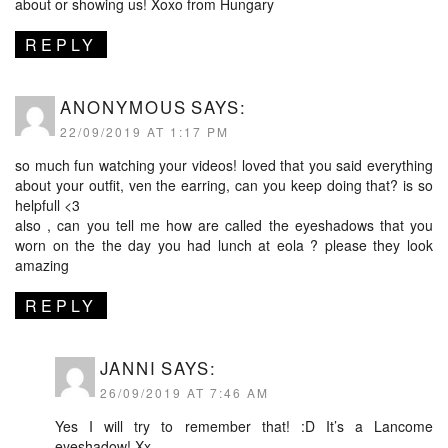
about or showing us! Xoxo from Hungary
REPLY
ANONYMOUS
SAYS:
22/09/2019 AT 1:17 PM
so much fun watching your videos! loved that you said everything
about your outfit, ven the earring, can you keep doing that? is so
helpfull <3
also , can you tell me how are called the eyeshadows that you
worn on the the day you had lunch at eola ? please they look
amazing
REPLY
JANNI
SAYS:
26/09/2019 AT 7:46 AM
Yes I will try to remember that! :D It’s a Lancome
eyeshadow! Xx