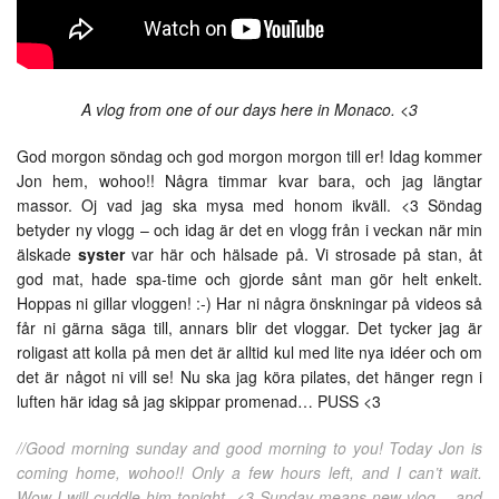
A vlog from one of our days here in Monaco. <3
God morgon söndag och god morgon morgon till er! Idag kommer
Jon hem, wohoo!! Några timmar kvar bara, och jag längtar
massor. Oj vad jag ska mysa med honom ikväll. <3 Söndag
betyder ny vlogg – och idag är det en vlogg från i veckan när min
älskade
syster
var här och hälsade på. Vi strosade på stan, åt
god mat, hade spa-time och gjorde sånt man gör helt enkelt.
Hoppas ni gillar vloggen! :-) Har ni några önskningar på videos så
får ni gärna säga till, annars blir det vloggar. Det tycker jag är
roligast att kolla på men det är alltid kul med lite nya idéer och om
det är något ni vill se! Nu ska jag köra pilates, det hänger regn i
luften här idag så jag skippar promenad… PUSS <3
//Good morning sunday and good morning to you! Today Jon is
coming home, wohoo!! Only a few hours left, and I can’t wait.
Wow I will cuddle him tonight. <3 Sunday means new vlog – and