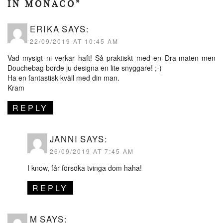
IN MONACO”
ERIKA
SAYS:
22/09/2019 AT 10:45 AM
Vad mysigt ni verkar haft! Så praktiskt med en Dra-maten men
Douchebag borde ju designa en lite snyggare! ;-)
Ha en fantastisk kväll med din man.
Kram
REPLY
JANNI
SAYS:
26/09/2019 AT 7:45 AM
I know, får försöka tvinga dom haha!
REPLY
M
SAYS: