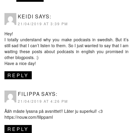
KEIDI
SAYS:
21/04/2019 AT 3:39 PM
Hey!
I totally understand why you make podcasts in swedish. But it’s
still sad that I can’t listen to them. So I just wanted to say that I am
waiting these posts about podcasts in english you promised in
other blogposts. :)
Have a nice day!
REPLY
FILIPPA
SAYS:
21/04/2019 AT 4:26 PM
Ååh måste lyssna på avsnittet!! Låter ju superkul! <3
https://nouw.com/filippaml
REPLY