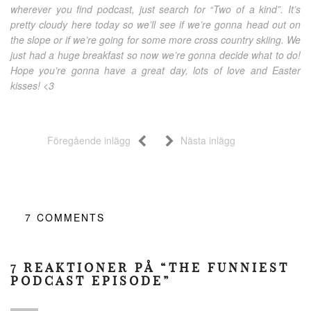
wherever you find podcast, just search for “Two of a kind”. It’s
pretty cloudy here today so we’ll see if we’re gonna head out on
the slope or if we’re going for some more cross country skiing. We
just had a huge breakfast so now we’re gonna decide what to do!
Hope you’re gonna have a great day, lots of love and Easter
kisses! <3
Föregående inlägg
Nästa inlägg
7
COMMENTS
7 REAKTIONER PÅ “THE FUNNIEST
PODCAST EPISODE”