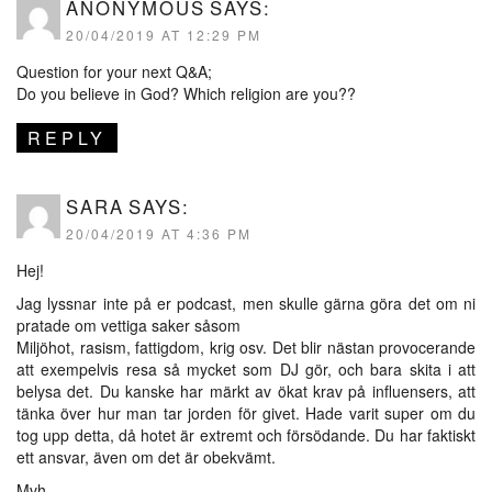
ANONYMOUS
SAYS:
20/04/2019 AT 12:29 PM
Question for your next Q&A;
Do you believe in God? Which religion are you??
REPLY
SARA
SAYS:
20/04/2019 AT 4:36 PM
Hej!
Jag lyssnar inte på er podcast, men skulle gärna göra det om ni
pratade om vettiga saker såsom
Miljöhot, rasism, fattigdom, krig osv. Det blir nästan provocerande
att exempelvis resa så mycket som DJ gör, och bara skita i att
belysa det. Du kanske har märkt av ökat krav på influensers, att
tänka över hur man tar jorden för givet. Hade varit super om du
tog upp detta, då hotet är extremt och försödande. Du har faktiskt
ett ansvar, även om det är obekvämt.
Mvh