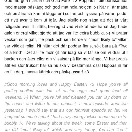
God morgon hjärtan och Glad Påsk! <3 Hoppas ni blir bortskämda
med massa påskägg och god mat hela helgen. :-) När ni är mätta
och belåtna så kan ni lägga er i soffan och lyssna på våran podd,
ett nytt avsnitt kom ut igår. Jag skulle nog säga att det är vårt
roligaste avsnitt hittills, herregud vad vi skrattade haha! Jag hade
galen energi vilket gjorde att jag var lite extra bubblig. ;-) Vi pratar
veckan som gått, lite påsk och sen körde vi “most likely to” vilket
var väldigt roligt. Ni hittar det där poddar finns, sök bara på “Two
of a kind”. Det är lite molnigt här idag så vi får se om vi drar ut i
backen och åker eller om vi satsar på lite mer längd. Vi har precis
ätit en stor frukost här så nu ska vi bestämma oss! Hoppas ni får
en fin dag, massa kärlek och påsk-pussar! <3
//Good morning loves and Happy Easter! <3 Hope you’re all
getting spoiled with lots of easter eggs and good food all
weekend. :-) When you’re full and pleased you can lay down on
the couch and listen to our podcast, a new episode went live
yesterday. I would say that it’s our funniest episode so far, we
laughed so much haha! I had crazy energy which made me extra
bubbly. ;-) We’re talking about the week, some Easter and then
we did “most likely to” which was very funny. You can find it