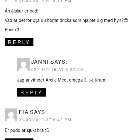
28/03/2019 AT 2:18 PM
Åh älskar er pod!!
Vad är det för olja du börjat dricka som hjälpte dig med hyn?😍
Puss<3
REPLY
JANNI
SAYS:
02/04/2019 AT 8:22 AM
Jag använder Arctic Med, omega 3. :-) Kram!
REPLY
FIA
SAYS:
28/03/2019 AT 8:42 PM
Er podd är sjukt bra :D