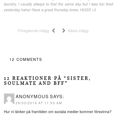
laundry, I usually always to that the same day but I was too tired
yesterday haha! Have a great thursday loves, HUGS <3
Föregående inlägg
Nästa inlägg
12
COMMENTS
12 REAKTIONER PÅ “SISTER,
SOULMATE AND BFF”
ANONYMOUS
SAYS:
28/03/2019 AT 11:53 AM
Hur ni tänker på framtiden om sociala medier kommer försvinna?