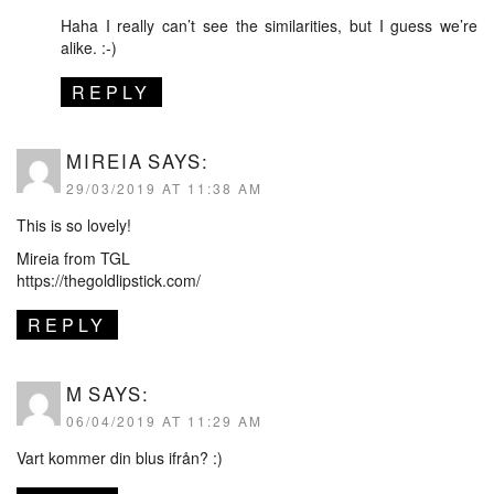
Haha I really can’t see the similarities, but I guess we’re
alike. :-)
REPLY
MIREIA
SAYS:
29/03/2019 AT 11:38 AM
This is so lovely!
Mireia from TGL
https://thegoldlipstick.com/
REPLY
M
SAYS:
06/04/2019 AT 11:29 AM
Vart kommer din blus ifrån? :)