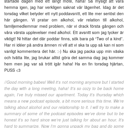
startade dagen med ett långt möte, haha! Så mysigt att vara
hemma igen, jag har verkligen saknat vår lägenhet. Idag är det
torsdag vilket betyder ett nytt poddavsnitt, ett lite mer seriöst den
här gången. Vi pratar om alkohol, vår relation till alkohol,
familjemedlemmar med problem, när vi drack första gången och
våra värsta upplevelser med alkohol. Ett avsnitt som jag tycker är
viktigt! Ni hittar det där poddar finns, sök bara på “Two of a kind”.
Har ni idéer på andra ämnen ni vill att vi ska ta upp så kan ni som
vanligt kommentera det här. :-) Nu ska jag packa upp min väska
och tvätta lite, jag brukar alltid göra det samma dag jag kommer
hem men jag var så trött igår haha! Ha en fin torsdag hjärtan,
PUSS <3
//Good morning babes! Well it’s not morning anymore but I started
the day with a long meeting, haha! It’s so cozy to be back home
again, I’ve truly missed our apartment. Today it’s thursday which
means a new podcast episode, a bit more serious this time. We’re
talking about alcohol and our relationship to it. I will try to make a
summary of some of the podcast episodes we’ve done but to be
honest it’s so hard since we’re just talking for about an hour. It’s
hard to summarize. Now I’m gonna unpack my bag and do some