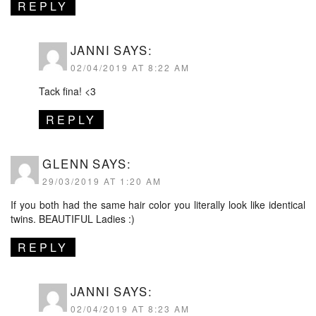
REPLY
JANNI
SAYS:
02/04/2019 AT 8:22 AM
Tack fina! <3
REPLY
GLENN
SAYS:
29/03/2019 AT 1:20 AM
If you both had the same hair color you literally look like identical
twins. BEAUTIFUL Ladies :)
REPLY
JANNI
SAYS:
02/04/2019 AT 8:23 AM