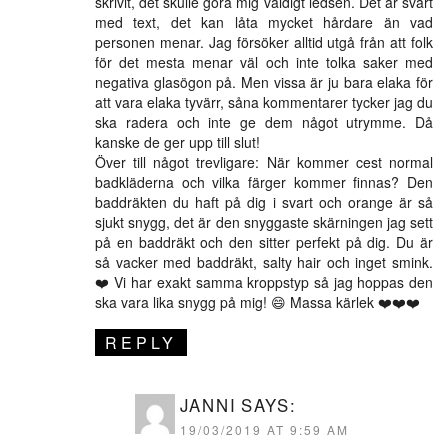
skrivit, det skulle göra mig väldigt ledsen. Det är svårt
med text, det kan låta mycket hårdare än vad
personen menar. Jag försöker alltid utgå från att folk
för det mesta menar väl och inte tolka saker med
negativa glasögon på. Men vissa är ju bara elaka för
att vara elaka tyvärr, såna kommentarer tycker jag du
ska radera och inte ge dem något utrymme. Då
kanske de ger upp till slut!
Över till något trevligare: När kommer cest normal
badkläderna och vilka färger kommer finnas? Den
baddräkten du haft på dig i svart och orange är så
sjukt snygg, det är den snyggaste skärningen jag sett
på en baddräkt och den sitter perfekt på dig. Du är
så vacker med baddräkt, salty hair och inget smink.
❤️ Vi har exakt samma kroppstyp så jag hoppas den
ska vara lika snygg på mig! 😄 Massa kärlek ❤️❤️❤️
REPLY
JANNI
SAYS:
19/03/2019 AT 9:59 AM