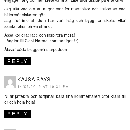
engagemang och hur kreativa ni är. Liite avundssjuk på erat driv!
Jag slår vad om att ni gör mer för människor och miljön än vad
bittermänniskorna gör.
Jag tror inte att dom har varit iväg och byggt en skola. Eller
samlat plast på en strand.
Asså kör erat race och inspirera mera!
Längtar till C’est Normal kommer igen! :)
Älskar både bloggen/insta/podden
REPLY
KAJSA
SAYS:
14/03/2019 AT 10:34 PM
Ni är jättebra och förtjänar bara fina kommentarer! Stor kram till
er och heja heja!
REPLY