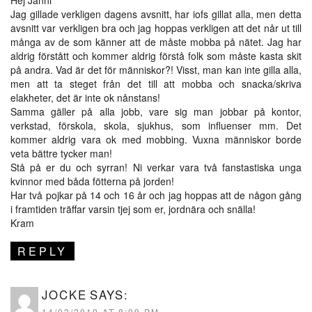
Hej Janni
Jag gillade verkligen dagens avsnitt, har iofs gillat alla, men detta
avsnitt var verkligen bra och jag hoppas verkligen att det når ut till
många av de som känner att de måste mobba på nätet. Jag har
aldrig förstått och kommer aldrig förstå folk som måste kasta skit
på andra. Vad är det för människor?! Visst, man kan inte gilla alla,
men att ta steget från det till att mobba och snacka/skriva
elakheter, det är inte ok nånstans!
Samma gäller på alla jobb, vare sig man jobbar på kontor,
verkstad, förskola, skola, sjukhus, som influenser mm. Det
kommer aldrig vara ok med mobbing. Vuxna människor borde
veta bättre tycker man!
Stå på er du och syrran! Ni verkar vara två fanstastiska unga
kvinnor med båda fötterna på jorden!
Har två pojkar på 14 och 16 år och jag hoppas att de någon gång
i framtiden träffar varsin tjej som er, jordnära och snälla!
Kram
REPLY
JOCKE
SAYS:
14/03/2019 AT 8:09 PM