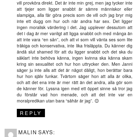
vill provköra direkt. Det är inte min grej, men jag tycker inte
att tjejer som ligger snabbt är sämre människor eller
slampiga, alla får göra precis som de vill och jag bryr mig
inte ett dugg om hur och när andra har sex. Det ligger
ingen moralisk värdering i det. Jag upplever dessutom att
det i dag är mer vanligt att ligga snabbt och med många än
att inte vara “en sån”, och att vi som vill vänta ses som lite
tråkiga och konservativa, inte lika frisläppta. Du känner dig
ändå slut shamed för att du ligger snabbt och det ska du
såklart inte behöva känna, ingen kvinna ska känna skam
kring sin sexualitet och hur hon uttrycker den. Men Janni
säger ju inte alls att det är något dåligt, hon berättar bara
hur hon själv funkar. Tvärtom säger hon att alla är olika,
och att det ena inte är mer rätt än det andra, alla gör som
de känner för. Lyssna igen med ett öppet sinne så tror jag
du förstår vad hon menade, och att det inte var en
moralpredikan utan bara “såhär är jag”. 😊
REPLY
MALIN
SAYS: