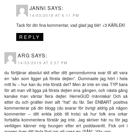
JANNI
SAYS:
14/03/2019 AT 6:11 PM
Tack för din fina kommentar, vad glad jag blir! <3 KÄRLEK!
REPLY
ARG
SAYS:
14/03/2019 AT 3:57 PM
du förtjänar absolut skit efter ditt genomdumma svar till att vara
en “sån som ligger på första dejten”. Dummaste jag hört i hela
mitt liv – hur kan du inte förstå det? Men är inte en viss TYP bara
för att man vill ligga på första dejten ena gången, och nästa gång
kanske man väntar flera dejter. HerreGUD människa! Och så
sitter du och gnäller över allt “hat” du får. Ser ENBART positiva
kommenterar på din blogg (du svarar för övrigt aldrig på någon
kommenter – ditt enkla jobb till trots) så hur folk ens orkar
fortsätta kommentera förstår jag inte. Jag skriver här nu för jag
verkligen känner mig tvungen efter ert poddavsnitt. Fick ont i
magen över ditt jävla that om att vaea en “SÅN”. Väx upp.