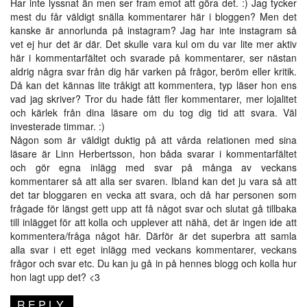
Har inte lyssnat än men ser fram emot att göra det. :) Jag tycker
mest du får väldigt snälla kommentarer här i bloggen? Men det
kanske är annorlunda på instagram? Jag har inte instagram så
vet ej hur det är där. Det skulle vara kul om du var lite mer aktiv
här i kommentarfältet och svarade på kommentarer, ser nästan
aldrig några svar från dig här varken på frågor, beröm eller kritik.
Då kan det kännas lite tråkigt att kommentera, typ läser hon ens
vad jag skriver? Tror du hade fått fler kommentarer, mer lojalitet
och kärlek från dina läsare om du tog dig tid att svara. Väl
investerade timmar. :)
Någon som är väldigt duktig på att vårda relationen med sina
läsare är Linn Herbertsson, hon båda svarar i kommentarfältet
och gör egna inlägg med svar på många av veckans
kommentarer så att alla ser svaren. Ibland kan det ju vara så att
det tar bloggaren en vecka att svara, och då har personen som
frågade för längst gett upp att få något svar och slutat gå tillbaka
till inlägget för att kolla och upplever att nähä, det är ingen ide att
kommentera/fråga något här. Därför är det superbra att samla
alla svar i ett eget inlägg med veckans kommentarer, veckans
frågor och svar etc. Du kan ju gå in på hennes blogg och kolla hur
hon lagt upp det? <3
REPLY