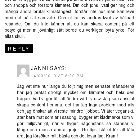
och shoppa och förstöra klimatet. Din och jons livstil ger mig och
många andra brutal klimatångest- förstår inte hur man kan leve
med det på sitt samvete. Och ni tar av andras kvot av hållbart
resande. Om du inte känner att du kan skapa content på ett
betydligt mer miljövänligt sätt borde du verkligen byta yrke. För
allas skull.
REPLY
JANNI
SAYS:
14/03/2019 AT 6:20 PM
Jag vet inte hur länge du följt mig men senaste månaderna
har jag pratat otroligt mycket om klimatet och hela den
frågan. Vad vi gör för att ändra vårt liv osv. Jag kan absolut
skapa content hemma, det har jag inga problem med alls
och jag önskar att vi reste mindre i jobbet. Vi äter veganskt,
äter bara mat som är i säsong, bygger ett klädmärke som vi
gör miljövänligt, när vi flyger någonstans så stannar vi
länge och massa andra grejer. Ge tips istället för att låta
arg, jag försöker mitt bästa och det lovar jag. Kram!