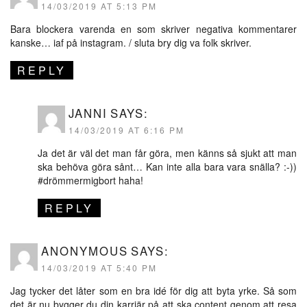
14/03/2019 AT 5:13 PM
Bara blockera varenda en som skriver negativa kommentarer
kanske… iaf på instagram. / sluta bry dig va folk skriver.
REPLY
JANNI
SAYS:
14/03/2019 AT 6:16 PM
Ja det är väl det man får göra, men känns så sjukt att man
ska behöva göra sånt… Kan inte alla bara vara snälla? :-))
#drömmermigbort haha!
REPLY
ANONYMOUS
SAYS:
14/03/2019 AT 5:40 PM
Jag tycker det låter som en bra idé för dig att byta yrke. Så som
det är nu bygger du din karriär på att ska content genom att resa