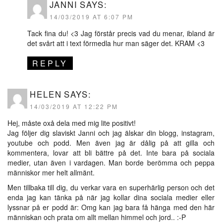
JANNI
SAYS:
14/03/2019 AT 6:07 PM
Tack fina du! <3 Jag förstår precis vad du menar, ibland är
det svårt att i text förmedla hur man säger det. KRAM <3
REPLY
HELEN
SAYS:
14/03/2019 AT 12:22 PM
Hej, måste oxå dela med mig lite positivt!
Jag följer dig slaviskt Janni och jag älskar din blogg, instagram,
youtube och podd. Men även jag är dålig på att gilla och
kommentera, lovar att bli bättre på det. Inte bara på sociala
medier, utan även i vardagen. Man borde berömma och peppa
människor mer helt allmänt.
Men tillbaka till dig, du verkar vara en superhärlig person och det
enda jag kan tänka på när jag kollar dina sociala medier eller
lyssnar på er podd är: Omg kan jag bara få hänga med den här
människan och prata om allt mellan himmel och jord.. :-P