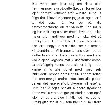
ikke virker som bryr seg om klima eller
fremmer noen syn på dette (Legger likevel ikke
igjen negtive kommentarer – bare slutter å
følge de). Likevel skjønner jeg jo at ingen tør å
ta det opp, når jeg ser på alle
hatkommentarene du får på dette. Jeg må si
jeg blir skikkelig trist av dette. Hvis man alltid
møter alle handlinger med hat, skal det så
utrolig mye til for at folk vil endre holdninge
sine eller begynne å snakke mer om temaet
klimaendringer. Vi trenger at alle gjør noe og
støtter hverandre!! Dere gjør jo til og med noe,
ved å spise vegansk mat + klesmerket deres!
Ja selvfølgelig kunne dere sluttet å fly – det
kunne vi jo alle sluttet med, meg selv
innkludert. Jobben deres er slik at dere reiser
mer enn mange andre, men som alle jobber
gir en det leserene/forbrukerene vil lese/ha.
Dere har jo også begynt å endre flyvanene
deres ved å være lenger på steder, som også
igjen er et bra steg i riktig retning. Jeg er
utrolig glad for at du, som når ut til så utrolig