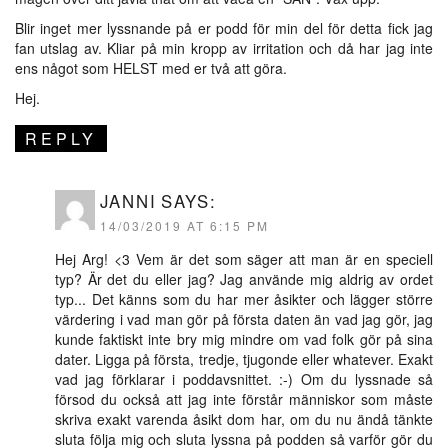
Blir inget mer lyssnande på er podd för min del för detta fick jag
fan utslag av. Kliar på min kropp av irritation och då har jag inte
ens något som HELST med er två att göra.
Hej.
REPLY
JANNI
SAYS:
14/03/2019 AT 6:15 PM
Hej Arg! <3 Vem är det som säger att man är en speciell
typ? Är det du eller jag? Jag använde mig aldrig av ordet
typ... Det känns som du har mer åsikter och lägger större
värdering i vad man gör på första daten än vad jag gör, jag
kunde faktiskt inte bry mig mindre om vad folk gör på sina
dater. Ligga på första, tredje, tjugonde eller whatever. Exakt
vad jag förklarar i poddavsnittet. :-) Om du lyssnade så
försod du också att jag inte förstår människor som måste
skriva exakt varenda åsikt dom har, om du nu ändå tänkte
sluta följa mig och sluta lyssna på podden så varför gör du