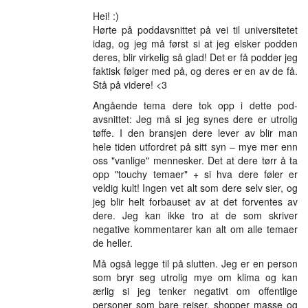
Hei! :)
Hørte på poddavsnittet på vei til universitetet
idag, og jeg må først si at jeg elsker podden
deres, blir virkelig så glad! Det er få podder jeg
faktisk følger med på, og deres er en av de få.
Stå på videre! <3
Angående tema dere tok opp i dette pod-
avsnittet: Jeg må si jeg synes dere er utrolig
tøffe. I den bransjen dere lever av blir man
hele tiden utfordret på sitt syn – mye mer enn
oss "vanlige" mennesker. Det at dere tørr å ta
opp "touchy temaer" + si hva dere føler er
veldig kult! Ingen vet alt som dere selv sier, og
jeg blir helt forbauset av at det forventes av
dere. Jeg kan ikke tro at de som skriver
negative kommentarer kan alt om alle temaer
de heller.
Må også legge til på slutten. Jeg er en person
som bryr seg utrolig mye om klima og kan
ærlig si jeg tenker negativt om offentlige
personer som bare reiser, shopper masse og