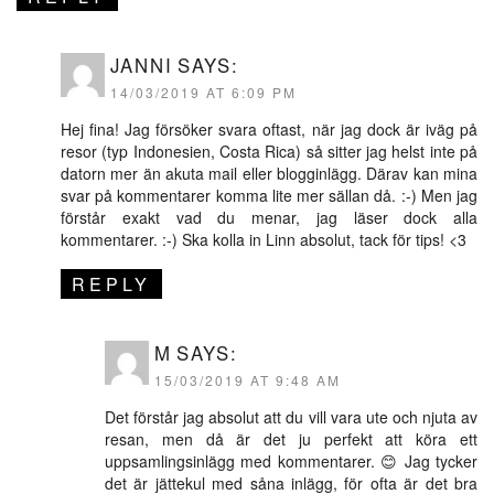
JANNI
SAYS:
14/03/2019 AT 6:09 PM
Hej fina! Jag försöker svara oftast, när jag dock är iväg på
resor (typ Indonesien, Costa Rica) så sitter jag helst inte på
datorn mer än akuta mail eller blogginlägg. Därav kan mina
svar på kommentarer komma lite mer sällan då. :-) Men jag
förstår exakt vad du menar, jag läser dock alla
kommentarer. :-) Ska kolla in Linn absolut, tack för tips! <3
REPLY
M
SAYS:
15/03/2019 AT 9:48 AM
Det förstår jag absolut att du vill vara ute och njuta av
resan, men då är det ju perfekt att köra ett
uppsamlingsinlägg med kommentarer. 😊 Jag tycker
det är jättekul med såna inlägg, för ofta är det bra