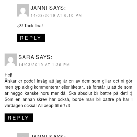
JANNI
SAYS:
14/03/2019 AT 6:10 PM
<3! Tack fina!
REPLY
SARA
SAYS:
14/03/2019 AT 1:36 PM
Hej!
Älskar er podd! Insåg att jag är en av dem som gillar det ni gör
men typ aldrig kommenterar eller like:ar.. så förstår ju att de som
är neggo kanske hörs mer då. Ska absolut bli bättre på det! :)
Som en annan skrev här också, borde man bli bättre på här i
vardagen också! All pepp till er!<3
REPLY
JANNI
SAYS: