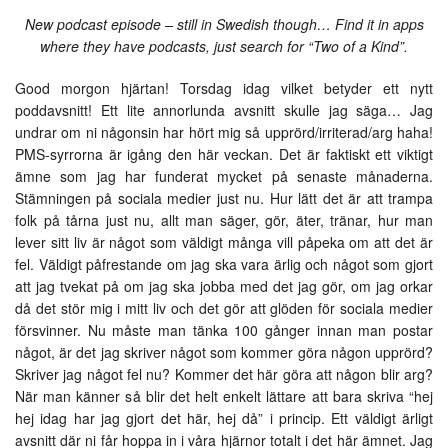
New podcast episode – still in Swedish though… Find it in apps
where they have podcasts, just search for “Two of a Kind”.
Good morgon hjärtan! Torsdag idag vilket betyder ett nytt
poddavsnitt! Ett lite annorlunda avsnitt skulle jag säga… Jag
undrar om ni någonsin har hört mig så upprörd/irriterad/arg haha!
PMS-syrrorna är igång den här veckan. Det är faktiskt ett viktigt
ämne som jag har funderat mycket på senaste månaderna.
Stämningen på sociala medier just nu. Hur lätt det är att trampa
folk på tårna just nu, allt man säger, gör, äter, tränar, hur man
lever sitt liv är något som väldigt många vill påpeka om att det är
fel. Väldigt påfrestande om jag ska vara ärlig och något som gjort
att jag tvekat på om jag ska jobba med det jag gör, om jag orkar
då det stör mig i mitt liv och det gör att glöden för sociala medier
försvinner. Nu måste man tänka 100 gånger innan man postar
något, är det jag skriver något som kommer göra någon upprörd?
Skriver jag något fel nu? Kommer det här göra att någon blir arg?
När man känner så blir det helt enkelt lättare att bara skriva “hej
hej idag har jag gjort det här, hej då” i princip. Ett väldigt ärligt
avsnitt där ni får hoppa in i våra hjärnor totalt i det här ämnet. Jag