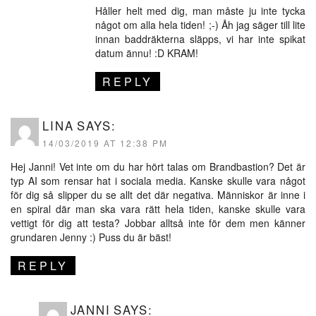
Håller helt med dig, man måste ju inte tycka
något om alla hela tiden! ;-) Åh jag säger till lite
innan baddräkterna släpps, vi har inte spikat
datum ännu! :D KRAM!
REPLY
LINA
SAYS:
14/03/2019 AT 12:38 PM
Hej Janni! Vet inte om du har hört talas om Brandbastion? Det är
typ AI som rensar hat i sociala media. Kanske skulle vara något
för dig så slipper du se allt det där negativa. Människor är inne i
en spiral där man ska vara rätt hela tiden, kanske skulle vara
vettigt för dig att testa? Jobbar alltså inte för dem men känner
grundaren Jenny :) Puss du är bäst!
REPLY
JANNI
SAYS: