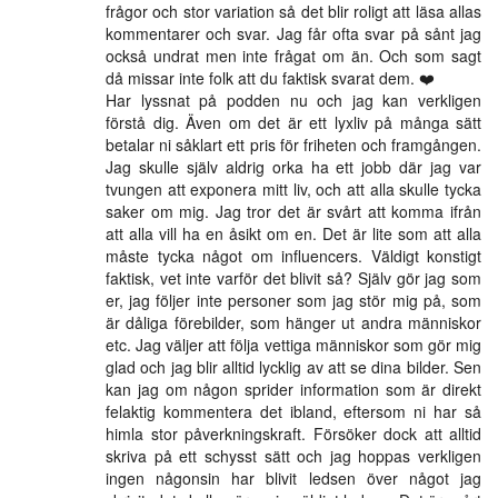
frågor och stor variation så det blir roligt att läsa allas
kommentarer och svar. Jag får ofta svar på sånt jag
också undrat men inte frågat om än. Och som sagt
då missar inte folk att du faktisk svarat dem. ❤️
Har lyssnat på podden nu och jag kan verkligen
förstå dig. Även om det är ett lyxliv på många sätt
betalar ni såklart ett pris för friheten och framgången.
Jag skulle själv aldrig orka ha ett jobb där jag var
tvungen att exponera mitt liv, och att alla skulle tycka
saker om mig. Jag tror det är svårt att komma ifrån
att alla vill ha en åsikt om en. Det är lite som att alla
måste tycka något om influencers. Väldigt konstigt
faktisk, vet inte varför det blivit så? Själv gör jag som
er, jag följer inte personer som jag stör mig på, som
är dåliga förebilder, som hänger ut andra människor
etc. Jag väljer att följa vettiga människor som gör mig
glad och jag blir alltid lycklig av att se dina bilder. Sen
kan jag om någon sprider information som är direkt
felaktig kommentera det ibland, eftersom ni har så
himla stor påverkningskraft. Försöker dock att alltid
skriva på ett schysst sätt och jag hoppas verkligen
ingen någonsin har blivit ledsen över något jag