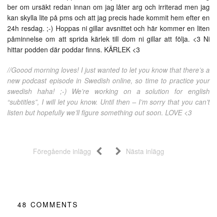
ber om ursäkt redan innan om jag låter arg och irriterad men jag
kan skylla lite på pms och att jag precis hade kommit hem efter en
24h resdag. ;-) Hoppas ni gillar avsnittet och här kommer en liten
påminnelse om att sprida kärlek till dom ni gillar att följa. <3 Ni
hittar podden där poddar finns. KÄRLEK <3
//Goood morning loves! I just wanted to let you know that there’s a
new podcast episode in Swedish online, so time to practice your
swedish haha! ;-) We’re working on a solution for english
“subtitles”, I will let you know. Until then – I’m sorry that you can’t
listen but hopefully we’ll figure something out soon. LOVE <3
Föregående inlägg
Nästa inlägg
48
COMMENTS