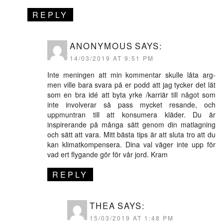
REPLY
ANONYMOUS
SAYS:
14/03/2019 AT 9:51 PM
Inte meningen att min kommentar skulle låta arg-
men ville bara svara på er podd att jag tycker det lät
som en bra idé att byta yrke /karriär till något som
inte involverar så pass mycket resande, och
uppmuntran till att konsumera kläder. Du är
inspirerande på många sätt genom din matlagning
och sätt att vara. Mitt bästa tips är att sluta tro att du
kan klimatkompensera. Dina val väger inte upp för
vad ert flygande gör för vår jord. Kram
REPLY
THEA
SAYS:
15/03/2019 AT 1:48 PM