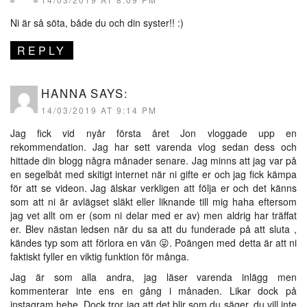
Ni är så söta, både du och din syster!! :)
REPLY
HANNA
SAYS:
14/03/2019 AT 9:14 PM
Jag fick vid nyår första året Jon vloggade upp en
rekommendation. Jag har sett varenda vlog sedan dess och
hittade din blogg några månader senare. Jag minns att jag var på
en segelbåt med skitigt internet när ni gifte er och jag fick kämpa
för att se videon. Jag älskar verkligen att följa er och det känns
som att ni är avlägset släkt eller liknande till mig haha eftersom
jag vet allt om er (som ni delar med er av) men aldrig har träffat
er. Blev nästan ledsen när du sa att du funderade på att sluta ,
kändes typ som att förlora en vän 😜. Poängen med detta är att ni
faktiskt fyller en viktig funktion för många.
Jag är som alla andra, jag läser varenda inlägg men
kommenterar inte ens en gång i månaden. Likar dock på
instagram hehe. Dock tror jag att det blir som du säger, du vill inte