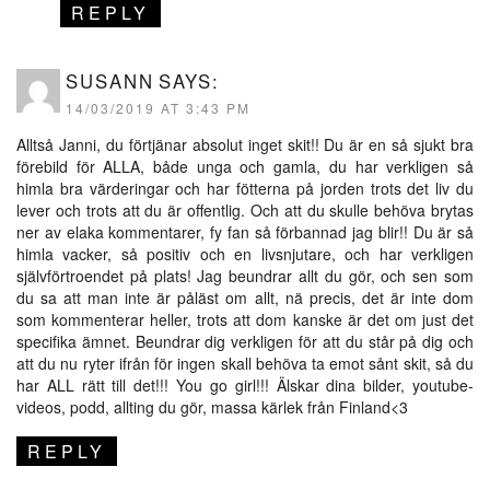
REPLY
SUSANN
SAYS:
14/03/2019 AT 3:43 PM
Alltså Janni, du förtjänar absolut inget skit!! Du är en så sjukt bra
förebild för ALLA, både unga och gamla, du har verkligen så
himla bra värderingar och har fötterna på jorden trots det liv du
lever och trots att du är offentlig. Och att du skulle behöva brytas
ner av elaka kommentarer, fy fan så förbannad jag blir!! Du är så
himla vacker, så positiv och en livsnjutare, och har verkligen
självförtroendet på plats! Jag beundrar allt du gör, och sen som
du sa att man inte är påläst om allt, nä precis, det är inte dom
som kommenterar heller, trots att dom kanske är det om just det
specifika ämnet. Beundrar dig verkligen för att du står på dig och
att du nu ryter ifrån för ingen skall behöva ta emot sånt skit, så du
har ALL rätt till det!!! You go girl!!! Älskar dina bilder, youtube-
videos, podd, allting du gör, massa kärlek från Finland<3
REPLY