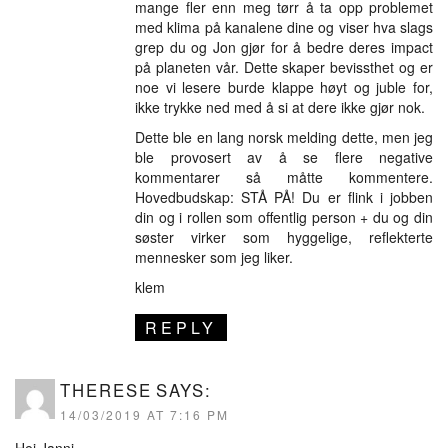
mange fler enn meg tørr å ta opp problemet
med klima på kanalene dine og viser hva slags
grep du og Jon gjør for å bedre deres impact
på planeten vår. Dette skaper bevissthet og er
noe vi lesere burde klappe høyt og juble for,
ikke trykke ned med å si at dere ikke gjør nok.
Dette ble en lang norsk melding dette, men jeg
ble provosert av å se flere negative
kommentarer så måtte kommentere.
Hovedbudskap: STÅ PÅ! Du er flink i jobben
din og i rollen som offentlig person + du og din
søster virker som hyggelige, reflekterte
mennesker som jeg liker.
klem
REPLY
THERESE
SAYS:
14/03/2019 AT 7:16 PM