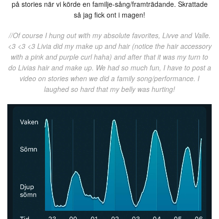
på stories när vi körde en familje-sång/framträdande. Skrattade
så jag fick ont i magen!
//Of course I hung out with my absolute favorites, Livve and Valle.
<3 <3 <3 Livia did my make up and hair (notice the hair accessory
with a pink and purple curl haha) and after that it was my turn to
do Livias hair and make up. We had so much fun, I have to post a
video on stories when we did a family song/performance. I
laughed so hard that my belly was hurting!