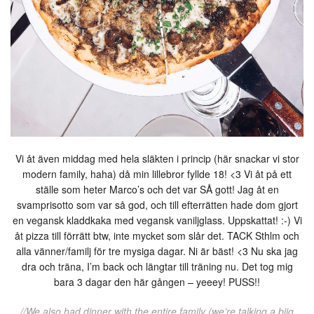
Vi åt även middag med hela släkten i princip (här snackar vi stor
modern family, haha) då min lillebror fyllde 18! <3 Vi åt på ett
ställe som heter Marco’s och det var SÅ gott! Jag åt en
svamprisotto som var så god, och till efterrätten hade dom gjort
en vegansk kladdkaka med vegansk vaniljglass. Uppskattat! :-) Vi
åt pizza till förrätt btw, inte mycket som slår det. TACK Sthlm och
alla vänner/familj för tre mysiga dagar. Ni är bäst! <3 Nu ska jag
dra och träna, I’m back och längtar till träning nu. Det tog mig
bara 3 dagar den här gången – yeeey! PUSS!!
//We also had dinner with the entire family (we’re talking a biig