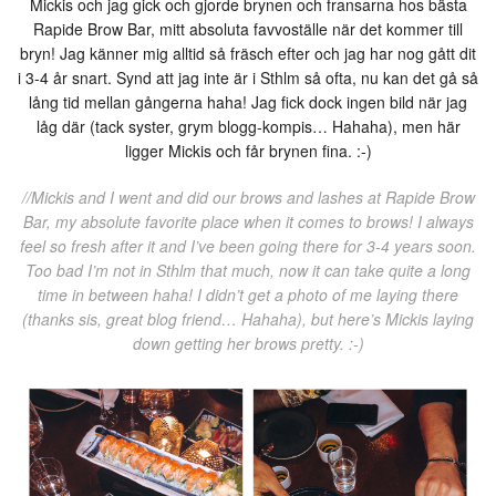
Mickis och jag gick och gjorde brynen och fransarna hos bästa
Rapide Brow Bar, mitt absoluta favvoställe när det kommer till
bryn! Jag känner mig alltid så fräsch efter och jag har nog gått dit
i 3-4 år snart. Synd att jag inte är i Sthlm så ofta, nu kan det gå så
lång tid mellan gångerna haha! Jag fick dock ingen bild när jag
låg där (tack syster, grym blogg-kompis… Hahaha), men här
ligger Mickis och får brynen fina. :-)
//Mickis and I went and did our brows and lashes at Rapide Brow
Bar, my absolute favorite place when it comes to brows! I always
feel so fresh after it and I’ve been going there for 3-4 years soon.
Too bad I’m not in Sthlm that much, now it can take quite a long
time in between haha! I didn’t get a photo of me laying there
(thanks sis, great blog friend… Hahaha), but here’s Mickis laying
down getting her brows pretty. :-)