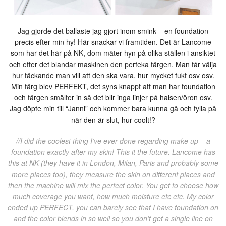
Jag gjorde det ballaste jag gjort inom smink – en foundation
precis efter min hy! Här snackar vi framtiden. Det är Lancome
som har det här på NK, dom mäter hyn på olika ställen i ansiktet
och efter det blandar maskinen den perfeka färgen. Man får välja
hur täckande man vill att den ska vara, hur mycket fukt osv osv.
Min färg blev PERFEKT, det syns knappt att man har foundation
och färgen smälter in så det blir inga linjer på halsen/öron osv.
Jag döpte min till “Janni” och kommer bara kunna gå och fylla på
när den är slut, hur coolt!?
//I did the coolest thing I’ve ever done regarding make up – a
foundation exactly after my skin! This it the future. Lancome has
this at NK (they have it in London, Milan, Paris and probably some
more places too), they measure the skin on different places and
then the machine will mix the perfect color. You get to choose how
much coverage you want, how much moisture etc etc. My color
ended up PERFECT, you can barely see that I have foundation on
and the color blends in so well so you don’t get a single line on