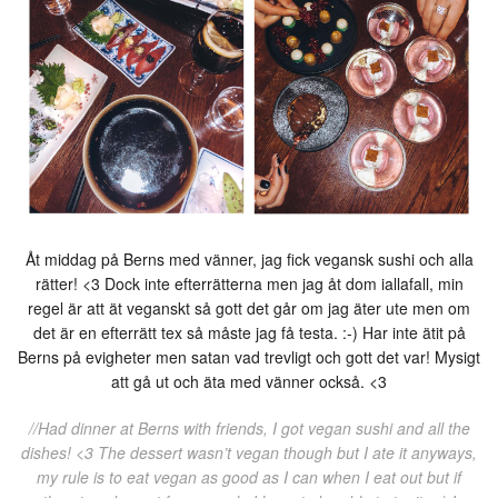
Åt middag på Berns med vänner, jag fick vegansk sushi och alla
rätter! <3 Dock inte efterrätterna men jag åt dom iallafall, min
regel är att ät veganskt så gott det går om jag äter ute men om
det är en efterrätt tex så måste jag få testa. :-) Har inte ätit på
Berns på evigheter men satan vad trevligt och gott det var! Mysigt
att gå ut och äta med vänner också. <3
//Had dinner at Berns with friends, I got vegan sushi and all the
dishes! <3 The dessert wasn’t vegan though but I ate it anyways,
my rule is to eat vegan as good as I can when I eat out but if