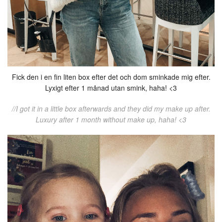
Fick den i en fin liten box efter det och dom sminkade mig efter.
Lyxigt efter 1 månad utan smink, haha! <3
//I got it in a little box afterwards and they did my make up after.
Luxury after 1 month without make up, haha! <3