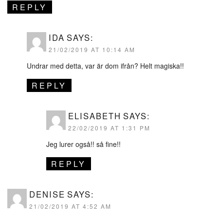
REPLY
IDA
SAYS:
21/02/2019 AT 10:14 AM
Undrar med detta, var är dom ifrån? Helt magiska!!
REPLY
ELISABETH
SAYS:
22/02/2019 AT 1:31 PM
Jeg lurer også!! så fine!!
REPLY
DENISE
SAYS:
21/02/2019 AT 4:52 AM