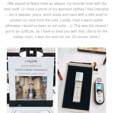
//We stayed at Nobis hotel as always, my favorite hotel with the
best staff! <3 I took a photo of my warmest clothes I had (hahaha)
– Jon’s sweater, jeans, short socks and vans with a little scarf to
protect my neck from the cold. Luckily I had a warm jacket
otherwise I would’ve been an ice cube. :-)) This was the closest I
got to an outfit pic, so I have to treat you with that. (Sorry for the
messy room, it was Jon and not me. Of course, hehe.)