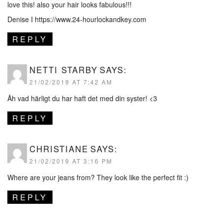
love this! also your hair looks fabulous!!!
Denise I
https://www.24-hourlockandkey.com
REPLY
NETTI STARBY
SAYS:
21/02/2019 AT 7:42 AM
Åh vad härligt du har haft det med din syster! <3
REPLY
CHRISTIANE
SAYS:
21/02/2019 AT 3:16 PM
Where are your jeans from? They look like the perfect fit :)
REPLY