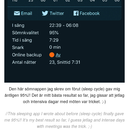
Den här sömnappen jag skrev om förut (sleep cycle) gav mig
äntligen 95%!! Det är mitt bästa resultat so far, jag gissar att jetlag
och intensiva dagar med möten var tricket. ;-)
//This sleeping app I wrote about before (sleep cycle) finally gave
me 95%!! It’s my best result so far, I guess jetlag and intense days
with meetings was the trick. ;-)