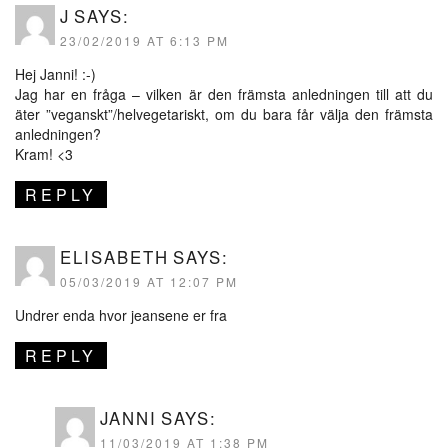
J
SAYS:
23/02/2019 AT 6:13 PM
Hej Janni! :-)
Jag har en fråga – vilken är den främsta anledningen till att du
äter ”veganskt”/helvegetariskt, om du bara får välja den främsta
anledningen?
Kram! <3
REPLY
ELISABETH
SAYS:
05/03/2019 AT 12:07 PM
Undrer enda hvor jeansene er fra
REPLY
JANNI
SAYS:
11/03/2019 AT 1:38 PM