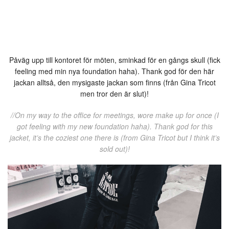
Påväg upp till kontoret för möten, sminkad för en gångs skull (fick
feeling med min nya foundation haha). Thank god för den här
jackan alltså, den mysigaste jackan som finns (från Gina Tricot
men tror den är slut)!
//On my way to the office for meetings, wore make up for once (I
got feeling with my new foundation haha). Thank god for this
jacket, it’s the coziest one there is (from Gina Tricot but I think it’s
sold out)!