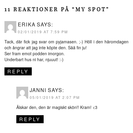
11 REAKTIONER PÅ “MY SPOT”
ERIKA
SAYS:
02/01/2019 AT 7:59 PM
Tack, där fick jag svar om pyjamasen. ;-) Höll i den häromdagen
och ångrar att jag inte köpte den. Såå fin ju!
Ser fram emot podden imorgon.
Underbart hus ni har, njuuut! :-)
REPLY
JANNI
SAYS:
05/01/2019 AT 2:07 PM
Älskar den, den är magiskt skön!! Kram! <3
REPLY