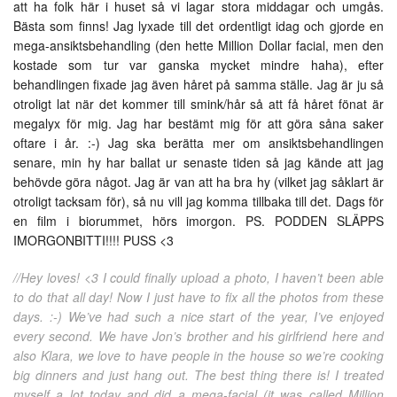
att ha folk här i huset så vi lagar stora middagar och umgås.
Bästa som finns! Jag lyxade till det ordentligt idag och gjorde en
mega-ansiktsbehandling (den hette Million Dollar facial, men den
kostade som tur var ganska mycket mindre haha), efter
behandlingen fixade jag även håret på samma ställe. Jag är ju så
otroligt lat när det kommer till smink/hår så att få håret fönat är
megalyx för mig. Jag har bestämt mig för att göra såna saker
oftare i år. :-) Jag ska berätta mer om ansiktsbehandlingen
senare, min hy har ballat ur senaste tiden så jag kände att jag
behövde göra något. Jag är van att ha bra hy (vilket jag såklart är
otroligt tacksam för), så nu vill jag komma tillbaka till det. Dags för
en film i biorummet, hörs imorgon. PS. PODDEN SLÄPPS
IMORGONBITTI!!!! PUSS <3
//Hey loves! <3 I could finally upload a photo, I haven’t been able
to do that all day! Now I just have to fix all the photos from these
days. :-) We’ve had such a nice start of the year, I’ve enjoyed
every second. We have Jon’s brother and his girlfriend here and
also Klara, we love to have people in the house so we’re cooking
big dinners and just hang out. The best thing there is! I treated
myself a lot today and did a mega-facial (it was called Million