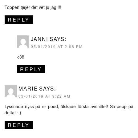
Toppen tjejer det vet ju jag!!!!
REPLY
JANNI
SAYS:
05/01/2019 AT 2:08 PM
<3!!
REPLY
MARIE
SAYS:
03/01/2019 AT 9:22 AM
Lyssnade nyss på er podd, älskade första avsnittet! Så pepp på
detta! :-)
REPLY