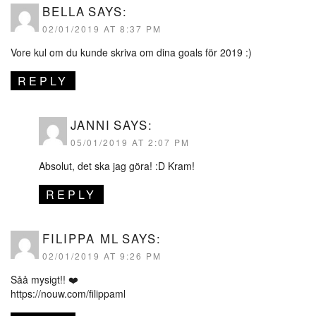
BELLA
SAYS:
02/01/2019 AT 8:37 PM
Vore kul om du kunde skriva om dina goals för 2019 :)
REPLY
JANNI
SAYS:
05/01/2019 AT 2:07 PM
Absolut, det ska jag göra! :D Kram!
REPLY
FILIPPA ML
SAYS:
02/01/2019 AT 9:26 PM
Såå mysigt!! ❤️
https://nouw.com/filippaml