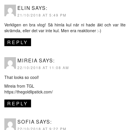
ELIN
SAYS:
21/10/2018 AT 5:49 PM
Verkligen en bra vlog! Så himla kul när ni hade åkt och var lite
skrämda, eller det var inte kul. Men era reaktioner :-)
REPLY
MIREIA
SAYS:
22/10/2018 AT 11:08 AM
That looks so cool!
Mireia from TGL
https://thegoldlipstick.com/
REPLY
SOFIA
SAYS:
22/10/2018 AT 9:22 PM