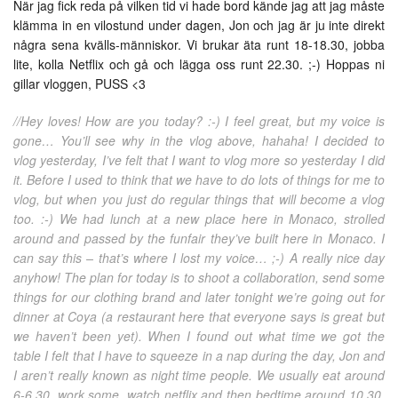
När jag fick reda på vilken tid vi hade bord kände jag att jag måste
klämma in en vilostund under dagen, Jon och jag är ju inte direkt
några sena kvälls-människor. Vi brukar äta runt 18-18.30, jobba
lite, kolla Netflix och gå och lägga oss runt 22.30. ;-) Hoppas ni
gillar vloggen, PUSS <3
//Hey loves! How are you today? :-) I feel great, but my voice is
gone… You’ll see why in the vlog above, hahaha! I decided to
vlog yesterday, I’ve felt that I want to vlog more so yesterday I did
it. Before I used to think that we have to do lots of things for me to
vlog, but when you just do regular things that will become a vlog
too. :-) We had lunch at a new place here in Monaco, strolled
around and passed by the funfair they’ve built here in Monaco. I
can say this – that’s where I lost my voice… ;-) A really nice day
anyhow! The plan for today is to shoot a collaboration, send some
things for our clothing brand and later tonight we’re going out for
dinner at Coya (a restaurant here that everyone says is great but
we haven’t been yet). When I found out what time we got the
table I felt that I have to squeeze in a nap during the day, Jon and
I aren’t really known as night time people. We usually eat around
6-6.30, work some, watch netflix and then bedtime around 10.30.