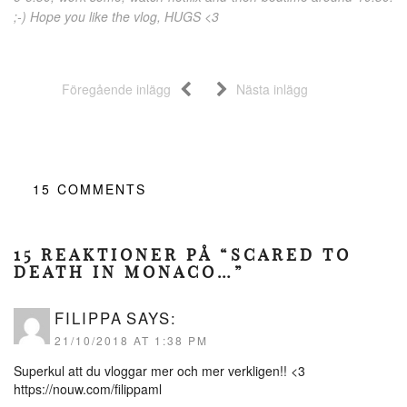
;-) Hope you like the vlog, HUGS <3
Föregående inlägg
Nästa inlägg
15
COMMENTS
15 REAKTIONER PÅ “SCARED TO
DEATH IN MONACO…”
FILIPPA
SAYS:
21/10/2018 AT 1:38 PM
Superkul att du vloggar mer och mer verkligen!! <3
https://nouw.com/filippaml