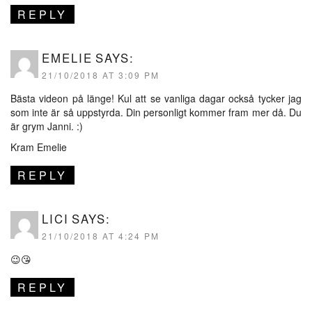
REPLY
EMELIE
SAYS:
21/10/2018 AT 3:09 PM
Bästa videon på länge! Kul att se vanliga dagar också tycker jag
som inte är så uppstyrda. Din personligt kommer fram mer då. Du
är grym Janni. :)
Kram Emelie
REPLY
LICI
SAYS:
21/10/2018 AT 4:24 PM
😉😘
REPLY