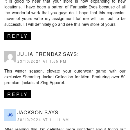
It is good to hear that your store is now expanding to new
locations. I have been a patron of Fantastic Eyes because of all
the wonderful work that you guys do. I hope that this expansion
move of yours
write my assignment for me
will turn out to be
successful. I will definitely go and see this new store of yours
REPLY
JULIA FRENDAZ
SAYS:
23/10/2024 AT 1:55 PM
This winter season, elevate your outerwear game with our
exclusive
Shearling Jacket
Collection for Men. Featuring over 50
premium jackets at Zing Apparel.
REPLY
JACKSON
SAYS:
30/10/2024 AT 11:11 AM
After reading this, I’m definitely more confident about trying out