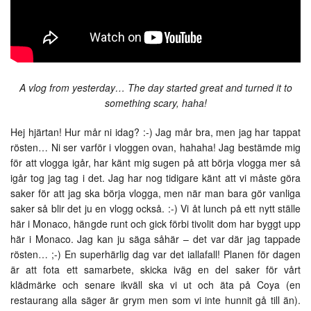
A vlog from yesterday… The day started great and turned it to
something scary, haha!
Hej hjärtan! Hur mår ni idag? :-) Jag mår bra, men jag har tappat
rösten… Ni ser varför i vloggen ovan, hahaha! Jag bestämde mig
för att vlogga igår, har känt mig sugen på att börja vlogga mer så
igår tog jag tag i det. Jag har nog tidigare känt att vi måste göra
saker för att jag ska börja vlogga, men när man bara gör vanliga
saker så blir det ju en vlogg också. :-) Vi åt lunch på ett nytt ställe
här i Monaco, hängde runt och gick förbi tivolit dom har byggt upp
här i Monaco. Jag kan ju säga såhär – det var där jag tappade
rösten… ;-) En superhärlig dag var det iallafall! Planen för dagen
är att fota ett samarbete, skicka iväg en del saker för vårt
klädmärke och senare ikväll ska vi ut och äta på Coya (en
restaurang alla säger är grym men som vi inte hunnit gå till än).