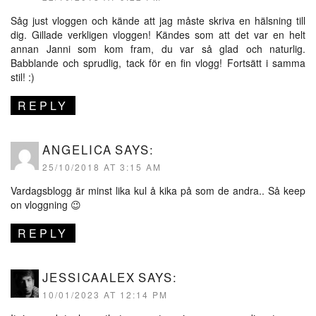
Såg just vloggen och kände att jag måste skriva en hälsning till
dig. Gillade verkligen vloggen! Kändes som att det var en helt
annan Janni som kom fram, du var så glad och naturlig.
Babblande och sprudlig, tack för en fin vlogg! Fortsätt i samma
stil! :)
REPLY
ANGELICA
SAYS:
25/10/2018 AT 3:15 AM
Vardagsblogg är minst lika kul å kika på som de andra.. Så keep
on vloggning 😉
REPLY
JESSICAALEX
SAYS:
10/01/2023 AT 12:14 PM