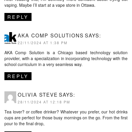
vaping. Maybe I’ll start at a vape store in Ottawa.
REPLY
AKA COMP SOLUTIONS
SAYS:
22/11/2024 AT 1:38 PM
AKA Comp Solution
is a Chicago based technology solution
provider, with a specialization in incorporating technology with the
school curriculum in a very seamless way.
REPLY
OLIVIA STEVE
SAYS:
28/11/2024 AT 12:18 PM
Tea lover? or coffee drinker? Whatever you prefer, our
hot drinks
cups
are perfect for those busy mornings on the go. From the first
pour to the final drop,