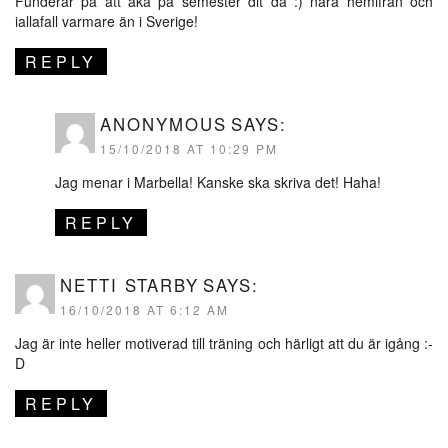
Funderar på att åka på semester dit då :) nära hemifrån och
iallafall varmare än i Sverige!
REPLY
ANONYMOUS
SAYS:
15/10/2018 AT 10:29 PM
Jag menar i Marbella! Kanske ska skriva det! Haha!
REPLY
NETTI STARBY
SAYS:
16/10/2018 AT 6:12 AM
Jag är inte heller motiverad till träning och härligt att du är igång :-
D
REPLY