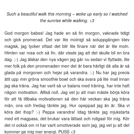
Such a beautiful walk this morning – woke up early so I watched
the sunrise while walking. <3
God morgon babes! Jag hade en så fin morgon, vaknade tidigt
och gick promenad. Det var lite molnigt så soluppgången blev
magisk, jag tycker oftast det blir lite finare när det är lite moln.
Himlen var rosa och så fin, där visste jag att det skulle bli en bra
dag. ;-) Jag älskar den nya vägen jag går nu sedan vi flyttade, lite
mer folk på den promenaden men det är bara härligt då alla är så
glada på morgonen och hejar på varandra. :-) Nu har jag precis
ätit upp min gröna smoothie bowl och ska svara på lite mail innan
jag ska träna. Jag har varit så ur balans med träning, har inte haft
någon motivation. Alltså noll. Jag vet ju att man måste börja köra
för att få tillbaka motivationen så den här veckan ska jag träna
mån, ons och fredag tänkte jag. Hur opeppad jag än är. Ska vi
köra det ihop? :-) Peppa varandra! Idag tänkte jag mjukstarta
med ett magpass, det brukar vara lättast och roligast för mig. Kör
det ni också om ni har varit omotiverade som jag, jag vet ju att det
kommer ge mig mer energi. PUSS <3