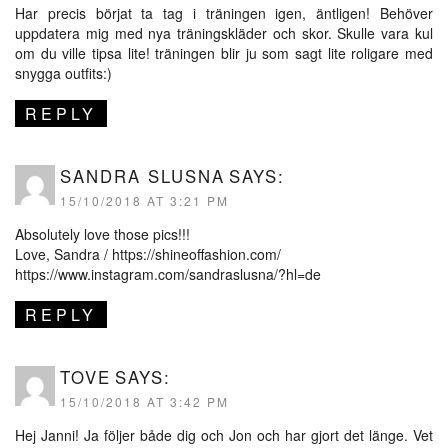
Har precis börjat ta tag i träningen igen, äntligen! Behöver
uppdatera mig med nya träningskläder och skor. Skulle vara kul
om du ville tipsa lite! träningen blir ju som sagt lite roligare med
snygga outfits:)
REPLY
SANDRA SLUSNA
SAYS:
15/10/2018 AT 3:21 PM
Absolutely love those pics!!!
Love, Sandra /
https://shineoffashion.com/
https://www.instagram.com/sandraslusna/?hl=de
REPLY
TOVE
SAYS:
15/10/2018 AT 3:42 PM
Hej Janni! Ja följer både dig och Jon och har gjort det länge. Vet