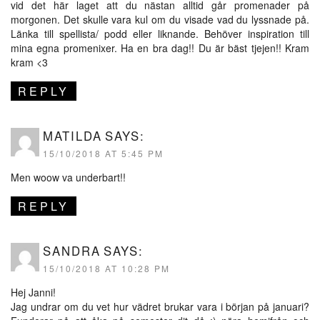
vid det här laget att du nästan alltid går promenader på
morgonen. Det skulle vara kul om du visade vad du lyssnade på.
Länka till spellista/ podd eller liknande. Behöver inspiration till
mina egna promenixer. Ha en bra dag!! Du är bäst tjejen!! Kram
kram <3
REPLY
MATILDA
SAYS:
15/10/2018 AT 5:45 PM
Men woow va underbart!!
REPLY
SANDRA
SAYS:
15/10/2018 AT 10:28 PM
Hej Janni!
Jag undrar om du vet hur vädret brukar vara i början på januari?