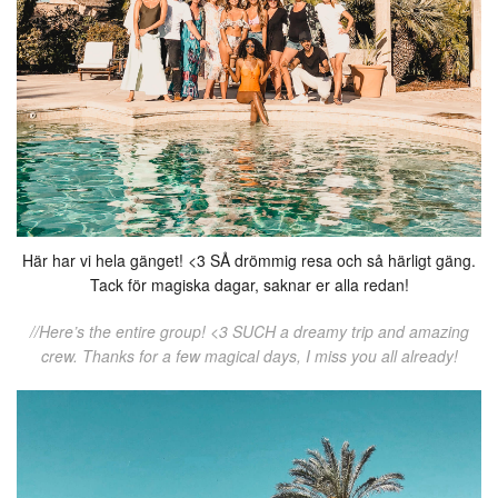
Här har vi hela gänget! <3 SÅ drömmig resa och så härligt gäng.
Tack för magiska dagar, saknar er alla redan!
//Here’s the entire group! <3 SUCH a dreamy trip and amazing
crew. Thanks for a few magical days, I miss you all already!