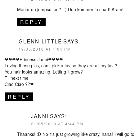
Menar du jumpsuiten? :-) Den kommer in snart! Kram!
REPLY
GLENN LITTLE
SAYS:
19/05/2018 AT 4:04 PM
❤❤❤❤Princess Janni❤❤❤❤
Loving these pics, can’t pick a fav so they are all my fav ?
You hair looks amazing. Letting it grow?
Til next time
Ciao Ciao ??❤
REPLY
JANNI
SAYS:
21/05/2018 AT 4:44 PM
Thaanks! :D No it’s just growing like crazy, haha! I will go to