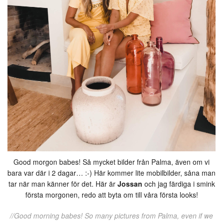
Good morgon babes! Så mycket bilder från Palma, även om vi
bara var där i 2 dagar… :-) Här kommer lite mobilbilder, såna man
tar när man känner för det. Här är
Jossan
och jag färdiga i smink
första morgonen, redo att byta om till våra första looks!
//Good morning babes! So many pictures from Palma, even if we