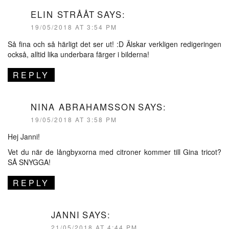
ELIN STRÅÅT
SAYS:
19/05/2018 AT 3:54 PM
Så fina och så härligt det ser ut! :D Älskar verkligen redigeringen
också, alltid lika underbara färger i bilderna!
REPLY
NINA ABRAHAMSSON
SAYS:
19/05/2018 AT 3:58 PM
Hej Janni!
Vet du när de långbyxorna med citroner kommer till Gina tricot?
SÅ SNYGGA!
REPLY
JANNI
SAYS:
21/05/2018 AT 4:44 PM