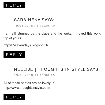
REPLY
SARA NENA
SAYS:
19/05/2018 AT 10:39 AM
I am still stunned by the place and the looks… I loved this work-
trip of yours
http://7-sevendays.blogspot.it/
REPLY
NEELTJE | THOUGHTS IN STYLE
SAYS:
19/05/2018 AT 11:08 AM
All of these photos are so lovely! X
http://www.thoughtsinstyle.com/
REPLY