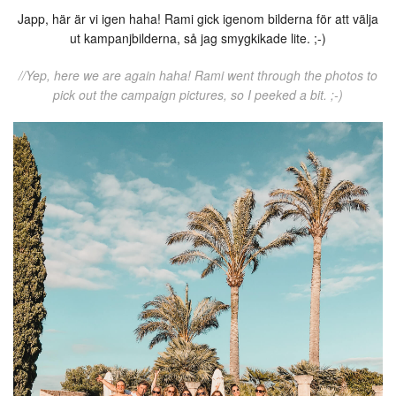
Japp, här är vi igen haha! Rami gick igenom bilderna för att välja
ut kampanjbilderna, så jag smygkikade lite. ;-)
//Yep, here we are again haha! Rami went through the photos to
pick out the campaign pictures, so I peeked a bit. ;-)