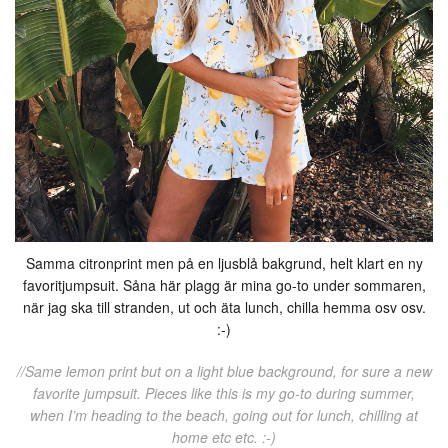
Samma citronprint men på en ljusblå bakgrund, helt klart en ny
favoritjumpsuit. Såna här plagg är mina go-to under sommaren,
när jag ska till stranden, ut och äta lunch, chilla hemma osv osv.
:-)
//Same lemon print but on a light blue background, for sure a new
favorite jumpsuit. Pieces like this is my go-to during summer,
when I’m heading to the beach, going out for lunch, chilling at
home etc etc. :-)