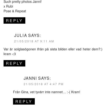
Such pretty photos Janni!
x Rubi
Pose & Repeat
REPLY
JULIA
SAYS:
21/05/2018 AT 9:11 AM
Var är solglasögonen ifrån på sista bilden eller vad heter dem?:)
kram <3
REPLY
JANNI
SAYS:
21/05/2018 AT 4:47 PM
Från Gina, vet tyvärr inte namnet… :-( Kram!
REPLY