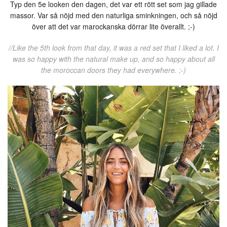
Typ den 5e looken den dagen, det var ett rött set som jag gillade
massor. Var så nöjd med den naturliga sminkningen, och så nöjd
över att det var marockanska dörrar lite överallt. ;-)
//Like the 5th look from that day, it was a red set that I liked a lot. I
was so happy with the natural make up, and so happy about all
the moroccan doors they had everywhere. ;-)