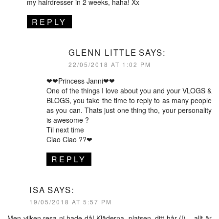
my hairdresser in 2 weeks, haha! Xx
REPLY
GLENN LITTLE
SAYS:
22/05/2018 AT 1:02 PM
❤❤Princess Janni❤❤
One of the things I love about you and your VLOGS &
BLOGS, you take the time to reply to as many people
as you can. Thats just one thing tho, your personality
is awesome ?
Til next time
Ciao Ciao ??❤
REPLY
ISA
SAYS:
19/05/2018 AT 5:57 PM
Men vilken resa ni hade då! Kläderna, platsen, ditt hår (!) – allt är