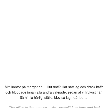
Mitt kontor på morgonen… Hur fint!? Här satt jag och drack kaffe
och bloggade innan alla andra vaknade, sedan åt vi frukost här.
Så himla härligt ställe, blev så lugn där borta.
//My office in the morning… How pretty!? I sat here and had