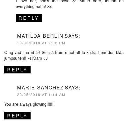
I love her, she’s the best! <3 Same here, lemon on
everything haha! Xx
REPLY
MATILDA BERLIN
SAYS:
19/05/2018 AT 7:32 PM
Omg vad fina ni är! Ser så fram emot att få klicka hem den blåa
jumpsuiten!! =) Kram <3
REPLY
MARIE SANCHEZ
SAYS:
20/05/2018 AT 1:14 AM
You are always glowing!!!!!!!
REPLY