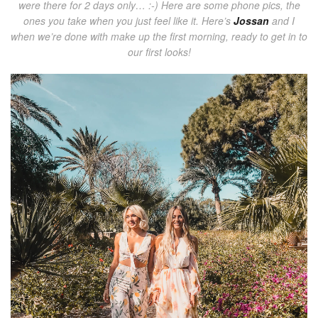
were there for 2 days only… :-) Here are some phone pics, the
ones you take when you just feel like it. Here’s
Jossan
and I
when we’re done with make up the first morning, ready to get in to
our first looks!