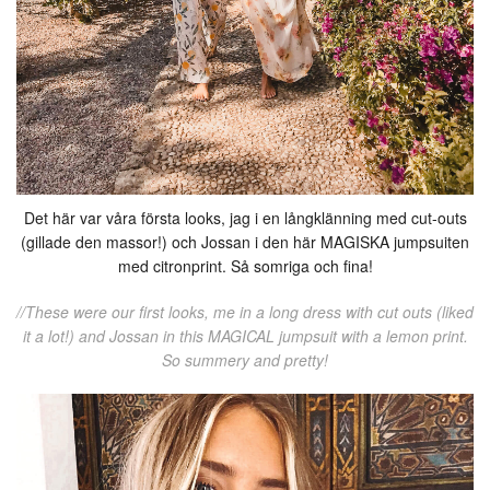
Det här var våra första looks, jag i en långklänning med cut-outs
(gillade den massor!) och Jossan i den här MAGISKA jumpsuiten
med citronprint. Så somriga och fina!
//These were our first looks, me in a long dress with cut outs (liked
it a lot!) and Jossan in this MAGICAL jumpsuit with a lemon print.
So summery and pretty!