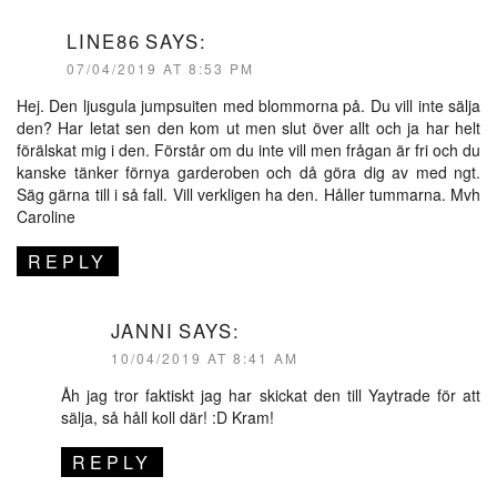
LINE86
SAYS:
07/04/2019 AT 8:53 PM
Hej. Den ljusgula jumpsuiten med blommorna på. Du vill inte sälja
den? Har letat sen den kom ut men slut över allt och ja har helt
förälskat mig i den. Förstår om du inte vill men frågan är fri och du
kanske tänker förnya garderoben och då göra dig av med ngt.
Säg gärna till i så fall. Vill verkligen ha den. Håller tummarna. Mvh
Caroline
REPLY
JANNI
SAYS:
10/04/2019 AT 8:41 AM
Åh jag tror faktiskt jag har skickat den till Yaytrade för att
sälja, så håll koll där! :D Kram!
REPLY