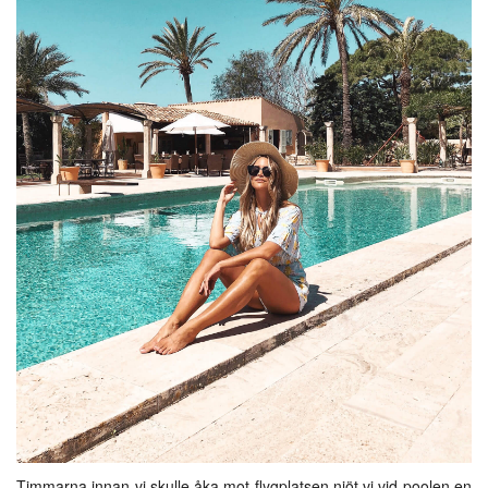
Timmarna innan vi skulle åka mot flygplatsen njöt vi vid poolen en