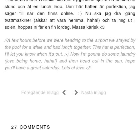
stund och åt en lunch ihop. Den här hatten är perfektion, jag
säger till när den finns online. :-) Nu ska jag dra igång
tvättmaskiner (älskar att vara hemma, haha!) och ta mig ut i
solen, hoppas ni får en fin lördag. Massa kärlek <3
//A few hours before we were heading to the airport we stayed by
the pool for a while and had lunch together. This hat is perfection,
I’ll let you know when it’s out. :-) Now I’m gonna do some laundry
(love being home, haha!) and then head out in the sun, hope
you’ll have a great saturday. Lots of love <3
Föregående inlägg
Nästa inlägg
27
COMMENTS