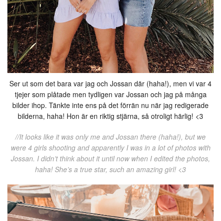
Ser ut som det bara var jag och Jossan där (haha!), men vi var 4
tjejer som plåtade men tydligen var Jossan och jag på många
bilder ihop. Tänkte inte ens på det förrän nu när jag redigerade
bilderna, haha! Hon är en riktig stjärna, så otroligt härlig! <3
//It looks like it was only me and Jossan there (haha!), but we
were 4 girls shooting and apparently I was in a lot of photos with
Jossan. I didn’t think about it until now when I edited the photos,
haha! She’s a true star, such an amazing girl! <3