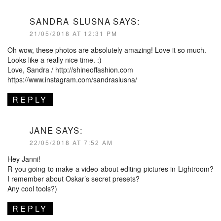
SANDRA SLUSNA
SAYS:
21/05/2018 AT 12:31 PM
Oh wow, these photos are absolutely amazing! Love it so much.
Looks like a really nice time. :)
Love, Sandra /
http://shineoffashion.com
https://www.instagram.com/sandraslusna/
REPLY
JANE
SAYS:
22/05/2018 AT 7:52 AM
Hey Janni!
R you going to make a video about editing pictures in Lightroom?
I remember about Oskar’s secret presets?
Any cool tools?)
REPLY