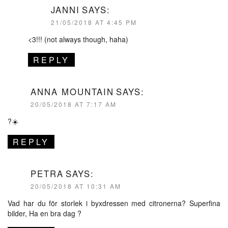
JANNI
SAYS:
21/05/2018 AT 4:45 PM
<3!!! (not always though, haha)
REPLY
ANNA MOUNTAIN
SAYS:
20/05/2018 AT 7:17 AM
?☀️
REPLY
PETRA
SAYS:
20/05/2018 AT 10:31 AM
Vad har du för storlek i byxdressen med citronerna? Superfina
bilder, Ha en bra dag ?