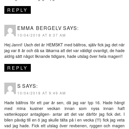
REPLY
EMMA BERGELV
SAYS:
10/04/2018 AT 8:37 AM
Hej Janni! Usch det är HEMSKT med bältros, själv fick jag det när
jag var 8 år och då sa läkarna att det var väldigt ovanligt, de hade
aldrig sätt något liknande tidigare, hade utslag över hela magen!!
REPLY
S
SAYS:
10/04/2018 AT 9:49 AM
Hade bältros för ett par år sen, då jag var typ 16. Hade hängt
med mina kusiner veckan innan som nyss innan haft
vattenkoppor antagligen- antar att det var därför jag fick det. I
bilen påväg till en ö jag skulle tälta på i en vecka (!!!) fick jag veta
vad jag hade. Fick ett utslag över revbenen, ryggen och magen