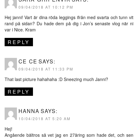
09/04/2018 AT 10:12 PM
Hej janni! Vart är dina röda leggings ifrån med svarta och tunn vit
rand på sidan? Du hade dem på dig i Jon’s senaste vlog när ni
var i Nice. Kram
REPLY
CE CE
SAYS:
09/04/2018 AT 11:33 PM
That last picture hahahaha :D Sneezing much Janni?
REPLY
HANNA
SAYS:
10/04/2018 AT 5:20 AM
Hej!
Angående bältros så vet jag en 27åring som hade det, och sen