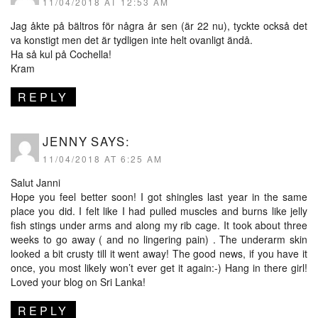
11/04/2018 AT 12:53 AM
Jag åkte på bältros för några år sen (är 22 nu), tyckte också det
va konstigt men det är tydligen inte helt ovanligt ändå.
Ha så kul på Cochella!
Kram
REPLY
JENNY
SAYS:
11/04/2018 AT 6:25 AM
Salut Janni
Hope you feel better soon! I got shingles last year in the same
place you did. I felt like I had pulled muscles and burns like jelly
fish stings under arms and along my rib cage. It took about three
weeks to go away ( and no lingering pain) . The underarm skin
looked a bit crusty till it went away! The good news, if you have it
once, you most likely won’t ever get it again:-) Hang in there girl!
Loved your blog on Sri Lanka!
REPLY