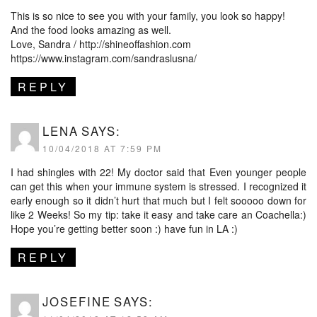
This is so nice to see you with your family, you look so happy!
And the food looks amazing as well.
Love, Sandra /
http://shineoffashion.com
https://www.instagram.com/sandraslusna/
REPLY
LENA
SAYS:
10/04/2018 AT 7:59 PM
I had shingles with 22! My doctor said that Even younger people
can get this when your immune system is stressed. I recognized it
early enough so it didn’t hurt that much but I felt sooooo down for
like 2 Weeks! So my tip: take it easy and take care an Coachella:)
Hope you’re getting better soon :) have fun in LA :)
REPLY
JOSEFINE
SAYS: