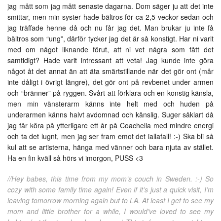
jag mått som jag mått senaste dagarna. Dom säger ju att det inte
smittar, men min syster hade bältros för ca 2,5 veckor sedan och
jag träffade henne då och nu får jag det. Man brukar ju inte få
bältros som “ung”, därför tycker jag det är så konstigt. Har ni varit
med om något liknande förut, att ni vet några som fått det
samtidigt? Hade varit intressant att veta! Jag kunde inte göra
något åt det annat än att äta smärtstillande när det gör ont (mår
inte dåligt i övrigt längre), det gör ont på revbenet under armen
och “bränner” på ryggen. Svårt att förklara och en konstig känsla,
men min vänsterarm känns inte helt med och huden på
underarmen känns halvt avdomnad och känslig. Suger såklart då
jag får köra på ytterligare ett år på Coachella med mindre energi
och ta det lugnt, men jag ser fram emot det iallafall! :-) Ska bli så
kul att se artisterna, hänga med vänner och bara njuta av stället.
Ha en fin kväll så hörs vi imorgon, PUSS <3
//Hey babes, this time from my mom’s couch in Sweden. :-) So
cozy with some family time again! Even if it’s just a quick visit, I’m
leaving tomorrow morning again but to LA. At least I get to see my
mom and little brother for a while, I would’ve loved to see my