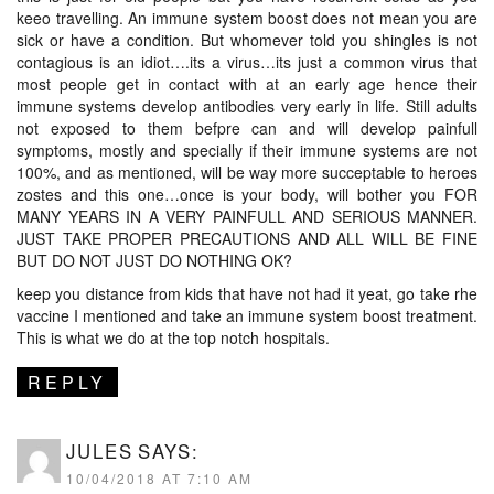
keeo travelling. An immune system boost does not mean you are
sick or have a condition. But whomever told you shingles is not
contagious is an idiot….its a virus…its just a common virus that
most people get in contact with at an early age hence their
immune systems develop antibodies very early in life. Still adults
not exposed to them befpre can and will develop painfull
symptoms, mostly and specially if their immune systems are not
100%, and as mentioned, will be way more succeptable to heroes
zostes and this one…once is your body, will bother you FOR
MANY YEARS IN A VERY PAINFULL AND SERIOUS MANNER.
JUST TAKE PROPER PRECAUTIONS AND ALL WILL BE FINE
BUT DO NOT JUST DO NOTHING OK?
keep you distance from kids that have not had it yeat, go take rhe
vaccine I mentioned and take an immune system boost treatment.
This is what we do at the top notch hospitals.
REPLY
JULES
SAYS:
10/04/2018 AT 7:10 AM