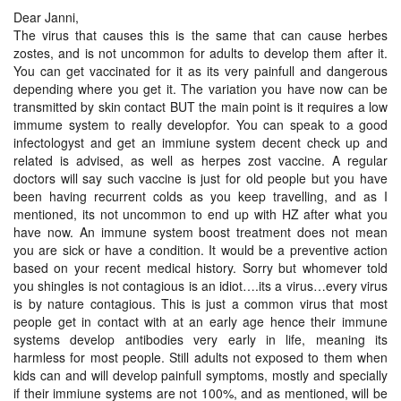
Dear Janni,
The virus that causes this is the same that can cause herbes
zostes, and is not uncommon for adults to develop them after it.
You can get vaccinated for it as its very painfull and dangerous
depending where you get it. The variation you have now can be
transmitted by skin contact BUT the main point is it requires a low
immume system to really developfor. You can speak to a good
infectologyst and get an immiune system decent check up and
related is advised, as well as herpes zost vaccine. A regular
doctors will say such vaccine is just for old people but you have
been having recurrent colds as you keep travelling, and as I
mentioned, its not uncommon to end up with HZ after what you
have now. An immune system boost treatment does not mean
you are sick or have a condition. It would be a preventive action
based on your recent medical history. Sorry but whomever told
you shingles is not contagious is an idiot….its a virus…every virus
is by nature contagious. This is just a common virus that most
people get in contact with at an early age hence their immune
systems develop antibodies very early in life, meaning its
harmless for most people. Still adults not exposed to them when
kids can and will develop painfull symptoms, mostly and specially
if their immiune systems are not 100%, and as mentioned, will be