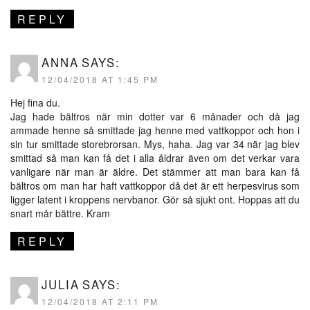
REPLY
ANNA
SAYS:
12/04/2018 AT 1:45 PM
Hej fina du.
Jag hade bältros när min dotter var 6 månader och då jag
ammade henne så smittade jag henne med vattkoppor och hon i
sin tur smittade storebrorsan. Mys, haha. Jag var 34 när jag blev
smittad så man kan få det i alla åldrar även om det verkar vara
vanligare när man är äldre. Det stämmer att man bara kan få
bältros om man har haft vattkoppor då det är ett herpesvirus som
ligger latent i kroppens nervbanor. Gör så sjukt ont. Hoppas att du
snart mår bättre. Kram
REPLY
JULIA
SAYS:
12/04/2018 AT 2:11 PM