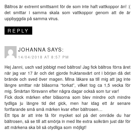
Bältros är extremt smittsamt för de som inte haft vattkoppor än! :(
det smittar i samma skala som vattkoppor genom att de är
uppbyggda på samma virus.
REPLY
JOHANNA
SAYS:
14/04/2018 AT 8:57 PM
Hej Janni, usch vad jobbigt med bältros! Jag fick bältros förra året
när jag var 17 år och det gjorde fruktansvärt ont i början då det
brände och sved över magen. Mina läkare sa till mig att jag inte
längre smittar när blåsorna “torkat”, vilket tog ca 1,5 vecka för
mig. Smärtan försvann efter några dagar också som tur var!
Fick dock märken efter blåsorna som blev mindre och mindre
tydliga ju längre tid det gick, men har idag ett år senare
fortfarande små små märken kvar efter bältrosen…
Ett tips är att inte få för mycket sol på det område du har
bältrosen, så se till att smörja in med lite extra solkräm just där för
att märkena ska bli så otydliga som möjligt!