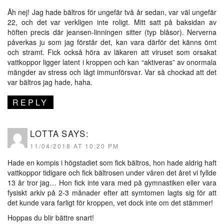
Åh nej! Jag hade bältros för ungefär två år sedan, var väl ungefär
22, och det var verkligen inte roligt. Mitt satt på baksidan av
höften precis där jeansen-linningen sitter (typ blåsor). Nerverna
påverkas ju som jag förstår det, kan vara därför det känns ömt
och stramt. Fick också höra av läkaren att viruset som orsakat
vattkoppor ligger latent i kroppen och kan “aktiveras” av onormala
mängder av stress och lågt immunförsvar. Var så chockad att det
var bältros jag hade, haha.
REPLY
LOTTA
SAYS:
11/04/2018 AT 10:20 PM
Hade en kompis i högstadiet som fick bältros, hon hade aldrig haft
vattkoppor tidigare och fick bältrosen under våren det året vi fyllde
13 år tror jag… Hon fick inte vara med på gymnastiken eller vara
fysiskt arkiv på 2-3 månader efter att symtomen lagts sig för att
det kunde vara farligt för kroppen, vet dock inte om det stämmer!
Hoppas du blir bättre snart!