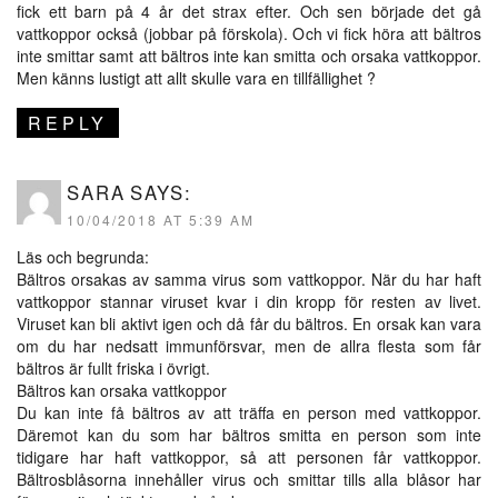
fick ett barn på 4 år det strax efter. Och sen började det gå
vattkoppor också (jobbar på förskola). Och vi fick höra att bältros
inte smittar samt att bältros inte kan smitta och orsaka vattkoppor.
Men känns lustigt att allt skulle vara en tillfällighet ?
REPLY
SARA
SAYS:
10/04/2018 AT 5:39 AM
Läs och begrunda:
Bältros orsakas av samma virus som vattkoppor. När du har haft
vattkoppor stannar viruset kvar i din kropp för resten av livet.
Viruset kan bli aktivt igen och då får du bältros. En orsak kan vara
om du har nedsatt immunförsvar, men de allra flesta som får
bältros är fullt friska i övrigt.
Bältros kan orsaka vattkoppor
Du kan inte få bältros av att träffa en person med vattkoppor.
Däremot kan du som har bältros smitta en person som inte
tidigare har haft vattkoppor, så att personen får vattkoppor.
Bältrosblåsorna innehåller virus och smittar tills alla blåsor har