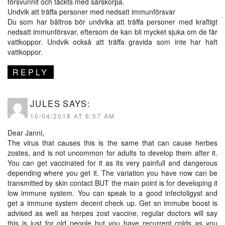
försvunnit och täckts med sårskorpa.
Undvik att träffa personer med nedsatt immunförsvar
Du som har bältros bör undvika att träffa personer med kraftigt
nedsatt immunförsvar, eftersom de kan bli mycket sjuka om de får
vattkoppor. Undvik också att träffa gravida som inte har haft
vattkoppor.
REPLY
JULES
SAYS:
10/04/2018 AT 6:57 AM
Dear Janni,
The virus that causes this is the same that can cause herbes
zostes, and is not uncommon for adults to develop them after it.
You can get vaccinated for it as its very painfull and dangerous
depending where you get it. The variation you have now can be
transmitted by skin contact BUT the main point is for developing it
low immune system. You can speak to a good infectoligyst and
get a immune system decent check up. Get sn immube boost is
advised as well as herpes zost vaccine, regular doctors will say
this is just for old people but you have recurrent colds as you