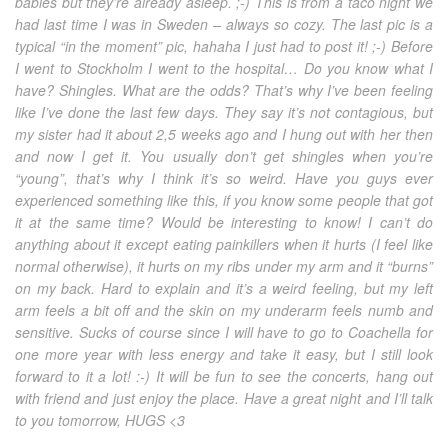
babies but they’re already asleep. ;-) This is from a taco night we
had last time I was in Sweden – always so cozy. The last pic is a
typical “in the moment” pic, hahaha I just had to post it! ;-) Before
I went to Stockholm I went to the hospital… Do you know what I
have? Shingles. What are the odds? That’s why I’ve been feeling
like I’ve done the last few days. They say it’s not contagious, but
my sister had it about 2,5 weeks ago and I hung out with her then
and now I get it. You usually don’t get shingles when you’re
“young”, that’s why I think it’s so weird. Have you guys ever
experienced something like this, if you know some people that got
it at the same time? Would be interesting to know! I can’t do
anything about it except eating painkillers when it hurts (I feel like
normal otherwise), it hurts on my ribs under my arm and it “burns”
on my back. Hard to explain and it’s a weird feeling, but my left
arm feels a bit off and the skin on my underarm feels numb and
sensitive. Sucks of course since I will have to go to Coachella for
one more year with less energy and take it easy, but I still look
forward to it a lot! :-) It will be fun to see the concerts, hang out
with friend and just enjoy the place. Have a great night and I’ll talk
to you tomorrow, HUGS <3