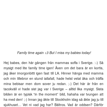
Family time again <3 But I miss my babies today!
Hej babes, den här gången från mammas soffa i Sverige. :-) Så
mysigt med lite family time igen! Även om det bara är en kortis,
jag åker imorgonbitti igen fast till LA. Hinner hänga med mamma
och min lillebror en stund iallafall, hade helst velat åka och träffa
mina bebisar men dom sover ju redan. ;-) Det här är från en
tacokväll vi hade sist jag var i Sverige – alltid lika mysigt. Sista
bilden är en typisk “in the moment” bild, hahaha var tvungen att
ha med den! ;-) Innan jag åkte till Stockholm idag så åkte jag ju till
sjukhuset… Vet ni vad jag har? Bältros. Vad är oddsen? Därför