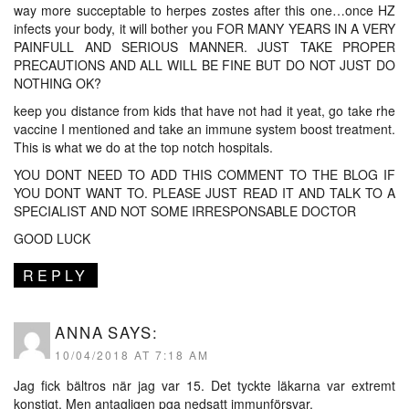
way more succeptable to herpes zostes after this one…once HZ
infects your body, it will bother you FOR MANY YEARS IN A VERY
PAINFULL AND SERIOUS MANNER. JUST TAKE PROPER
PRECAUTIONS AND ALL WILL BE FINE BUT DO NOT JUST DO
NOTHING OK?
keep you distance from kids that have not had it yeat, go take rhe
vaccine I mentioned and take an immune system boost treatment.
This is what we do at the top notch hospitals.
YOU DONT NEED TO ADD THIS COMMENT TO THE BLOG IF
YOU DONT WANT TO. PLEASE JUST READ IT AND TALK TO A
SPECIALIST AND NOT SOME IRRESPONSABLE DOCTOR
GOOD LUCK
REPLY
ANNA
SAYS:
10/04/2018 AT 7:18 AM
Jag fick bältros när jag var 15. Det tyckte läkarna var extremt
konstigt. Men antagligen pga nedsatt immunförsvar.