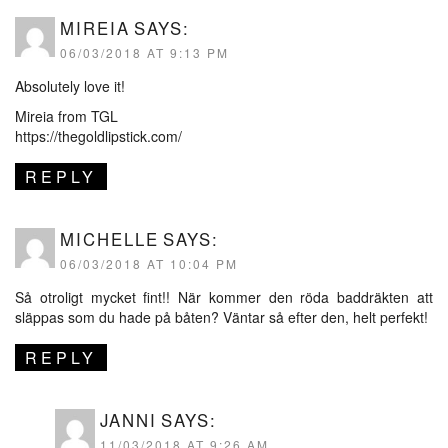
MIREIA
SAYS:
06/03/2018 AT 9:13 PM
Absolutely love it!
Mireia from TGL
https://thegoldlipstick.com/
REPLY
MICHELLE
SAYS:
06/03/2018 AT 10:04 PM
Så otroligt mycket fint!! När kommer den röda baddräkten att
släppas som du hade på båten? Väntar så efter den, helt perfekt!
REPLY
JANNI
SAYS:
11/03/2018 AT 9:26 AM