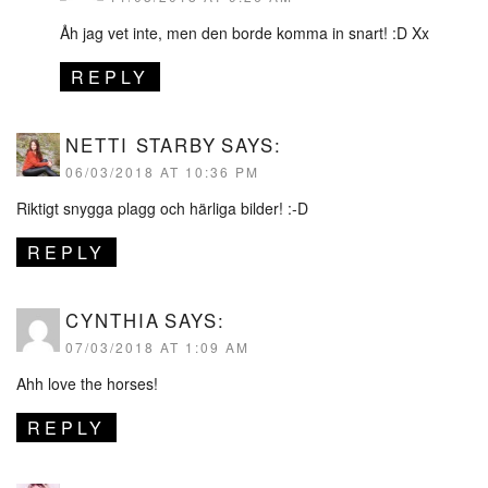
Åh jag vet inte, men den borde komma in snart! :D Xx
REPLY
NETTI STARBY
SAYS:
06/03/2018 AT 10:36 PM
Riktigt snygga plagg och härliga bilder! :-D
REPLY
CYNTHIA
SAYS:
07/03/2018 AT 1:09 AM
Ahh love the horses!
REPLY