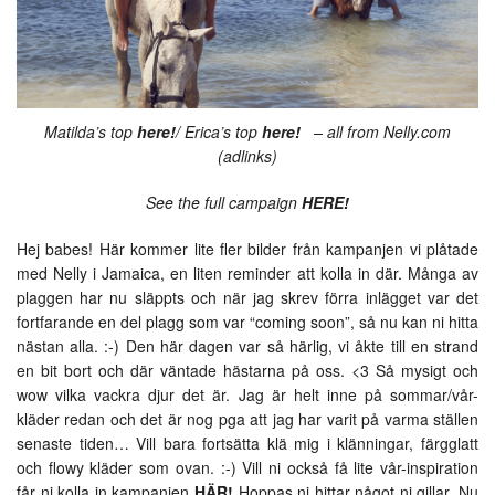
Matilda’s top
here!
/ Erica’s top
here!
– all from Nelly.com
(adlinks)
See the full campaign
HERE!
Hej babes! Här kommer lite fler bilder från kampanjen vi plåtade
med Nelly i Jamaica, en liten reminder att kolla in där. Många av
plaggen har nu släppts och när jag skrev förra inlägget var det
fortfarande en del plagg som var “coming soon”, så nu kan ni hitta
nästan alla. :-) Den här dagen var så härlig, vi åkte till en strand
en bit bort och där väntade hästarna på oss. <3 Så mysigt och
wow vilka vackra djur det är. Jag är helt inne på sommar/vår-
kläder redan och det är nog pga att jag har varit på varma ställen
senaste tiden… Vill bara fortsätta klä mig i klänningar, färgglatt
och flowy kläder som ovan. :-) Vill ni också få lite vår-inspiration
får ni kolla in kampanjen
HÄR!
Hoppas ni hittar något ni gillar. Nu