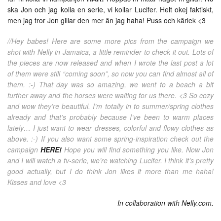
ska Jon och jag kolla en serie, vi kollar Lucifer. Helt okej faktiskt,
men jag tror Jon gillar den mer än jag haha! Puss och kärlek <3
//Hey babes! Here are some more pics from the campaign we
shot with Nelly in Jamaica, a little reminder to check it out. Lots of
the pieces are now released and when I wrote the last post a lot
of them were still “coming soon”, so now you can find almost all of
them. :-) That day was so amazing, we went to a beach a bit
further away and the horses were waiting for us there. <3 So cozy
and wow they’re beautiful. I’m totally in to summer/spring clothes
already and that’s probably because I’ve been to warm places
lately… I just want to wear dresses, colorful and flowy clothes as
above. :-) If you also want some spring-inspiration check out the
campaign
HERE!
Hope you will find something you like. Now Jon
and I will watch a tv-serie, we’re watching Lucifer. I think it’s pretty
good actually, but I do think Jon likes it more than me haha!
Kisses and love <3
In collaboration with Nelly.com.