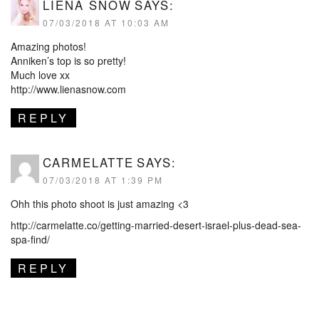
LIENA SNOW
SAYS:
07/03/2018 AT 10:03 AM
Amazing photos!
Anniken’s top is so pretty!
Much love xx
http://www.lienasnow.com
REPLY
CARMELATTE
SAYS:
07/03/2018 AT 1:39 PM
Ohh this photo shoot is just amazing <3
http://carmelatte.co/getting-married-desert-israel-plus-dead-sea-
spa-find/
REPLY