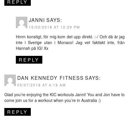
REPLY
JANNI
SAYS:
15/02/2018 AT 12:29 PM
Hmm konstigt, för mig kom det upp direkt. :-/ Och då är jag
inte i Sverige utan i Monaco! Jag vet faktiskt inte, från
Hannah på IG! Xx
REPLY
DAN KENNEDY FITNESS
SAYS:
05/07/2018 AT 4:19 AM
Glad you’re enjoying the KIC workouts Janni! You and Jon have to
come join us for a workout when you’re in Australia :)
REPLY