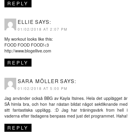
REPLY
ELLIE
SAYS:
01/02/2018 AT 2:07 PM
My workout looks like this:
FOOD FOOD FOOD!<3
http://www.blogellive.com
REPLY
SARA MÖLLER
SAYS:
01/02/2018 AT 5:00 PM
Jag använder också BBG av Kayla Itsines. Hela det upplägget är
SÅ himla bra, och hon har nästan bildat något sektliknande med
sitt fantastiska upplägg. :D Jag har träningsvärk from hell i
vaderna efter tisdagens benpass med just det programmet. Haha!
REPLY