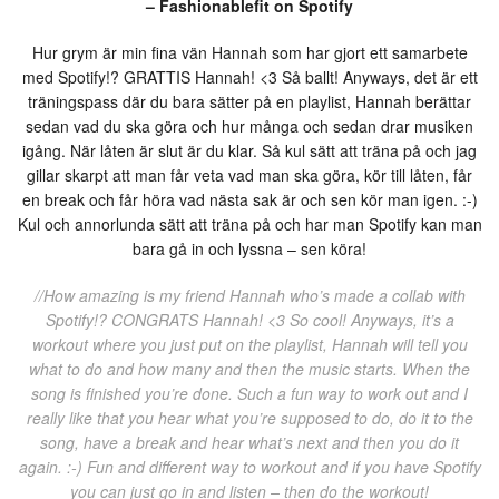
– Fashionablefit on Spotify
Hur grym är min fina vän Hannah som har gjort ett samarbete
med Spotify!? GRATTIS Hannah! <3 Så ballt! Anyways, det är ett
träningspass där du bara sätter på en playlist, Hannah berättar
sedan vad du ska göra och hur många och sedan drar musiken
igång. När låten är slut är du klar. Så kul sätt att träna på och jag
gillar skarpt att man får veta vad man ska göra, kör till låten, får
en break och får höra vad nästa sak är och sen kör man igen. :-)
Kul och annorlunda sätt att träna på och har man Spotify kan man
bara gå in och lyssna – sen köra!
//How amazing is my friend Hannah who’s made a collab with
Spotify!? CONGRATS Hannah! <3 So cool! Anyways, it’s a
workout where you just put on the playlist, Hannah will tell you
what to do and how many and then the music starts. When the
song is finished you’re done. Such a fun way to work out and I
really like that you hear what you’re supposed to do, do it to the
song, have a break and hear what’s next and then you do it
again. :-) Fun and different way to workout and if you have Spotify
you can just go in and listen – then do the workout!