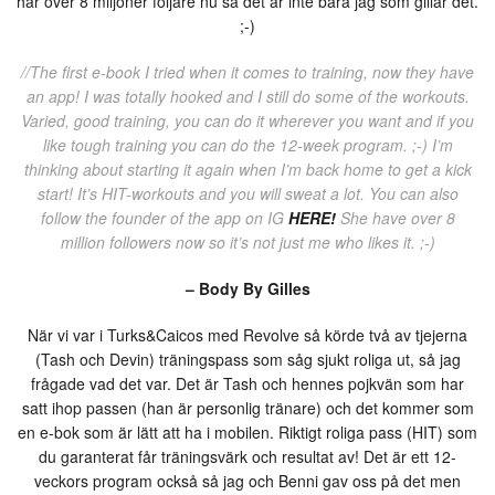
har över 8 miljoner följare nu så det är inte bara jag som gillar det.
;-)
//The first e-book I tried when it comes to training, now they have
an app! I was totally hooked and I still do some of the workouts.
Varied, good training, you can do it wherever you want and if you
like tough training you can do the 12-week program. ;-) I’m
thinking about starting it again when I’m back home to get a kick
start! It’s HIT-workouts and you will sweat a lot. You can also
follow the founder of the app on IG
HERE!
She have over 8
million followers now so it’s not just me who likes it. ;-)
– Body By Gilles
När vi var i Turks&Caicos med Revolve så körde två av tjejerna
(Tash och Devin) träningspass som såg sjukt roliga ut, så jag
frågade vad det var. Det är Tash och hennes pojkvän som har
satt ihop passen (han är personlig tränare) och det kommer som
en e-bok som är lätt att ha i mobilen. Riktigt roliga pass (HIT) som
du garanterat får träningsvärk och resultat av! Det är ett 12-
veckors program också så jag och Benni gav oss på det men