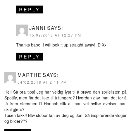
REPLY
JANNI
SAYS:
15/02/2018 AT 12:27 PM
Thanks babe, I will look it up straight away! :D Xx
REPLY
MARTHE
SAYS:
04/02/2018 AT 2:11 PM
Hei! Så bra tips! Jeg har veldig lyst til å prøve den spillelisten på
Spotify, men får det ikke til å fungere? Hvordan gjør man det for å
få frem stemmen til Hannah slik at man vet hvilke øvelser man
skal gjøre?
Tusen takk!! Btw stooor fan av deg og Jon! Så inspirerende vloger
og bilder???