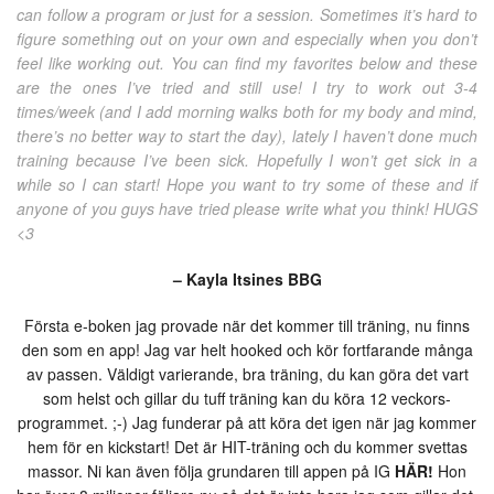
can follow a program or just for a session. Sometimes it’s hard to
figure something out on your own and especially when you don’t
feel like working out. You can find my favorites below and these
are the ones I’ve tried and still use! I try to work out 3-4
times/week (and I add morning walks both for my body and mind,
there’s no better way to start the day), lately I haven’t done much
training because I’ve been sick. Hopefully I won’t get sick in a
while so I can start! Hope you want to try some of these and if
anyone of you guys have tried please write what you think! HUGS
<3
– Kayla Itsines BBG
Första e-boken jag provade när det kommer till träning, nu finns
den som en app! Jag var helt hooked och kör fortfarande många
av passen. Väldigt varierande, bra träning, du kan göra det vart
som helst och gillar du tuff träning kan du köra 12 veckors-
programmet. ;-) Jag funderar på att köra det igen när jag kommer
hem för en kickstart! Det är HIT-träning och du kommer svettas
massor. Ni kan även följa grundaren till appen på IG
HÄR!
Hon