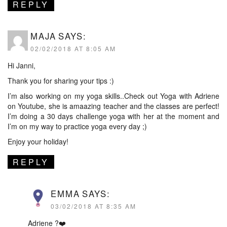
REPLY
MAJA
SAYS:
02/02/2018 AT 8:05 AM
Hi Janni,
Thank you for sharing your tips :)
I’m also working on my yoga skills..Check out Yoga with Adriene
on Youtube, she is amaazing teacher and the classes are perfect!
I’m doing a 30 days challenge yoga with her at the moment and
I’m on my way to practice yoga every day ;)
Enjoy your holiday!
REPLY
EMMA
SAYS:
03/02/2018 AT 8:35 AM
Adriene ?❤️