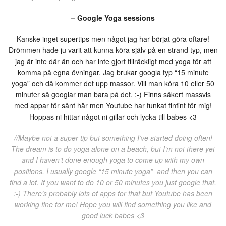
– Google Yoga sessions
Kanske inget supertips men något jag har börjat göra oftare!
Drömmen hade ju varit att kunna köra själv på en strand typ, men
jag är inte där än och har inte gjort tillräckligt med yoga för att
komma på egna övningar. Jag brukar googla typ “15 minute
yoga” och då kommer det upp massor. Vill man köra 10 eller 50
minuter så googlar man bara på det. :-) Finns säkert massvis
med appar för sånt här men Youtube har funkat finfint för mig!
Hoppas ni hittar något ni gillar och lycka till babes <3
//Maybe not a super-tip but something I’ve started doing often!
The dream is to do yoga alone on a beach, but I’m not there yet
and I haven’t done enough yoga to come up with my own
positions. I usually google “15 minute yoga” and then you can
find a lot. If you want to do 10 or 50 minutes you just google that.
:-) There’s probably lots of apps for that but Youtube has been
working fine for me! Hope you will find something you like and
good luck babes <3