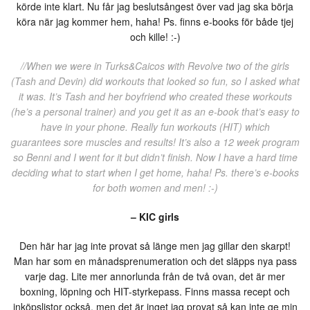
körde inte klart. Nu får jag beslutsångest över vad jag ska börja
köra när jag kommer hem, haha! Ps. finns e-books för både tjej
och kille! :-)
//When we were in Turks&Caicos with Revolve two of the girls
(Tash and Devin) did workouts that looked so fun, so I asked what
it was. It’s Tash and her boyfriend who created these workouts
(he’s a personal trainer) and you get it as an e-book that’s easy to
have in your phone. Really fun workouts (HIT) which
guarantees sore muscles and results! It’s also a 12 week program
so Benni and I went for it but didn’t finish. Now I have a hard time
deciding what to start when I get home, haha! Ps. there’s e-books
for both women and men! :-)
– KIC girls
Den här har jag inte provat så länge men jag gillar den skarpt!
Man har som en månadsprenumeration och det släpps nya pass
varje dag. Lite mer annorlunda från de två ovan, det är mer
boxning, löpning och HIT-styrkepass. Finns massa recept och
inköpslistor också, men det är inget jag provat så kan inte ge min