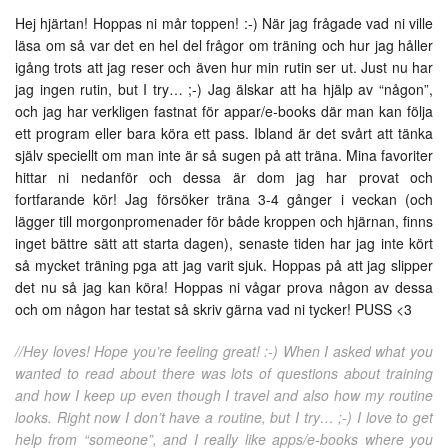
Hej hjärtan! Hoppas ni mår toppen! :-) När jag frågade vad ni ville
läsa om så var det en hel del frågor om träning och hur jag håller
igång trots att jag reser och även hur min rutin ser ut. Just nu har
jag ingen rutin, but I try… ;-) Jag älskar att ha hjälp av “någon”,
och jag har verkligen fastnat för appar/e-books där man kan följa
ett program eller bara köra ett pass. Ibland är det svårt att tänka
själv speciellt om man inte är så sugen på att träna. Mina favoriter
hittar ni nedanför och dessa är dom jag har provat och
fortfarande kör! Jag försöker träna 3-4 gånger i veckan (och
lägger till morgonpromenader för både kroppen och hjärnan, finns
inget bättre sätt att starta dagen), senaste tiden har jag inte kört
så mycket träning pga att jag varit sjuk. Hoppas på att jag slipper
det nu så jag kan köra! Hoppas ni vågar prova någon av dessa
och om någon har testat så skriv gärna vad ni tycker! PUSS <3
//Hey loves! Hope you’re feeling great! :-) When I asked what you
wanted to read about there was lots of questions about training
and how I keep up even though I travel and also how my routine
looks. Right now I don’t have a routine, but I try… ;-) I love to get
help from “someone”, and I really like apps/e-books where you