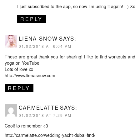
I just subscribed to the app, so now I’m using it again! :-) Xx
REPLY
LIENA SNOW
SAYS:
01/02/2018 AT 6:04 PM
These are great thank you for sharing! I like to find workouts and
yoga on YouTube.
Lots of love xx
http://www.lienasnow.com
REPLY
CARMELATTE
SAYS:
01/02/2018 AT 7:29 PM
Cool! to remember <3
http://carmelatte.co/wedding-yacht-dubai-find/