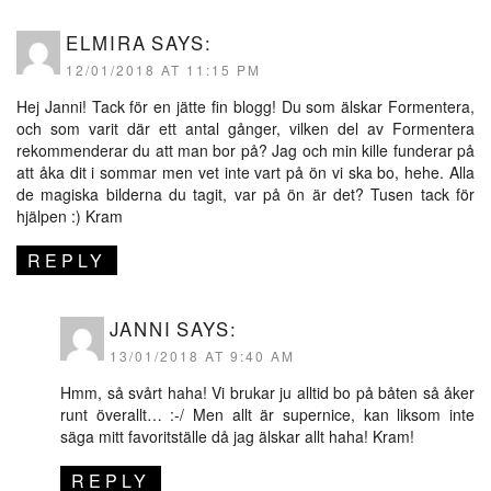
ELMIRA
SAYS:
12/01/2018 AT 11:15 PM
Hej Janni! Tack för en jätte fin blogg! Du som älskar Formentera,
och som varit där ett antal gånger, vilken del av Formentera
rekommenderar du att man bor på? Jag och min kille funderar på
att åka dit i sommar men vet inte vart på ön vi ska bo, hehe. Alla
de magiska bilderna du tagit, var på ön är det? Tusen tack för
hjälpen :) Kram
REPLY
JANNI
SAYS:
13/01/2018 AT 9:40 AM
Hmm, så svårt haha! Vi brukar ju alltid bo på båten så åker
runt överallt… :-/ Men allt är supernice, kan liksom inte
säga mitt favoritställe då jag älskar allt haha! Kram!
REPLY