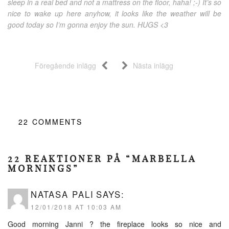
sleep in a real bed and not a mattress on the floor, haha! ;-) It’s so
nice to wake up here anyhow, it looks like the weather will be
good today so I’m gonna enjoy the sun. HUGS <3
Föregående inlägg
Nästa inlägg
22
COMMENTS
22 REAKTIONER PÅ “MARBELLA
MORNINGS”
NATASA PALI
SAYS:
12/01/2018 AT 10:03 AM
Good morning Janni ? the fireplace looks so nice and