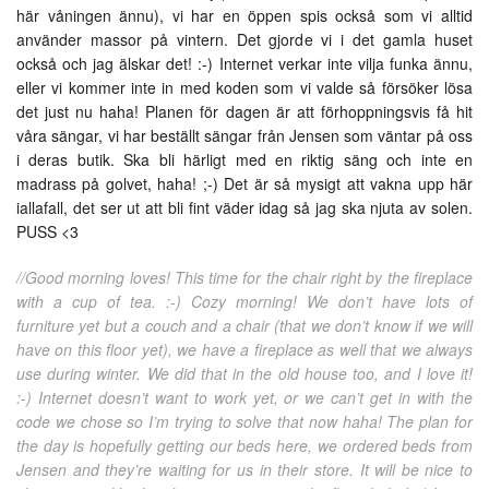
här våningen ännu), vi har en öppen spis också som vi alltid
använder massor på vintern. Det gjorde vi i det gamla huset
också och jag älskar det! :-) Internet verkar inte vilja funka ännu,
eller vi kommer inte in med koden som vi valde så försöker lösa
det just nu haha! Planen för dagen är att förhoppningsvis få hit
våra sängar, vi har beställt sängar från Jensen som väntar på oss
i deras butik. Ska bli härligt med en riktig säng och inte en
madrass på golvet, haha! ;-) Det är så mysigt att vakna upp här
iallafall, det ser ut att bli fint väder idag så jag ska njuta av solen.
PUSS <3
//Good morning loves! This time for the chair right by the fireplace
with a cup of tea. :-) Cozy morning! We don’t have lots of
furniture yet but a couch and a chair (that we don’t know if we will
have on this floor yet), we have a fireplace as well that we always
use during winter. We did that in the old house too, and I love it!
:-) Internet doesn’t want to work yet, or we can’t get in with the
code we chose so I’m trying to solve that now haha! The plan for
the day is hopefully getting our beds here, we ordered beds from
Jensen and they’re waiting for us in their store. It will be nice to