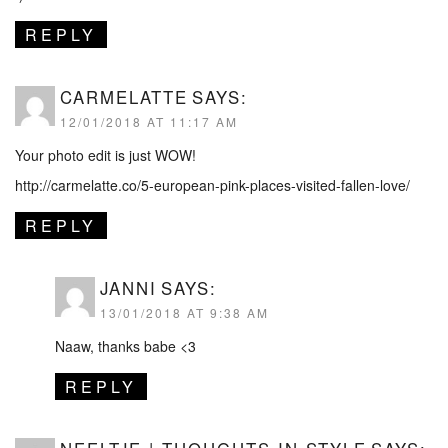
REPLY
CARMELATTE
SAYS:
12/01/2018 AT 11:17 AM
Your photo edit is just WOW!
http://carmelatte.co/5-european-pink-places-visited-fallen-love/
REPLY
JANNI
SAYS:
13/01/2018 AT 9:38 AM
Naaw, thanks babe <3
REPLY