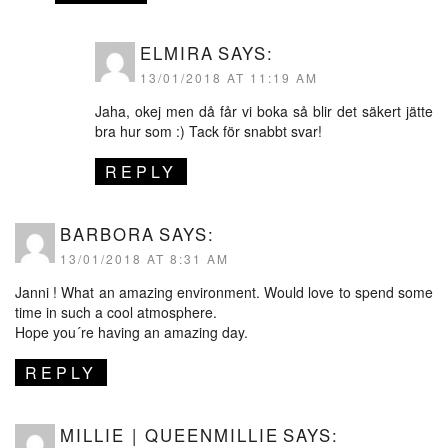
ELMIRA
SAYS:
13/01/2018 AT 11:19 AM
Jaha, okej men då får vi boka så blir det säkert jätte
bra hur som :) Tack för snabbt svar!
REPLY
BARBORA
SAYS:
13/01/2018 AT 8:31 AM
Janni ! What an amazing environment. Would love to spend some
time in such a cool atmosphere.
Hope you´re having an amazing day.
REPLY
MILLIE | QUEENMILLIE
SAYS: