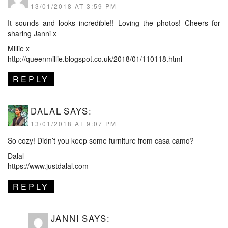
13/01/2018 AT 3:59 PM
It sounds and looks incredible!! Loving the photos! Cheers for
sharing Janni x
Millie x
http://queenmillie.blogspot.co.uk/2018/01/110118.html
REPLY
DALAL
SAYS:
13/01/2018 AT 9:07 PM
So cozy! Didn’t you keep some furniture from casa camo?
Dalal
https://www.justdalal.com
REPLY
JANNI
SAYS: