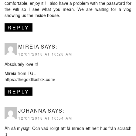
comfortable, enjoy it!! I also have a problem with the password for
the wifi so I see what you mean. We are waiting for a vlog
showing us the inside house.
REPLY
MIREIA
SAYS:
12/01/2018 AT 10:28 AM
Absolutely love it!
Mireia from TGL
https://thegoldlipstick.com/
REPLY
JOHANNA
SAYS:
12/01/2018 AT 10:54 AM
Åh så mysigt! Och vad roligt att få inreda ett helt hus från scratch
:)