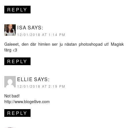
REPLY
ISA
SAYS:
12/01/2018 AT 1:14 PM
Galeeet, den där himlen ser ju nästan photoshopad ut! Magisk
färg <3
REPLY
ELLIE
SAYS:
12/01/2018 AT 2:19 PM
Not bad!
http://www.blogellive.com
REPLY