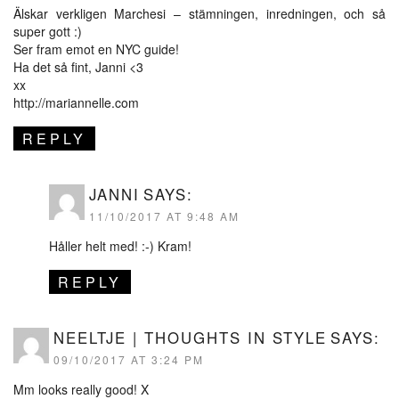
Älskar verkligen Marchesi – stämningen, inredningen, och så
super gott :)
Ser fram emot en NYC guide!
Ha det så fint, Janni <3
xx
http://mariannelle.com
REPLY
JANNI
SAYS:
11/10/2017 AT 9:48 AM
Håller helt med! :-) Kram!
REPLY
NEELTJE | THOUGHTS IN STYLE
SAYS:
09/10/2017 AT 3:24 PM
Mm looks really good! X