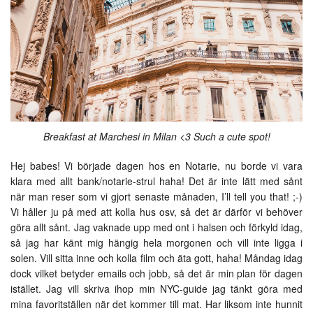
Breakfast at Marchesi in Milan <3 Such a cute spot!
Hej babes! Vi började dagen hos en Notarie, nu borde vi vara
klara med allt bank/notarie-strul haha! Det är inte lätt med sånt
när man reser som vi gjort senaste månaden, I’ll tell you that! ;-)
Vi håller ju på med att kolla hus osv, så det är därför vi behöver
göra allt sånt. Jag vaknade upp med ont i halsen och förkyld idag,
så jag har känt mig hängig hela morgonen och vill inte ligga i
solen. Vill sitta inne och kolla film och äta gott, haha! Måndag idag
dock vilket betyder emails och jobb, så det är min plan för dagen
istället. Jag vill skriva ihop min NYC-guide jag tänkt göra med
mina favoritställen när det kommer till mat. Har liksom inte hunnit