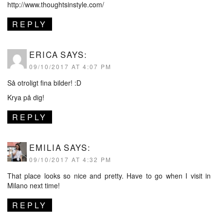
http://www.thoughtsinstyle.com/
REPLY
ERICA
SAYS:
09/10/2017 AT 4:07 PM
Så otroligt fina bilder! :D
Krya på dig!
REPLY
EMILIA
SAYS:
09/10/2017 AT 4:32 PM
That place looks so nice and pretty. Have to go when I visit in
Milano next time!
REPLY