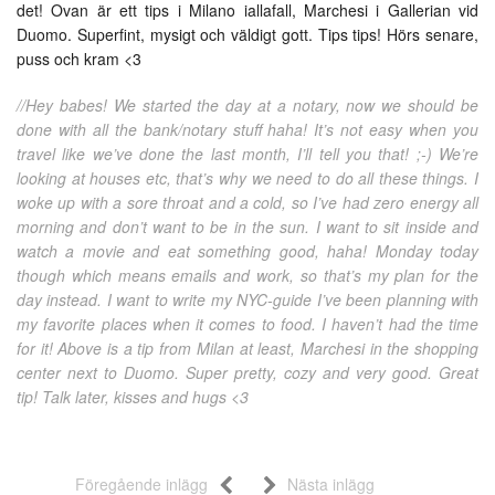
det! Ovan är ett tips i Milano iallafall, Marchesi i Gallerian vid
Duomo. Superfint, mysigt och väldigt gott. Tips tips! Hörs senare,
puss och kram <3
//Hey babes! We started the day at a notary, now we should be
done with all the bank/notary stuff haha! It’s not easy when you
travel like we’ve done the last month, I’ll tell you that! ;-) We’re
looking at houses etc, that’s why we need to do all these things. I
woke up with a sore throat and a cold, so I’ve had zero energy all
morning and don’t want to be in the sun. I want to sit inside and
watch a movie and eat something good, haha! Monday today
though which means emails and work, so that’s my plan for the
day instead. I want to write my NYC-guide I’ve been planning with
my favorite places when it comes to food. I haven’t had the time
for it! Above is a tip from Milan at least, Marchesi in the shopping
center next to Duomo. Super pretty, cozy and very good. Great
tip! Talk later, kisses and hugs <3
Föregående inlägg
Nästa inlägg