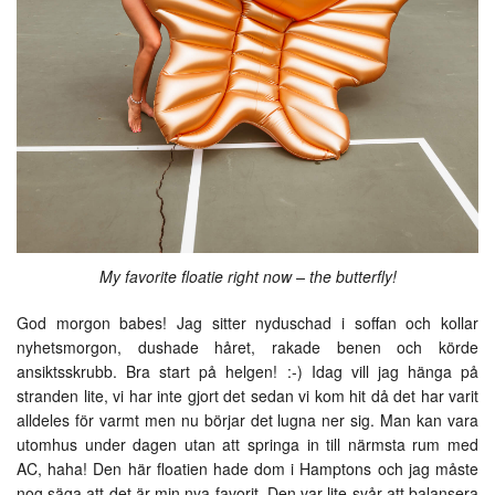
My favorite floatie right now – the butterfly!
God morgon babes! Jag sitter nyduschad i soffan och kollar
nyhetsmorgon, dushade håret, rakade benen och körde
ansiktsskrubb. Bra start på helgen! :-) Idag vill jag hänga på
stranden lite, vi har inte gjort det sedan vi kom hit då det har varit
alldeles för varmt men nu börjar det lugna ner sig. Man kan vara
utomhus under dagen utan att springa in till närmsta rum med
AC, haha! Den här floatien hade dom i Hamptons och jag måste
nog säga att det är min nya favorit. Den var lite svår att balansera