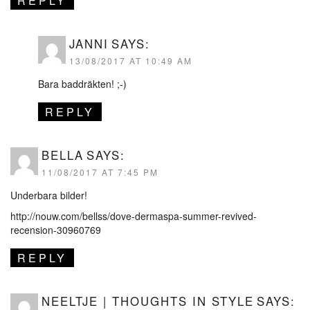
REPLY
JANNI
SAYS:
13/08/2017 AT 10:49 AM
Bara baddräkten! ;-)
REPLY
BELLA
SAYS:
11/08/2017 AT 7:45 PM
Underbara bilder!
http://nouw.com/bellss/dove-dermaspa-summer-revived-
recension-30960769
REPLY
NEELTJE | THOUGHTS IN STYLE
SAYS: