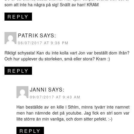
som att inte ha några på sig! Snällt av han! KRAM
REPLY
PATRIK
SAYS:
06/07/2017 AT 9:36 PM
Riktigt schyssta! Kan du inte kolla vart Jon var beställt dom ifrån?
Och hur upplever du storleken, små eller stora? Kram :)
REPLY
JANNI
SAYS:
09/07/2017 AT 9:43 AM
Han beställde av en kille i Sthlm, minns tyvärr inte namnet
men han nämnde det på youtube. Jag fick en strl som var
liite större än min vanliga, och dom sitter pefekt. :-)
REPLY