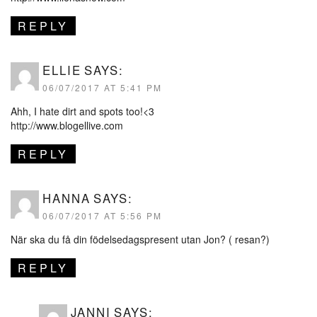
REPLY
ELLIE
SAYS:
06/07/2017 AT 5:41 PM
Ahh, I hate dirt and spots too!<3
http://www.blogellive.com
REPLY
HANNA
SAYS:
06/07/2017 AT 5:56 PM
När ska du få din födelsedagspresent utan Jon? ( resan?)
REPLY
JANNI
SAYS: