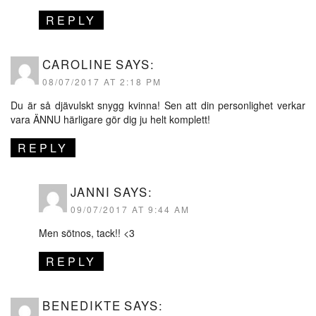
REPLY
CAROLINE
SAYS:
08/07/2017 AT 2:18 PM
Du är så djävulskt snygg kvinna! Sen att din personlighet verkar
vara ÄNNU härligare gör dig ju helt komplett!
REPLY
JANNI
SAYS:
09/07/2017 AT 9:44 AM
Men sötnos, tack!! <3
REPLY
BENEDIKTE
SAYS: