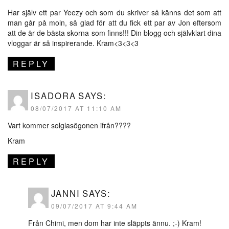
Har själv ett par Yeezy och som du skriver så känns det som att
man går på moln, så glad för att du fick ett par av Jon eftersom
att de är de bästa skorna som finns!!! Din blogg och självklart dina
vloggar är så inspirerande. Kram<3<3<3
REPLY
ISADORA
SAYS:
08/07/2017 AT 11:10 AM
Vart kommer solglasögonen ifrån????
Kram
REPLY
JANNI
SAYS:
09/07/2017 AT 9:44 AM
Från Chimi, men dom har inte släppts ännu. ;-) Kram!