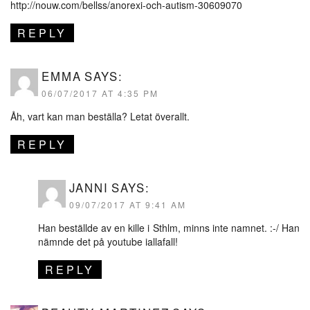
http://nouw.com/bellss/anorexi-och-autism-30609070
REPLY
EMMA
SAYS:
06/07/2017 AT 4:35 PM
Åh, vart kan man beställa? Letat överallt.
REPLY
JANNI
SAYS:
09/07/2017 AT 9:41 AM
Han beställde av en kille i Sthlm, minns inte namnet. :-/ Han
nämnde det på youtube iallafall!
REPLY