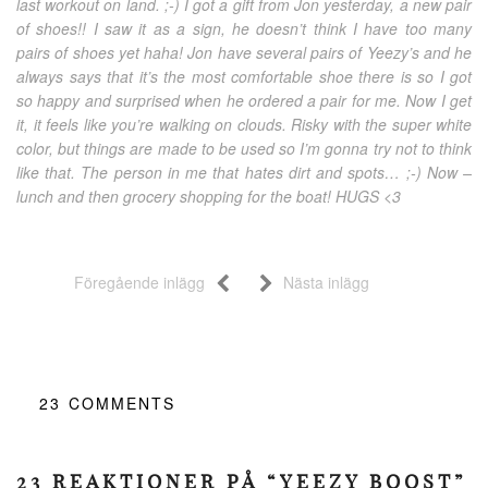
last workout on land. ;-) I got a gift from Jon yesterday, a new pair
of shoes!! I saw it as a sign, he doesn’t think I have too many
pairs of shoes yet haha! Jon have several pairs of Yeezy’s and he
always says that it’s the most comfortable shoe there is so I got
so happy and surprised when he ordered a pair for me. Now I get
it, it feels like you’re walking on clouds. Risky with the super white
color, but things are made to be used so I’m gonna try not to think
like that. The person in me that hates dirt and spots… ;-) Now –
lunch and then grocery shopping for the boat! HUGS <3
Föregående inlägg
Nästa inlägg
23
COMMENTS
23 REAKTIONER PÅ “YEEZY BOOST”