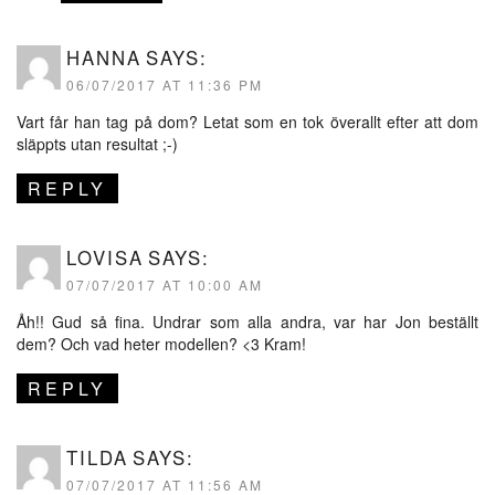
HANNA
SAYS:
06/07/2017 AT 11:36 PM
Vart får han tag på dom? Letat som en tok överallt efter att dom
släppts utan resultat ;-)
REPLY
LOVISA
SAYS:
07/07/2017 AT 10:00 AM
Åh!! Gud så fina. Undrar som alla andra, var har Jon beställt
dem? Och vad heter modellen? <3 Kram!
REPLY
TILDA
SAYS:
07/07/2017 AT 11:56 AM