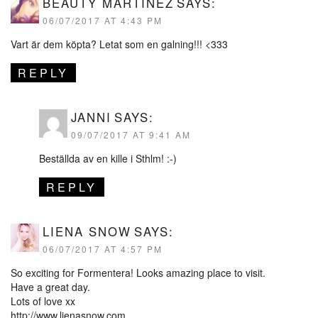
BEAUTY MARTINEZ
SAYS:
06/07/2017 AT 4:43 PM
Vart är dem köpta? Letat som en galning!!! <333
REPLY
JANNI
SAYS:
09/07/2017 AT 9:41 AM
Beställda av en kille i Sthlm! :-)
REPLY
LIENA SNOW
SAYS:
06/07/2017 AT 4:57 PM
So exciting for Formentera! Looks amazing place to visit.
Have a great day.
Lots of love xx
http://www.lienasnow.com