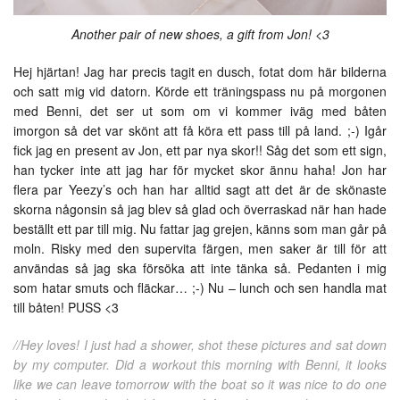
Another pair of new shoes, a gift from Jon! <3
Hej hjärtan! Jag har precis tagit en dusch, fotat dom här bilderna
och satt mig vid datorn. Körde ett träningspass nu på morgonen
med Benni, det ser ut som om vi kommer iväg med båten
imorgon så det var skönt att få köra ett pass till på land. ;-) Igår
fick jag en present av Jon, ett par nya skor!! Såg det som ett sign,
han tycker inte att jag har för mycket skor ännu haha! Jon har
flera par Yeezy’s och han har alltid sagt att det är de skönaste
skorna någonsin så jag blev så glad och överraskad när han hade
beställt ett par till mig. Nu fattar jag grejen, känns som man går på
moln. Risky med den supervita färgen, men saker är till för att
användas så jag ska försöka att inte tänka så. Pedanten i mig
som hatar smuts och fläckar… ;-) Nu – lunch och sen handla mat
till båten! PUSS <3
//Hey loves! I just had a shower, shot these pictures and sat down
by my computer. Did a workout this morning with Benni, it looks
like we can leave tomorrow with the boat so it was nice to do one