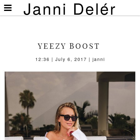
Janni Delér
Visa/göm
meny
YEEZY BOOST
12:36 | July 6, 2017 | janni