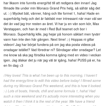
har liksom inte funnits energi/tid till att redigera den innan! Jag
filmade lite under min Monaco Grand Prix helg, så såhär såg det
ut. :-) Mycket båt, vänner, häng och lite formel 1, haha! Hade en
superhärlig helg och det är faktiskt mer intressant när man väl ser
det än vad jag tror resten av året. Vi har ju en vän som kör, Max
Verstappen, och han är med i Red Bull teamet och bor i
Monaco. Superhärlig kille, jag hejar på honom såklart men tyvärr
vann han inte den här gången. Next time! ;-) Hoppas ni gillar
videon! Jag har börjat fundera på om jag ska posta videos på
onsdagar istället? Vad föredrar ni? Söndagar eller onsdagar? Let
me know så ska jag försöka komma igång med en video i veckan
igen. Jag älskar det ju när jag väl är igång, haha! PUSS på er, ha
en fin dag <3
//Hey loves! This is what I’ve been up to this morning, I haven’t
had the energy/time to edit this video before today! I filmed some
during my Monaco Grand Prix weekend, and this is how it looked.
:-) Lots of boats, friends, chill and some formula 1, haha! Had
such a nice weekend and it’s actually more interesting when you
watch it then I think it is the rest of the year. We have a friend