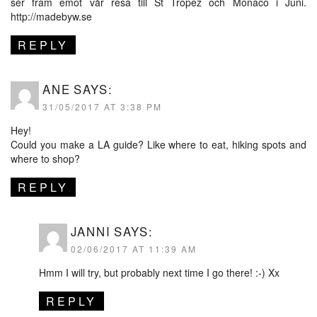
ser fram emot vår resa till St Tropez och Monaco i Juni.
http://madebyw.se
REPLY
ANE
SAYS:
31/05/2017 AT 3:38 PM
Hey!
Could you make a LA guide? Like where to eat, hiking spots and
where to shop?
REPLY
JANNI
SAYS:
02/06/2017 AT 11:39 AM
Hmm I will try, but probably next time I go there! :-) Xx
REPLY