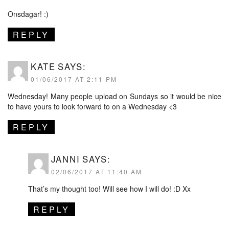
Onsdagar! :)
REPLY
KATE
SAYS:
01/06/2017 AT 2:11 PM
Wednesday! Many people upload on Sundays so it would be nice
to have yours to look forward to on a Wednesday <3
REPLY
JANNI
SAYS:
02/06/2017 AT 11:40 AM
That’s my thought too! Will see how I will do! :D Xx
REPLY