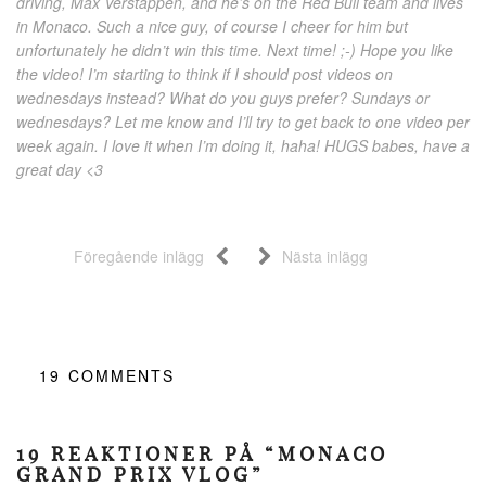
driving, Max Verstappen, and he’s on the Red Bull team and lives
in Monaco. Such a nice guy, of course I cheer for him but
unfortunately he didn’t win this time. Next time! ;-) Hope you like
the video! I’m starting to think if I should post videos on
wednesdays instead? What do you guys prefer? Sundays or
wednesdays? Let me know and I’ll try to get back to one video per
week again. I love it when I’m doing it, haha! HUGS babes, have a
great day <3
Föregående inlägg
Nästa inlägg
19
COMMENTS
19 REAKTIONER PÅ “MONACO
GRAND PRIX VLOG”