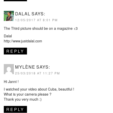
DALAL
SAYS:
12/05/2017 AT 8:01 PM
The Third picture should be on a magazine <3
Dalal
http://www.justdalal.com
REPLY
MYLÈNE
SAYS:
25/03/2018 AT 11:27 PM
Hi Janni !
I watched your video about Cuba, beautiful !
What is your camera please ?
Thank you very much :)
REPLY