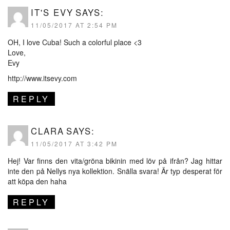
IT'S EVY
SAYS:
11/05/2017 AT 2:54 PM
OH, I love Cuba! Such a colorful place <3
Love,
Evy
http://www.itsevy.com
REPLY
CLARA
SAYS:
11/05/2017 AT 3:42 PM
Hej! Var finns den vita/gröna bikinin med löv på ifrån? Jag hittar
inte den på Nellys nya kollektion. Snälla svara! Är typ desperat för
att köpa den haha
REPLY