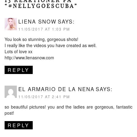
13 REAKTIONER PÅ
“#NELLYGOESCUBA”
LIENA SNOW
SAYS:
11/05/2017 AT 1:03 PM
You look so stunning, gorgeous shots!
I really like the videos you have created as well.
Lots of love xx
http://www.lienasnow.com
REPLY
EL ARMARIO DE LA NENA
SAYS:
11/05/2017 AT 2:41 PM
so beautiful pictures! you and the ladies are gorgeous, fantastic
post!
REPLY