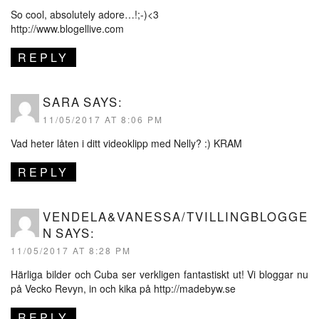
So cool, absolutely adore…!;-)<3
http://www.blogellive.com
REPLY
SARA
SAYS:
11/05/2017 AT 8:06 PM
Vad heter låten i ditt videoklipp med Nelly? :) KRAM
REPLY
VENDELA&VANESSA/TVILLINGBLOGGE
N
SAYS:
11/05/2017 AT 8:28 PM
Härliga bilder och Cuba ser verkligen fantastiskt ut! Vi bloggar nu
på Vecko Revyn, in och kika på
http://madebyw.se
REPLY