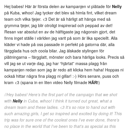
Hej babes! Här är första delen av kampanjen vi plåtade för
Nelly
på Kuba, wihoo! Jag tycker det blev så himla fint, vilket dream
team och vilka tjejer. <3 Det är så härligt att hänga med så
grymma tjejer, jag blir otroligt inspirerad och peppad av det!
Resan var absolut en av de häftigaste jag någonsin gjort, det
finns inget ställe i världen jag varit på som är lika speciellt. Alla
kläder vi hade på oss passade in perfekt på gatorna där, alla
färgglada hus och coola bilar. Jag älskade stylingen för
plåtningarna – färgglatt, mönster och bara härliga looks. Precis så
vill jag se ut varje dag, jag har “hjärtat” massa plagg från
kampanjen redan som jag är redo att klicka hem haha! Hoppas ni
också hittar några fina plagg ni gillar! :-) Hörs senare, puss och
kram <3 (spana in en liten video Nelly filmade
HÄR!
)
//Hey babes! Here’s the first part of the campaign that we shot
with
Nelly
in Cuba, wihoo! I think it turned out great, what a
dream team and these ladies. <3 It’s so nice to hand out with
such amazing girls, I get so inspired and excited by doing it! This
trip was for sure one of the coolest ones I’ve ever done, there’s
no place in the world that I’ve been to that’s as special as this