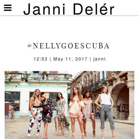
Janni Delér
Visa/göm
meny
#NELLYGOESCUBA
12:53 | May 11, 2017 | janni