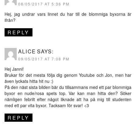
08/05/2017 AT 5:36 PM
Hej, jag undrar vars linnet du har till de blommiga byxorna är
ifrån?
REPLY
ALICE
SAYS:
09/05/2017 AT 7:08 PM
Hej Janni!
Brukar för det mesta följa dig genom Youtube och Jon, men har
även lyckats hitta hit nu :)
På den näst sista bilden bär du tillsammans med ett par blommiga
byxor en nude/rosa spets top. Var kan man hitta den? Söker
nämligen febrilt efter något liknade att ha på mig till studenten
med ett par vita byxor. Tacksam för svar! <3
REPLY