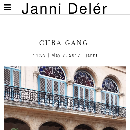
Janni Delér
Visa/göm
meny
CUBA GANG
14:39 | May 7, 2017 | janni