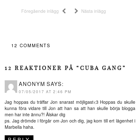
Föregående inlägg
Nästa inlägg
12
COMMENTS
12 REAKTIONER PÅ “CUBA GANG”
ANONYM
SAYS:
07/05/2017 AT 2:46 PM
Jag hoppas du träffar Jon snarast möjligast<3 Hoppas du skulle
kunna föra vidare till Jon att han sa att han skulle börja blogga
men har inte ännu?! Älskar dig
ps. Jag drömde i förgår om Jon och dig, jag kom till ert lägenhet i
Marbella haha.
REPLY