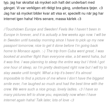
typ, jag har skrattat så mycket och haft det underbart med
gänget. Vi var verkligen ett riktigt bra gäng, underbara tjejer. <3
Jag har så mycket bilder kvar att visa er, speciellt nu när jag har
internet igen haha! Hörs senare, massa kärlek <3
//Touchdown Europe and Sweden! Feels like I haven’t been in
Europe in forever, and it is actually a few weeks ago now. I will be
in Sweden until tuesday morning since I have to pick up my new
passport tomorrow, nice to get it done before I’m going back
home to Monaco again. :-) The trip from Cuba went great, I was
booked at another flight than everyone else, a bit weird haha, but
it was fine. I was planning to sleep the entire way but I think I got
one hour of sleep, so I’m pretty destroyed right now but I will try to
stay awake until tonight. What a trip it’s been! It’s almost
impossible to find a picture of me where I don’t have the biggest
smile ever, I’ve laughed so much and had the best time with the
crew. We were such a nice group, lovely ladies. <3 I have so
many pictures left to show you, especially now when I have
internet again haha! Talk later, lots of love <3