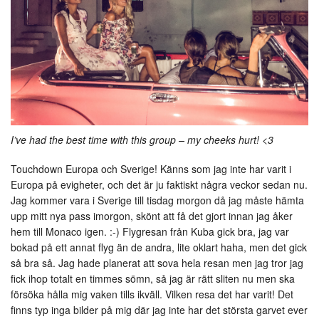
I’ve had the best time with this group – my cheeks hurt! <3
Touchdown Europa och Sverige! Känns som jag inte har varit i
Europa på evigheter, och det är ju faktiskt några veckor sedan nu.
Jag kommer vara i Sverige till tisdag morgon då jag måste hämta
upp mitt nya pass imorgon, skönt att få det gjort innan jag åker
hem till Monaco igen. :-) Flygresan från Kuba gick bra, jag var
bokad på ett annat flyg än de andra, lite oklart haha, men det gick
så bra så. Jag hade planerat att sova hela resan men jag tror jag
fick ihop totalt en timmes sömn, så jag är rätt sliten nu men ska
försöka hålla mig vaken tills ikväll. Vilken resa det har varit! Det
finns typ inga bilder på mig där jag inte har det största garvet ever