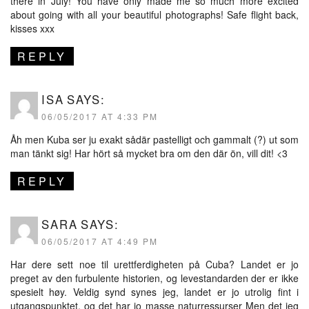
there in July! You have only made me so much more excited
about going with all your beautiful photographs! Safe flight back,
kisses xxx
REPLY
ISA
SAYS:
06/05/2017 AT 4:33 PM
Åh men Kuba ser ju exakt sådär pastelligt och gammalt (?) ut som
man tänkt sig! Har hört så mycket bra om den där ön, vill dit! <3
REPLY
SARA
SAYS:
06/05/2017 AT 4:49 PM
Har dere sett noe til urettferdigheten på Cuba? Landet er jo
preget av den furbulente historien, og levestandarden der er ikke
spesielt høy. Veldig synd synes jeg, landet er jo utrolig fint i
utgangspunktet, og det har jo masse naturressurser Men det jeg