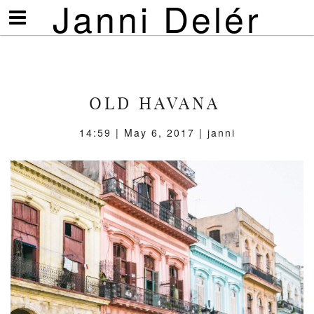
Janni Delér
Visa/göm
meny
OLD HAVANA
14:59 | May 6, 2017 | janni