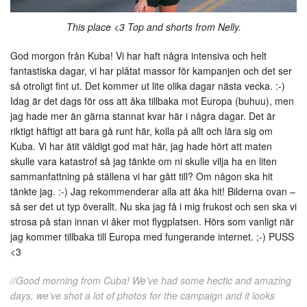
This place <3 Top and shorts from Nelly.
God morgon från Kuba! Vi har haft några intensiva och helt
fantastiska dagar, vi har plåtat massor för kampanjen och det ser
så otroligt fint ut. Det kommer ut lite olika dagar nästa vecka. :-)
Idag är det dags för oss att åka tillbaka mot Europa (buhuu), men
jag hade mer än gärna stannat kvar här i några dagar. Det är
riktigt häftigt att bara gå runt här, kolla på allt och lära sig om
Kuba. Vi har ätit väldigt god mat här, jag hade hört att maten
skulle vara katastrof så jag tänkte om ni skulle vilja ha en liten
sammanfattning på ställena vi har gått till? Om någon ska hit
tänkte jag. :-) Jag rekommenderar alla att åka hit! Bilderna ovan –
så ser det ut typ överallt. Nu ska jag få i mig frukost och sen ska vi
strosa på stan innan vi åker mot flygplatsen. Hörs som vanligt när
jag kommer tillbaka till Europa med fungerande internet. ;-) PUSS
<3
//Good morning from Cuba! We’ve had some hectic and amazing
days, we’ve shot a lot of photos for the campaign and it looks