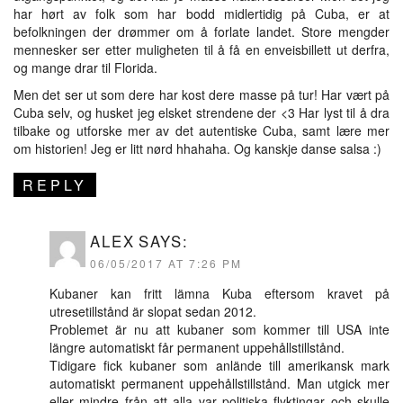
har hørt av folk som har bodd midlertidig på Cuba, er at
befolkningen der drømmer om å forlate landet. Store mengder
mennesker ser etter muligheten til å få en enveisbillett ut derfra,
og mange drar til Florida.
Men det ser ut som dere har kost dere masse på tur! Har vært på
Cuba selv, og husket jeg elsket strendene der <3 Har lyst til å dra
tilbake og utforske mer av det autentiske Cuba, samt lære mer
om historien! Jeg er litt nørd hhahaha. Og kanskje danse salsa :)
REPLY
ALEX
SAYS:
06/05/2017 AT 7:26 PM
Kubaner kan fritt lämna Kuba eftersom kravet på
utresetillstånd är slopat sedan 2012.
Problemet är nu att kubaner som kommer till USA inte
längre automatiskt får permanent uppehållstillstånd.
Tidigare fick kubaner som anlände till amerikansk mark
automatiskt permanent uppehållstillstånd. Man utgick mer
eller mindre från att alla var politiska flyktingar och skulle