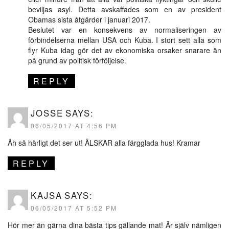
beviljas asyl. Detta avskaffades som en av president
Obamas sista åtgärder i januari 2017.
Beslutet var en konsekvens av normaliseringen av
förbindelserna mellan USA och Kuba. I stort sett alla som
flyr Kuba idag gör det av ekonomiska orsaker snarare än
på grund av politisk förföljelse.
REPLY
JOSSE
SAYS:
06/05/2017 AT 4:56 PM
Åh så härligt det ser ut! ÄLSKAR alla färgglada hus! Kramar
REPLY
KAJSA
SAYS:
06/05/2017 AT 5:52 PM
Hör mer än gärna dina bästa tips gällande mat! Är själv nämligen