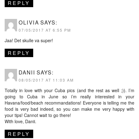
REPLY
OLIVIA
SAYS:
07/05/2017 AT 6:55 PM
Jaa! Det skulle va super!
REPLY
DANII
SAYS:
08/05/2017 AT 11:03 AM
Totally in love with your Cuba pics (and the rest as well ;)). I’m
going to Cuba in June so i’m really interested in your
Havana/food/beach recommandations! Everyone is telling me the
food is very bad indeed, so you can make me very happy with
your tips! Cannot wait to go there!
With love, Danii.
REPLY