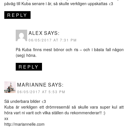
påväg till Kuba senare i år, så skulle verkligen uppskattas <3
REPLY
ALEX
SAYS:
06/05/2017 AT 7:31 PM
På Kuba finns mest bönor och ris – och i bästa fall någon
(seg) höna.
REPLY
MARIANNE
SAYS:
06/05/2017 AT 5:53 PM
Så underbara bilder <3
Kuba är verkligen ett drömresemål så skulle vara super kul att
höra vart ni varit och vilka ställen du rekommenderar!! :)
xx
http://mariannelle.com