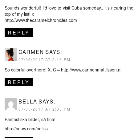
Sounds wonderful! I’d love to visit Cuba someday.. it’s nearing the
top of my list! x
http://www.thecaramelchronicles.com
REPLY
CARMEN
SAYS:
07/05/2017 AT 2:16 PM
So colorful overthere! X, C –
http://www.carmenmattijssen.nl
REPLY
BELLA
SAYS:
07/05/2017 AT 2:35 PM
Fantastiska bilder, så fina!
http://nouw.com/bellss