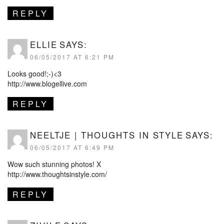
REPLY
ELLIE
SAYS:
06/05/2017 AT 6:21 PM
Looks good!;-)<3
http://www.blogellive.com
REPLY
NEELTJE | THOUGHTS IN STYLE
SAYS:
06/05/2017 AT 6:49 PM
Wow such stunning photos! X
http://www.thoughtsinstyle.com/
REPLY