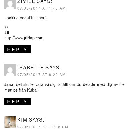
ZIVILE
SAYS:
07/05/2017 AT 1:46 AM
Looking beautiful Janni!
xx
Jill
http://www.jilldap.com
REPLY
ISABELLE
SAYS:
07/05/2017 AT 8:29 AM
Jaaa, det skulle vara väldigt snällt om du delade med dig av lite
mattips från Kuba!
REPLY
KIM
SAYS:
07/05/2017 AT 12:06 PM