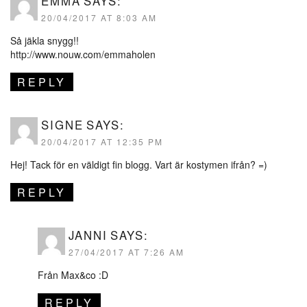
EMMA
SAYS:
20/04/2017 AT 8:03 AM
Så jäkla snygg!!
http://www.nouw.com/emmaholen
REPLY
SIGNE
SAYS:
20/04/2017 AT 12:35 PM
Hej! Tack för en väldigt fin blogg. Vart är kostymen ifrån? =)
REPLY
JANNI
SAYS:
27/04/2017 AT 7:26 AM
Från Max&co :D
REPLY