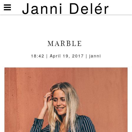
Janni Delér
Visa/göm
meny
MARBLE
18:42 | April 19, 2017 | janni