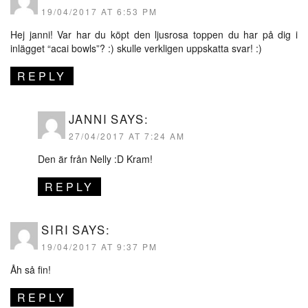
19/04/2017 AT 6:53 PM
Hej janni! Var har du köpt den ljusrosa toppen du har på dig i
inlägget “acai bowls”? :) skulle verkligen uppskatta svar! :)
REPLY
JANNI
SAYS:
27/04/2017 AT 7:24 AM
Den är från Nelly :D Kram!
REPLY
SIRI
SAYS:
19/04/2017 AT 9:37 PM
Åh så fin!
REPLY